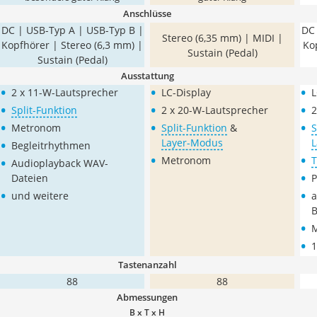
Anschlüsse
DC | USB-Typ A | USB-Typ B |
DC 
Stereo (6,35 mm) | MIDI |
Kopfhörer | Stereo (6,3 mm) |
Ko
Sustain (Pedal)
Sustain (Pedal)
Ausstattung
•
•
•
2 x 11-W-Lautsprecher
LC-Display
L
•
•
•
Split-Funktion
2 x 20-W-Lautsprecher
2
•
•
•
Metronom
Split-Funktion
&
S
•
Layer-Modus
L
Begleitrhythmen
•
•
•
Metronom
T
Audioplayback WAV-
•
Dateien
P
•
•
und weitere
a
B
•
•
1
Tastenanzahl
88
88
Abmessungen
B x T x H