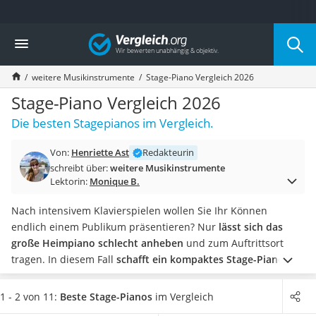
Die beliebtesten Vergleiche nach Kategorie
Vergleich
Freizeit & Sport
Gartentrampolin
weitere Musikinstrumente
Stage-Piano Vergleich 2026
Trampolin
Metalldetektor
Stage-Piano Vergleich 2026
Eufab-Fahrradträger
Die besten Stagepianos im Vergleich.
Trampolin 366 cm
Fahrradschloss
Von:
Henriette Ast
Redakteurin
Aluminium-Koffer
schreibt über:
weitere Musikinstrumente
Futterboot
Lektorin:
Monique B.
Air Bike
E-Bike-Dreirad
Nach intensivem Klavierspielen wollen Sie Ihr Können
Trekkingschuhe Herren
endlich einem Publikum präsentieren? Nur
lässt sich das
Reisetasche mit Rollen
große Heimpiano schlecht anheben
und zum Auftrittsort
Klimmzugstation
tragen. In diesem Fall
schafft ein kompaktes Stage-Piano
Koffer
Abhilfe
. Es eignet sich außerdem für Musikschüler, die ihr
Nachtsichtgerät
Instrument mit in den Unterricht nehmen.
Achten Sie beim
1 - 2 von 11:
Beste Stage-Pianos
im Vergleich
Faltschloss
Kauf vor allem auf die Anschlüsse
, die Sie benötigen werden.