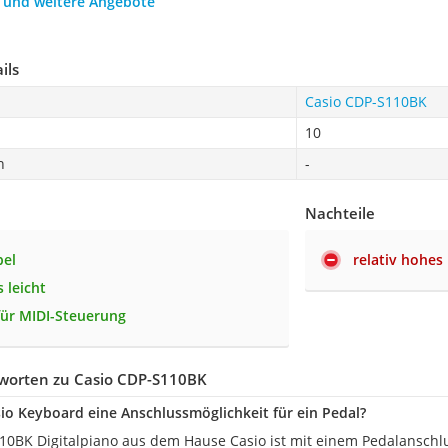
h und weitere Angebote
ils
Casio CDP-S110BK
10
n
-
Nachteile
bel
relativ hohes
 leicht
für MIDI-Steuerung
worten zu Casio CDP-S110BK
sio Keyboard eine Anschlussmöglichkeit für ein Pedal?
110BK Digitalpiano aus dem Hause Casio ist mit einem Pedalansch