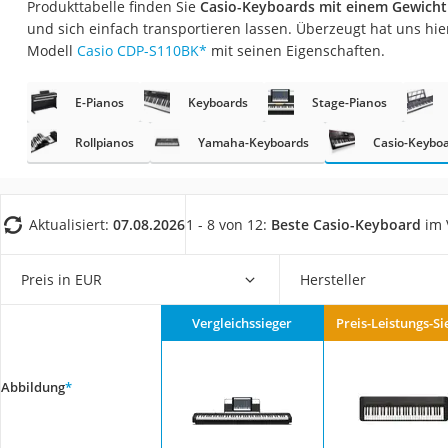
Produkttabelle finden Sie
Casio-Keyboards mit einem Gewicht 
Trekkingschuhe H
und sich einfach transportieren lassen. Überzeugt hat uns hi
Reisetasche mit Ro
Modell
Casio CDP-S110BK
*
mit seinen Eigenschaften.
Klimmzugstation
E-Pianos
Keyboards
Stage-Pianos
Koffer
Nachtsichtgerät
Rollpianos
Yamaha-Keyboards
Casio-Keybo
Faltschloss
Handgepäck-Koffe
Aktualisiert:
07.08.2026
1 - 8 von 12:
Beste Casio-Keyboard
im 
Vibrationsplatte
Wanderschuhe He
Preis in EUR
Hersteller
Sicherheitsweste R
Vergleichssieger
Preis-Leistungs-Si
Service
Abbildung
*