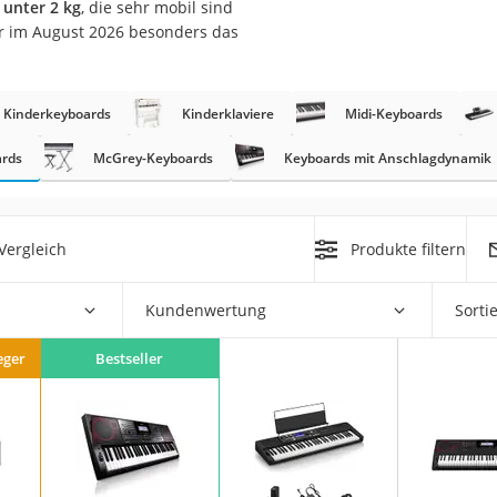
unter 2 kg
, die sehr mobil sind
erren
er im August 2026 besonders das
llen
Kinderkeyboards
Kinderklaviere
Midi-Keyboards
ards
McGrey-Keyboards
Keyboards mit Anschlagdynamik
r
Vergleich
Produkte filtern
rren
Kundenwertung
Sorti
eiten
eger
Bestseller