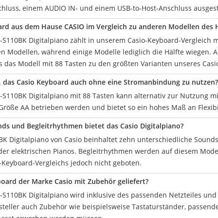
hluss, einem AUDIO IN- und einem USB-to-Host-Anschluss ausgest
ard aus dem Hause CASIO im Vergleich zu anderen Modellen des He
-S110BK Digitalpiano zählt in unserem Casio-Keyboard-Vergleich m
 Modellen, während einige Modelle lediglich die Hälfte wiegen. Al
s das Modell mit 88 Tasten zu den größten Varianten unseres Casio
h, das Casio Keyboard auch ohne eine Stromanbindung zu nutzen?
S110BK Digitalpiano mit 88 Tasten kann alternativ zur Nutzung mit
Größe AA betrieben werden und bietet so ein hohes Maß an Flexibil
nds und Begleitrhythmen bietet das Casio Digitalpiano?
K Digitalpiano von Casio beinhaltet zehn unterschiedliche Sounds,
der elektrischen Pianos. Begleitrhythmen werden auf diesem Model
-Keyboard-Vergleichs jedoch nicht geboten.
oard der Marke Casio mit Zubehör geliefert?
-S110BK Digitalpiano wird inklusive des passenden Netzteiles und e
rsteller auch Zubehör wie beispielsweise Tastaturständer, passend