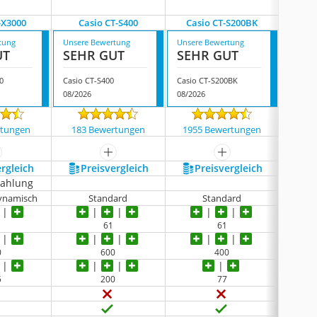
-X3000
Casio CT-S400
Casio CT-S200BK
Ca
tung
Unsere Bewertung
Unsere Bewertung
Unsere
UT
SEHR GUT
SEHR GUT
GUT
0
Casio CT-S400
Casio CT-S200BK
Casio 
08/2026
08/2026
08/202
rtungen
183 Bewertungen
1955 Bewertungen
444
ehr anzeigen
mehr anzeigen
mehr anzeigen
ergleich
Preis­vergleich
Preis­vergleich
P
zahlung
ynamisch
Standard
Standard
ansch
61
61
0
600
400
5
200
77