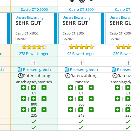
Casio CT-X5000
Casio CT-S500
Casio CT
Unsere Bewertung
Unsere Bewertung
Unsere Bewer
SEHR GUT
SEHR GUT
SEHR G
Casio CT-X5000
Casio CT-S500
Casio CT-X300
08/2026
08/2026
08/2026
en
278 Bewertungen
95 Bewertungen
230 Bewe
nzeigen
mehr anzeigen
mehr anzeigen
m
ch
Preis­vergleich
Preis­vergleich
Preis­v
Ratenzahlung
Ratenzahlung
Raten
anschlagsdynamisch
Standard
anschlagsd
61
61
61
800
800
80
235
243
23