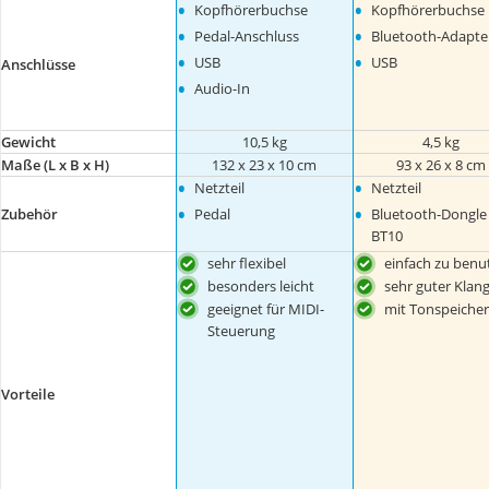
•
•
Kopfhörerbuchse
Kopfhörerbuchse
•
•
Pedal-Anschluss
Bluetooth-Adapte
•
•
USB
USB
Anschlüsse
•
Audio-In
Gewicht
10,5 kg
‎4,5 kg
Maße (L x B x H)
132 x 23 x 10 cm
93 x 26 x 8 cm
•
•
Netzteil
Netzteil
•
•
Zubehör
Pedal
Bluetooth-Dongle
BT10
sehr flexibel
einfach zu benu
besonders leicht
sehr guter Klan
geeignet für MIDI-
mit Tonspeicher
Steuerung
Vorteile