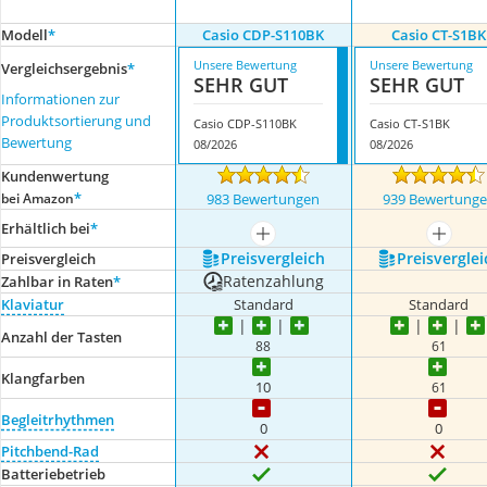
Modell
*
Casio CDP-S110BK
Casio CT-S1BK
Unsere Bewertung
Unsere Bewertung
Vergleichsergebnis
*
SEHR GUT
SEHR GUT
Informationen zur
Produktsortierung und
Casio CDP-S110BK
Casio CT-S1BK
Bewertung
08/2026
08/2026
Kundenwertung
*
bei Amazon
983 Bewertungen
939 Bewertung
Erhältlich bei
*
mehr anzeigen
mehr a
Preis­vergleich
Preis­verglei
Preis­vergleich
Ratenzahlung
Zahlbar in Raten
*
Klaviatur
Standard
Standard
Anzahl der Tasten
88
61
Klangfarben
10
61
Begleitrhythmen
0
0
Pitchbend-Rad
Batteriebetrieb