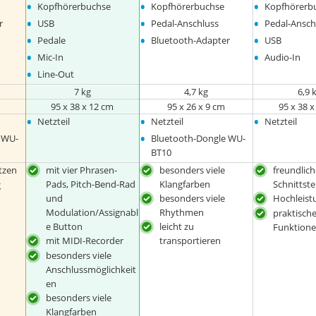
•
•
•
Kopfhörerbuchse
Kopfhörerbuchse
Kopfhörerb
•
•
•
r
USB
Pedal-Anschluss
Pedal-Ansch
•
•
•
Pedale
Bluetooth-Adapter
USB
•
•
Mic-In
Audio-In
•
Line-Out
7 kg
4,7 kg
6,9 
95 x 38 x 12 cm
95 x 26 x 9 cm
95 x 38 
•
•
•
Netzteil
Netzteil
Netzteil
•
 WU-
Bluetooth-Dongle WU-
BT10
tzen
mit vier Phrasen-
besonders viele
freundlic
Pads, Pitch-Bend-Rad
Klangfarben
Schnittste
g
und
besonders viele
Hochleist
Modulation/Assignabl
Rhythmen
praktisch
e Button
leicht zu
Funktion
mit MIDI-Recorder
transportieren
besonders viele
Anschlussmöglichkeit
en
besonders viele
Klangfarben