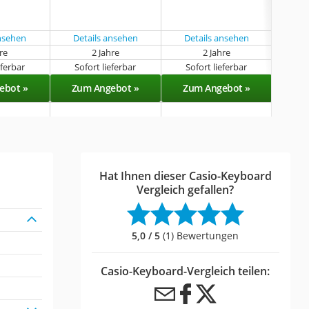
ansehen
Details ansehen
Details ansehen
Det
hre
2 Jahre
2 Jahre
eferbar
Sofort lieferbar
Sofort lieferbar
Sof
ebot »
Zum Angebot »
Zum Angebot »
Zu
Hat Ihnen dieser Casio-Keyboard
Vergleich gefallen?
5,0 / 5
(1) Bewertungen
Casio-Keyboard-Vergleich teilen: