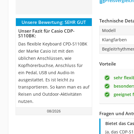
Preisvergleic
Technische Deta
Unsere Bewertung:
SEHR GUT
Modell
Unser Fazit für Casio CDP-
S110BK:
Klangfarben
Das flexible Keyboard CPD-S110BK
Begleitrhythme
der Marke Casio ist mit den
üblichen Anschlüssen, wie
Vorteile
Kopfhörerbuchse, Anschluss für
ein Pedal, USB und Audio-In
sehr flexi
ausgestattet. Es ist leicht zu
besonders
transportieren. So kann man es auf
Reisen und Outdoor-Aktivitäten
geeignet 
nutzen.
08/2026
Fragen und Ant
Bietet das Ca
Ja, das CDP-S