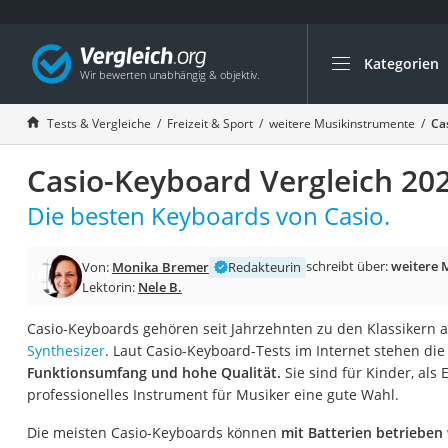
Kategorien
Die beliebtesten V
Freizeit & Sport
Tests & Vergleiche
Freizeit & Sport
weitere Musikinstrumente
Ca
Gartentrampolin
Casio-Keyboard Vergleich 20
Trampolin
Metalldetektor
Die besten Keyboards von Casio.
Eufab-Fahrradträg
schreibt über:
weitere 
Von:
Monika Bremer
Redakteurin
Trampolin 366 cm
Lektorin:
Nele B.
Fahrradschloss
Casio-Keyboards gehören seit Jahrzehnten zu den Klassikern 
Aluminium-Koffer
Synthesizer
. Laut Casio-Keyboard-Tests im Internet stehen di
Futterboot
Funktionsumfang und hohe Qualität.
Sie sind für Kinder, als
professionelles Instrument für Musiker eine gute Wahl.
Air Bike
E-Bike-Dreirad
Die meisten Casio-Keyboards können
mit Batterien betrieben