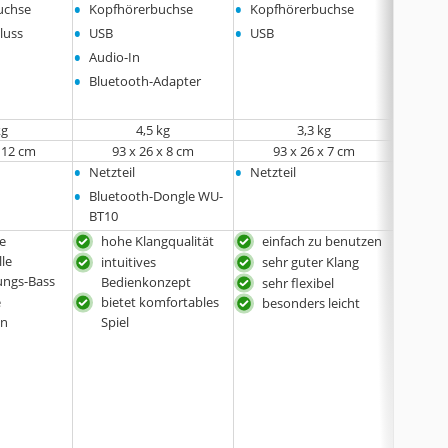
•
•
•
uchse
Kopfhörerbuchse
Kopfhörerbuchse
Kopfh
•
•
•
luss
USB
USB
USB
•
•
Audio-In
Audio
•
•
Bluetooth-Adapter
Pedal
kg
‎4,5 kg
3,3 kg
x 12 cm
93 x 26 x 8 cm
‎93 x 26 x 7 cm
95
•
•
•
Netzteil
Netzteil
Netzte
•
Bluetooth-Dongle WU-
BT10
he
hohe Klangqualität
einfach zu benutzen
real
lle
Kla
intuitives
sehr guter Klang
ungs-Bass
mit
Bedienkonzept
sehr flexibel
Fun
e
bietet komfortables
besonders leicht
geei
en
Spiel
und