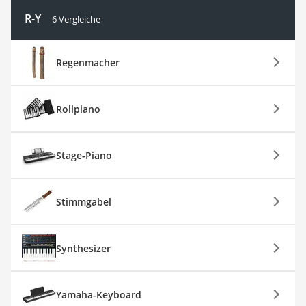
R-Y
6 Vergleiche
Regenmacher
Rollpiano
Stage-Piano
Stimmgabel
Synthesizer
Yamaha-Keyboard