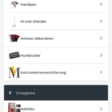
Handpan
Hi-Hat-Ständer
Hohner-Akkordeon
Humbucker
Instrumentenversicherung
K
10 Vergleiche
Kalimba