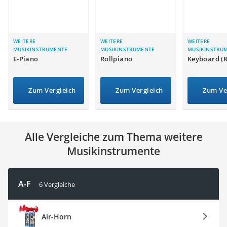
Handgepäck-Koffer
Vibrationsplatte
Wanderschuhe Herren
Sicherheitsweste Reiten
WEITERE
WEITERE
WEITERE
MUSIKINSTRUMENTE
MUSIKINSTRUMENTE
MUSIKINSTRU
Service
E-Piano
Rollpiano
Keyboard (8
Zum Vergleich
Zum Vergleich
Zum Ve
Alle Vergleiche zum Thema weitere
Musikinstrumente
A-F
6 Vergleiche
Air-Horn