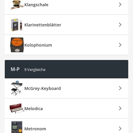
Klangschale
Klarinettenblätter
Kolophonium
M-P
9 Vergleiche
McGrey-Keyboard
Melodica
Metronom