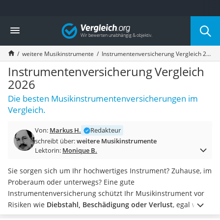
Die beliebtesten Vergleiche nach Kategorie
Vergleich
Freizeit & Sport
Gartentrampolin
weitere Musikinstrumente
Instrumentenversicherung Vergleich 2026
Trampolin
Metalldetektor
Instrumentenversicherung Vergleich
Eufab-Fahrradträger
2026
Trampolin 366 cm
Die besten Musikinstrumentenversicherungen im
Fahrradschloss
Vergleich.
Aluminium-Koffer
Futterboot
Von:
Markus H.
Redakteur
Air Bike
schreibt über:
weitere Musikinstrumente
E-Bike-Dreirad
Lektorin:
Monique B.
Trekkingschuhe Herren
Reisetasche mit Rollen
Sie sorgen sich um Ihr hochwertiges Instrument? Zuhause, im
Klimmzugstation
Proberaum oder unterwegs? Eine gute
Koffer
Instrumentenversicherung schützt Ihr Musikinstrument vor
Nachtsichtgerät
Risiken wie
Diebstahl, Beschädigung oder Verlust
, egal wo
Faltschloss
Sie sich befinden. Doch nicht immer lohnt sich eine