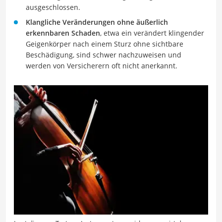
ausgeschlossen.
Klangliche Veränderungen ohne äußerlich
erkennbaren Schaden
, etwa ein verändert klingender
Geigenkörper nach einem Sturz ohne sichtbare
Beschädigung, sind schwer nachzuweisen und
werden von Versicherern oft nicht anerkannt.