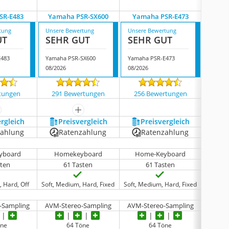
SR-E483
Yamaha PSR-SX600
Yamaha PSR-E473
Yama
tung
Unsere Bewertung
Unsere Bewertung
Unsere
UT
SEHR GUT
SEHR GUT
SEH
E483
Yamaha PSR-SX600
Yamaha PSR-E473
Yamah
08/2026
08/2026
08/202
tungen
291 Bewertungen
256 Bewertungen
95 
ehr anzeigen
mehr anzeigen
ergleich
Preis­vergleich
Preis­vergleich
P
zahlung
Ratenzahlung
Ratenzahlung
R
yboard
Homekeyboard
Home-Keyboard
Ho
sten
61 Tasten
61 Tasten
 Hard, Off
Soft, Medium, Hard, Fixed
Soft, Medium, Hard, Fixed
Soft, M
-Sampling
AVM-Stereo-Sampling
AVM-Stereo-Sampling
AWM-S
öne
64 Töne
64 Töne