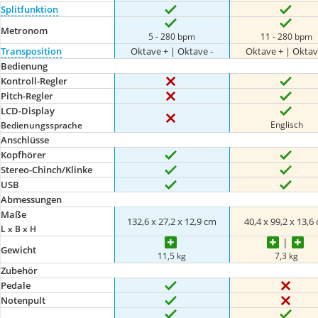
Splitfunktion
Metronom
5 - 280 bpm
11 - 280 bpm
Transposition
Oktave + | Oktave -
Oktave + | Oktav
Bedienung
Kontroll-Regler
Pitch-Regler
LCD-Display
Englisch
Bedienungssprache
Anschlüsse
Kopfhörer
Stereo-Chinch/Klinke
USB
Abmessungen
Maße
132,6 x 27,2 x 12,9 cm
40,4 x 99,2 x 13,6
L x B x H
Gewicht
11,5 kg
7,3 kg
Zubehör
Pedale
Notenpult