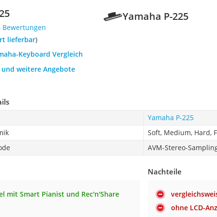
25
Yamaha P-225
6 Bewertungen
ort lieferbar
)
amaha-Keyboard Vergleich
h und weitere Angebote
ils
Yamaha P-225
mik
Soft, Medium, Hard, 
ode
AVM-Stereo-Samplin
Nachteile
l mit Smart Pianist und Rec'n'Share
vergleichswe
ohne LCD-Anz