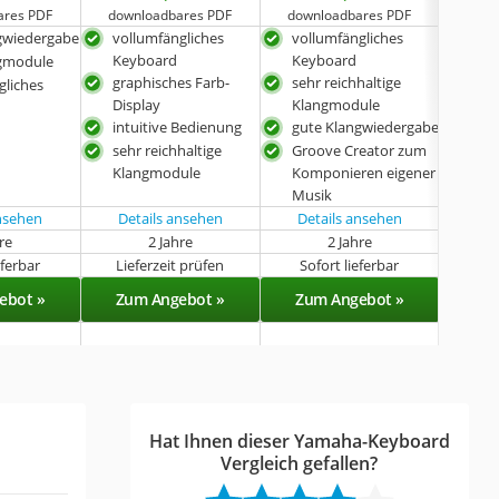
ares PDF
downloadbares PDF
downloadbares PDF
down
gwiedergabe
vollumfängliches
vollumfängliches
gut
Keyboard
Keyboard
ngmodule
vie
graphisches Farb-
sehr reichhaltige
gliches
mit
Display
Klangmodule
intuitive Bedienung
gute Klangwiedergabe
sehr reichhaltige
Groove Creator zum
Klangmodule
Komponieren eigener
Musik
ansehen
Details ansehen
Details ansehen
hre
2 Jahre
2 Jahre
eferbar
Lieferzeit prüfen
Sofort lieferbar
Sof
ebot »
Zum Angebot »
Zum Angebot »
Zu
Hat Ihnen dieser Yamaha-Keyboard
Vergleich gefallen?