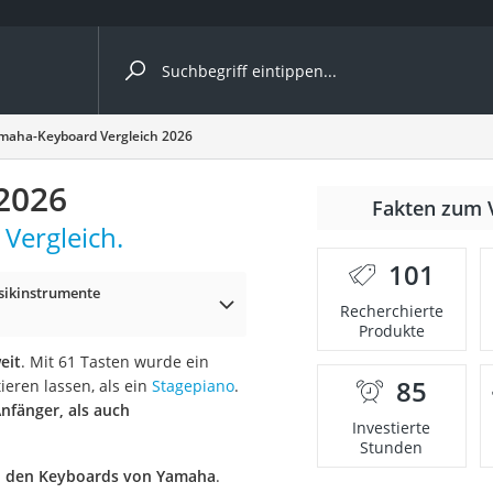
ergleiche nach Kategorie
maha-Keyboard Vergleich 2026
2026
Fakten zum 
Vergleich.
er
101
sikinstrumente
Recherchierte
Produkte
eit
. Mit 61 Tasten wurde ein
85
ieren lassen, als ein
Stagepiano
.
Anfänger, als auch
Investierte
Stunden
ei den Keyboards von Yamaha
.