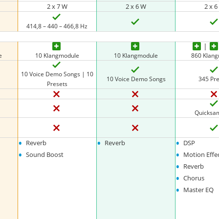
2 x 7 W
2 x 6 W
2 x 
414,8 – 440 – 466,8 Hz
e
10 Klangmodule
10 Klangmodule
860 Klan
10 Voice Demo Songs | 10
10 Voice Demo Songs
345 Pr
Presets
Quicksa
•
•
•
Reverb
Reverb
DSP
•
•
Sound Boost
Motion Effe
•
Reverb
•
Chorus
•
Master EQ