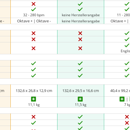
32 - 280 bpm
keine Herstellerangabe
11 - 28
e -
Oktave + | Oktave -
Oktave + |
keine Herstellerangabe
Engli
 cm
132,6 x 26,8 x 12,9 cm
132,6 x 29,5 x 16,6 cm
40,4 x 99,2 
11,1 kg
11,5 kg
7 k