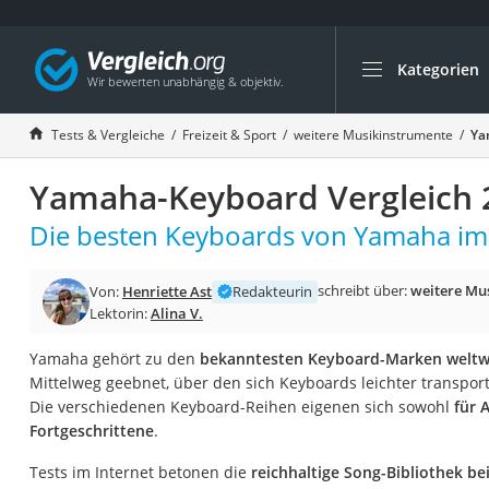
Kategorien
Die beliebtesten V
Freizeit & Sport
Tests & Vergleiche
Freizeit & Sport
weitere Musikinstrumente
Ya
Gartentrampolin
Yamaha-Keyboard Vergleich 
Trampolin
Metalldetektor
Die besten Keyboards von Yamaha im 
Eufab-Fahrradträg
schreibt über:
weitere Mu
Von:
Henriette Ast
Redakteurin
Trampolin 366 cm
Lektorin:
Alina V.
Fahrradschloss
Yamaha gehört zu den
bekanntesten Keyboard-Marken weltw
Aluminium-Koffer
Mittelweg geebnet, über den sich Keyboards leichter transport
Futterboot
Die verschiedenen Keyboard-Reihen eigenen sich sowohl
für 
Fortgeschrittene
.
Air Bike
E-Bike-Dreirad
Tests im Internet betonen die
reichhaltige Song-Bibliothek b