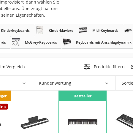
improvisiert, dann wählen Sie
erren
abelle aus. Überzeugt hat uns
llen
 seinen Eigenschaften.
Kinderkeyboards
Kinderklaviere
Midi-Keyboards
ards
McGrey-Keyboards
Keyboards mit Anschlagdynamik
r
im Vergleich
Produkte filtern
rren
Kundenwertung
Sorti
eiten
eger
Bestseller
Neu