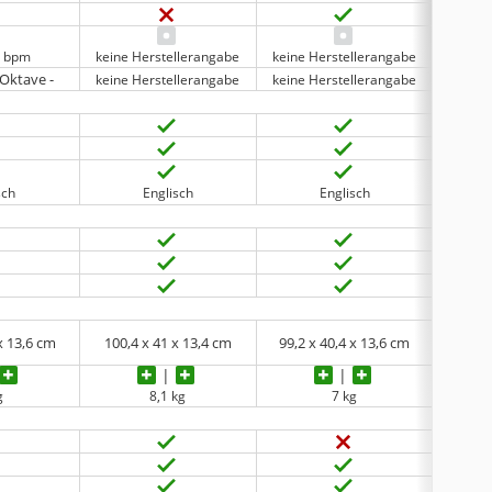
0 bpm
keine Herstellerangabe
keine Herstellerangabe
1
 Oktave -
Oktav
keine Herstellerangabe
keine Herstellerangabe
sch
Englisch
Englisch
x 13,6 cm
100,4 x 41 x 13,4 cm
‎99,2 x 40,4 x 13,6 cm
40,4 
g
8,1 kg
7 kg