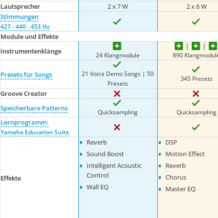
Lautsprecher
2 x 7 W
2 x 6 W
Stimmungen
427 - 440 - 453 Hz
Module und Effekte
Instrumentenklänge
24 Klangmodule
890 Klangmodul
21 Voice Demo Songs | 50
Presets für Songs
345 Presets
Presets
Groove Creator
Speicherbare Patterns
Quicksampling
Quicksampling
Lernprogramm:
Yamaha Education Suite
•
•
Reverb
DSP
•
•
Sound Boost
Motion Effect
•
•
Intelligent Acoustic
Reverb
•
Control
Chorus
Effekte
•
•
Wall EQ
Master EQ