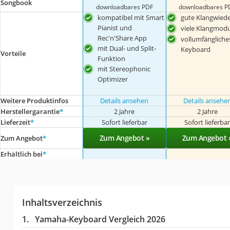
Songbook
downloadbares PDF
downloadbares P
kompatibel mit Smart
gute Klangwied
Pianist und
viele Klangmodu
Rec'n'Share App
vollumfängliche
mit Dual- und Split-
Keyboard
Vorteile
Funktion
mit Stereophonic
Optimizer
Weitere Produktinfos
Details ansehen
Details ansehe
Herstellergarantie
*
2 Jahre
2 Jahre
Lieferzeit
*
Sofort lieferbar
Sofort lieferba
Zum Angebot »
Zum Angebot 
Zum Angebot
*
Erhältlich bei
*
Inhaltsverzeichnis
Yamaha-Keyboard Vergleich 2026