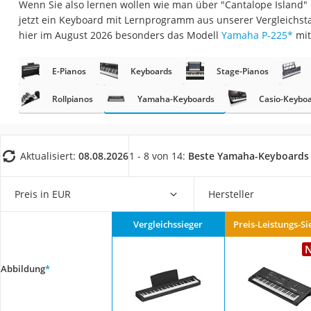
Wenn Sie also lernen wollen wie man über "Cantalope Island" 
Trekkingschuhe H
jetzt ein Keyboard mit Lernprogramm aus unserer Vergleichst
Reisetasche mit Ro
hier im August 2026 besonders das Modell
Yamaha P-225
*
mit
Klimmzugstation
E-Pianos
Keyboards
Stage-Pianos
Koffer
Nachtsichtgerät
Rollpianos
Yamaha-Keyboards
Casio-Keybo
Faltschloss
Handgepäck-Koffe
Aktualisiert:
08.08.2026
1 - 8 von 14:
Beste Yamaha-Keyboards
Vibrationsplatte
Wanderschuhe He
Preis in EUR
Hersteller
Sicherheitsweste R
Vergleichssieger
Preis-Leistungs-Si
Service
Abbildung
*