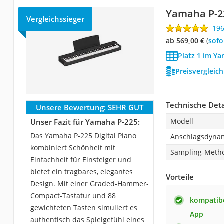
Yamaha P-2
Vergleichssieger
19
ab 569,00 €
(
Sof
Platz 1 im Y
Preisvergleic
Technische Deta
Unsere Bewertung:
SEHR GUT
Modell
Unser Fazit für Yamaha P-225:
Das Yamaha P-225 Digital Piano
Anschlagsdyna
kombiniert Schönheit mit
Sampling-Meth
Einfachheit für Einsteiger und
bietet ein tragbares, elegantes
Vorteile
Design. Mit einer Graded-Hammer-
Compact-Tastatur und 88
kompatibe
gewichteten Tasten simuliert es
App
authentisch das Spielgefühl eines