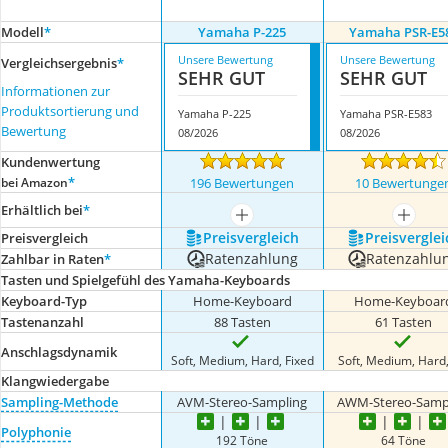
Modell
*
Yamaha P-225
Yamaha PSR-E5
Unsere Bewertung
Unsere Bewertung
Vergleichsergebnis
*
SEHR GUT
SEHR GUT
Informationen zur
Produktsortierung und
Yamaha P-225
Yamaha PSR-E583
Bewertung
08/2026
08/2026
Kundenwertung
*
bei Amazon
196 Bewertungen
10 Bewertunge
Erhältlich bei
*
mehr anzeigen
mehr a
Preis­vergleich
Preis­verglei
Preis­vergleich
Ratenzahlung
Ratenzahlu
Zahlbar in Raten
*
Tasten und Spielgefühl des Yamaha-Keyboards
Keyboard-Typ
Home-Keyboard
Home-Keyboar
Tastenanzahl
88 Tasten
61 Tasten
Anschlagsdynamik
Soft, Medium, Hard, Fixed
Soft, Medium, Hard,
Klangwiedergabe
Sampling-Methode
AVM-Stereo-Sampling
AWM-Stereo-Samp
Polyphonie
192 Töne
64 Töne