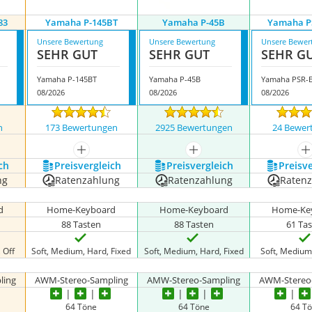
83
Yamaha P-145BT
Yamaha P-45B
Yamaha P
Unsere Bewertung
Unsere Bewertung
Unsere Bewer
SEHR GUT
SEHR GUT
SEHR G
Yamaha P-145BT
Yamaha P-45B
Yamaha PSR-
08/2026
08/2026
08/2026
n
173 Bewertungen
2925 Bewertungen
24 Bewer
nzeigen
mehr anzeigen
mehr anzeigen
m
ch
Preis­vergleich
Preis­vergleich
Preis­v
ng
Ratenzahlung
Ratenzahlung
Raten
d
Home-Keyboard
Home-Keyboard
Home-Ke
88 Tasten
88 Tasten
61 Ta
 Off
Soft, Medium, Hard, Fixed
Soft, Medium, Hard, Fixed
Soft, Medium,
ling
AWM-Stereo-Sampling
AMW-Stereo-Sampling
AWM-Stereo
64 Töne
64 Töne
64 T