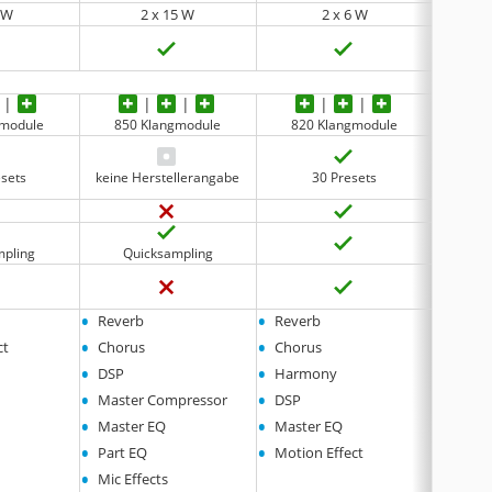
6 W
2 x 15 W
2 x 6 W
gmodule
850 Klangmodule
820 Klangmodule
820
esets
keine Herstellerangabe
30 Presets
mpling
Quicksampling
Qu
•
•
•
Reverb
Reverb
DSP
•
•
•
ct
Chorus
Chorus
Rever
•
•
•
DSP
Harmony
Choru
•
•
•
Master Compressor
DSP
Maste
•
•
Master EQ
Master EQ
•
•
Part EQ
Motion Effect
•
Mic Effects