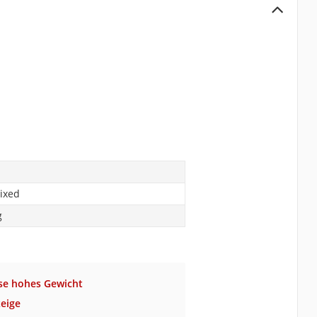
Fixed
g
ise hohes Gewicht
eige