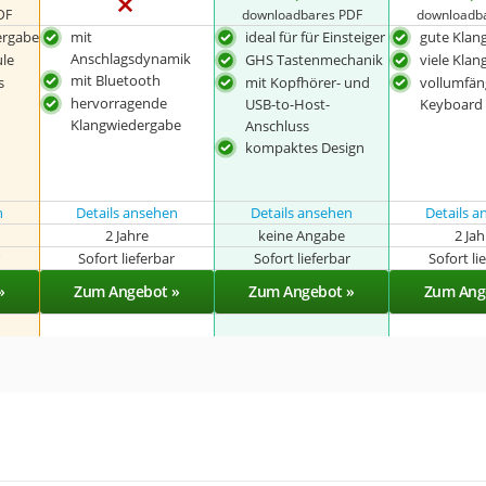
DF
downloadbares PDF
downloadb
ergabe
mit
ideal für für Einsteiger
gute Klan
Anschlagsdynamik
le
GHS Tastenmechanik
viele Kla
mit Bluetooth
s
mit Kopfhörer- und
vollumfän
hervorragende
USB-to-Host-
Keyboard
Klangwiedergabe
Anschluss
kompaktes Design
n
Details ansehen
Details ansehen
Details 
2 Jahre
keine Angabe
2 Ja
r
Sofort lieferbar
Sofort lieferbar
Sofort li
»
Zum Angebot »
Zum Angebot »
Zum Ang