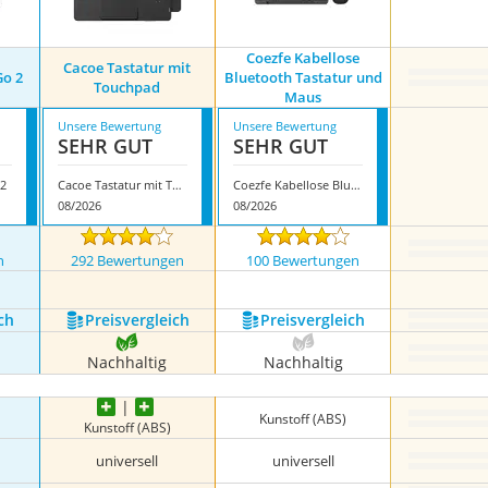
Coezfe Kabellose
Cacoe Tastatur mit
Go 2
Bluetooth Tastatur und
Touchpad
Maus
Unsere Bewertung
Unsere Bewertung
SEHR GUT
SEHR GUT
 2
Cacoe Tastatur mit Touchpad
Coezfe Kabellose Bluetooth Tastatur und Maus
08/2026
08/2026
n
292 Bewertungen
100 Bewertungen
nzeigen
ch
Preis­vergleich
Preis­vergleich
Nachhaltig
Nachhaltig
Kunstoff (ABS)
Kunstoff (ABS)
universell
universell