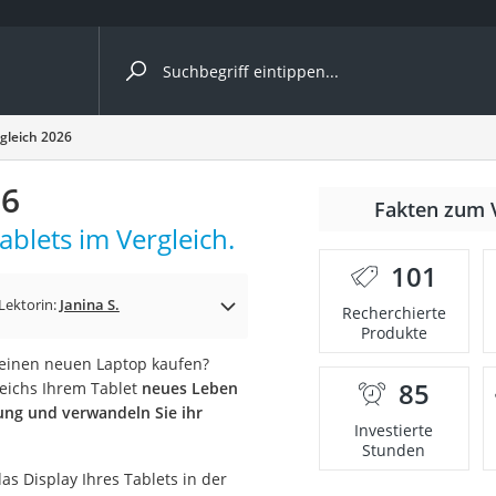
ergleiche nach Kategorie
gleich 2026
26
Fakten zum 
ablets im Vergleich.
101
Lektorin:
Janina S.
Recherchierte
Produkte
a einen neuen Laptop kaufen?
85
leichs Ihrem Tablet
neues Leben
onsdrucker
rung und verwandeln Sie ihr
Investierte
Stunden
Solarpanel
as Display Ihres Tablets in der