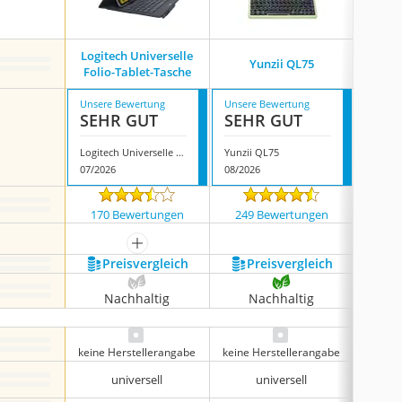
Logitech Universelle
Emet
Yunzii QL75
Folio-Tablet-Tasche
Unsere Bewertung
Unsere Bewertung
Unsere
SEHR GUT
SEHR GUT
SEH
Logitech Universelle Folio-Tablet-Tasche
Yunzii QL75
07/2026
08/2026
08/202
170 Bewertungen
249 Bewertungen
784
mehr anzeigen
Preis­vergleich
Preis­vergleich
P
Nachhaltig
Nachhaltig
N
keine Herstellerangabe
keine Herstellerangabe
Kunst
universell
universell