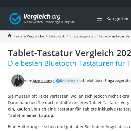
Kategorien
Die beliebtesten V
Elektronik
Tests & Vergleiche
Elektronik
Eingabegeräte
Tablet-Tastatur Ver
Powerstation
Tablet-Tastatur Vergleich 20
Monitor 32 Zoll 4K
Fernseher
Die besten Bluetooth-Tastaturen für T
Drucker
Desktop-PC
schreibt über:
Eingabegeräte
Von:
Jacob Lange
Redakteur
Monitor
Sie müssen oft Texte verfassen, wollen sich jedoch nicht extr
Diascanner
Dann hauchen Sie doch mithilfe unseres Tablet-Tastatur-Verg
Laser-Multifunkti
ein, kaufen Sie sich eine Tastatur für Tablets inklusive Halte
Tablet in einen Laptop.
Powerline-Adapter
Powerstation mit 
Eine Halterung ist schön und gut, aber Sie haben Angst, dass d