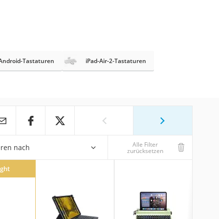
Android-Tastaturen
iPad-Air-2-Tastaturen
Alle Filter
eren nach
zurücksetzen
ight