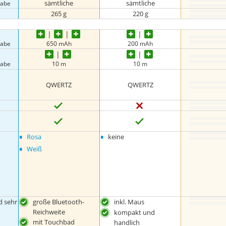
sämtliche
sämtliche
gabe
265 g
220 g
gabe
650 mAh
200 mAh
gabe
10 m
10 m
QWERTZ
QWERTZ
•
•
Rosa
keine
•
Weiß
d sehr
große Bluetooth-
inkl. Maus
Reichweite
kompakt und
mit Touchbad
handlich