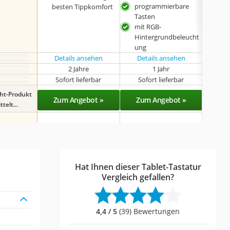
programmierbare
besten Tippkomfort
robu
Tasten
mit RGB-
Hintergrundbeleucht
ung
Details ansehen
Details ansehen
Det
2 Jahre
1 Jahr
Sofort lieferbar
Sofort lieferbar
Sof
ght-Produkt
Zum Angebot »
Zum Angebot »
Zu
telt...
Hat Ihnen dieser Tablet-Tastatur
Vergleich gefallen?
4,4 / 5
(39) Bewertungen