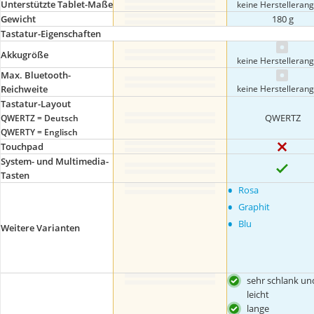
Unterstützte Tablet-Maße
keine Herstelleran
Gewicht
180 g
Tastatur-Eigenschaften
Akkugröße
keine Herstelleran
Max. Bluetooth-
keine Herstelleran
Reichweite
Tastatur-Layout
QWERTZ
QWERTZ = Deutsch
QWERTY = Englisch
Touchpad
System- und Multimedia-
Tasten
•
Rosa
•
Graphit
•
Blu
Weitere Varianten
sehr schlank un
leicht
lange