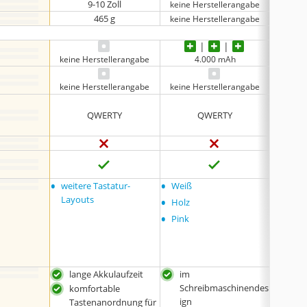
9-10 Zoll
keine Herstellerangabe
465 g
keine Herstellerangabe
keine Herstellerangabe
4.000 mAh
keine 
keine Herstellerangabe
keine Herstellerangabe
QWERTY
QWERTY
•
•
•
weitere Tastatur-
Weiß
Schwa
•
Layouts
Hinte
Holz
g
•
Pink
•
Weiß 
Hinte
g
lange Akkulaufzeit
im
gro
Schreibmaschinendes
Rei
komfortable
ign
gro
Tastenanordnung für