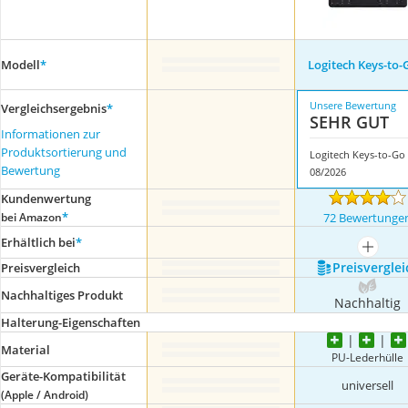
Modell
*
Logitech Keys-to-
Unsere Bewertung
Vergleichsergebnis
*
SEHR GUT
Informationen zur
Produktsortierung und
Logitech Keys-to-Go
Bewertung
08/2026
Kundenwertung
*
bei Amazon
72 Bewertunge
Erhältlich bei
*
mehr a
Preis­verglei
Preis­vergleich
Nachhaltiges Produkt
Nachhaltig
Halterung-Eigenschaften
Material
PU-Lederhülle
Geräte-Kompatibilität
universell
(Apple / Android)