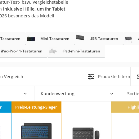
atur-Test- bzw. Vergleichstabelle
en
inklusive Hülle, um Ihr Tablet
2026 besonders das Modell
e Tastaturen
Mini-Tastaturen
USB-Tastaturen
iPad-Pro-11-Tastaturen
iPad-mini-Tastaturen
on
Euro
chuko
m Vergleich
Produkte filtern
Kundenwertung
Sorti
r
Preis-Leistungs-Sieger
Highl