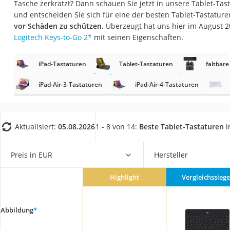
Tasche zerkratzt? Dann schauen Sie jetzt in unsere Tablet-Tast
Gaming-PC
und entscheiden Sie sich für eine der besten Tablet-Tastatur
Soundbar
vor Schäden zu schützen.
Überzeugt hat uns hier im August 
Logitech Keys-to-Go 2
*
mit seinen Eigenschaften.
17-Zoll-Laptop
Satellitenschüssel
iPad-Tastaturen
Tablet-Tastaturen
faltbar
Gaming-Headset
iPad-Air-3-Tastaturen
iPad-Air-4-Tastaturen
Schnurloses Telef
Tablets unter 200 
Ladekabel Typ 2 S
Aktualisiert:
05.08.2026
1 - 8 von 14:
Beste Tablet-Tastaturen
i
Lichtwecker
Preis in EUR
Hersteller
Acer Aspire
Service
Highlight
Vergleichssiege
Abbildung
*