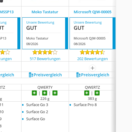
CMSSP13
Moko Tastatur
Microsoft ‎QJW-00005
Ina
tung
Unsere Bewertung
Unsere Bewertung
Unsere
UT
GUT
GUT
GUT
SP13
Moko Tastatur
Microsoft ‎QJW-00005
Inatec
08/2026
08/2026
08/202
tungen
517 Bewertungen
202 Bewertungen
138
mehr anzeigen
ergleich
Preis­vergleich
Preis­vergleich
P
TZ
QWERTY
QWERTZ
 g
226 g
383 g
•
•
•
 11
Surface Go 3
Surface Pro 8
Surfac
•
•
 10
Surface Go 2
Surfac
•
•
9
Surface Go
Surfac
8