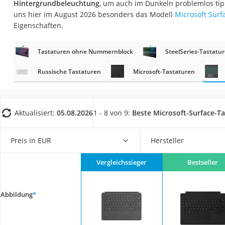
Hintergrundbeleuchtung
, um auch im Dunkeln problemlos ti
Gaming-PC
uns hier im August 2026 besonders das Modell
Microsoft Surf
Soundbar
Eigenschaften.
17-Zoll-Laptop
Tastaturen ohne Nummernblock
SteelSeries-Tastatu
Satellitenschüssel
Gaming-Headset
Russische Tastaturen
Microsoft-Tastaturen
Schnurloses Telef
Tablets unter 200 
Aktualisiert:
05.08.2026
1 - 8 von 9:
Beste Microsoft-Surface-T
Ladekabel Typ 2 S
Lichtwecker
Preis in EUR
Hersteller
Acer Aspire
Vergleichssieger
Bestseller
Service
Abbildung
*