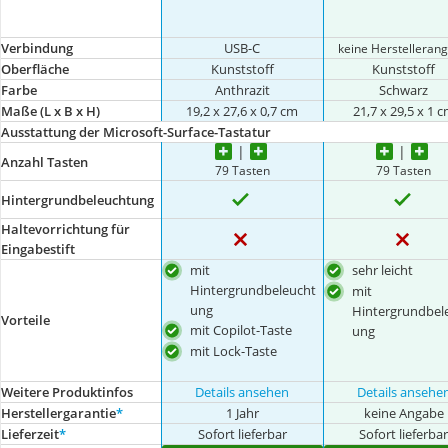
Verbindung
USB-C
keine Herstelleran
Oberfläche
Kunststoff
Kunststoff
Farbe
Anthrazit
Schwarz
Maße (L x B x H)
19,2 x 27,6 x 0,7 cm
‎21,7 x 29,5 x 1 
Ausstattung der Microsoft-Surface-Tastatur
Anzahl Tasten
79 Tasten
79 Tasten
Hintergrundbeleuchtung
Haltevorrichtung für
Eingabestift
mit
sehr leicht
Hintergrundbeleucht
mit
ung
Hintergrundbel
Vorteile
mit Copilot-Taste
ung
mit Lock-Taste
Weitere Produktinfos
Details ansehen
Details ansehe
Herstellergarantie
*
1 Jahr
keine Angabe
Lieferzeit
*
Sofort lieferbar
Sofort lieferba