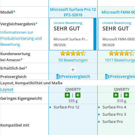
Microsoft Surface Pro 12
Modell
*
Microsoft FMM-0
EP2-32018
Unsere Bewertung
Unsere Bewertung
Vergleichsergebnis
*
SEHR GUT
SEHR GUT
Informationen zur
Produktsortierung und
Microsoft Surface Pro 12 EP2-32018
Microsoft FMM-0000
Bewertung
08/2026
08/2026
Kundenwertung
*
bei Amazon
50 Bewertungen
1017 Bewertung
Erhältlich bei
*
mehr anzeigen
Preis­vergleich
Preis­verglei
Preis­vergleich
Layout, Kompatibilität und Maße
Layout
QWERTY
QWERTY
Geringes Eigengewicht
335 g
310 g
•
•
Surface Pro 12
Surface Pro 4
•
Surface Pro 3
•
Surface Pro
Kompatibel mit