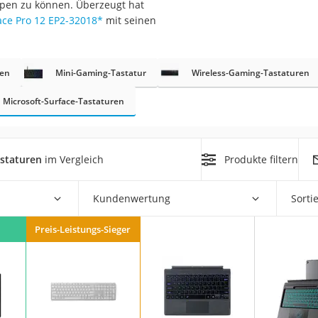
ppen zu können. Überzeugt hat
ace Pro 12 EP2-32018
*
mit seinen
ren
Mini-Gaming-Tastatur
Wireless-Gaming-Tastaturen
Microsoft-Surface-Tastaturen
on
Euro
astaturen
im Vergleich
Produkte filtern
chuko
Kundenwertung
Sorti
Preis-Leistungs-Sieger