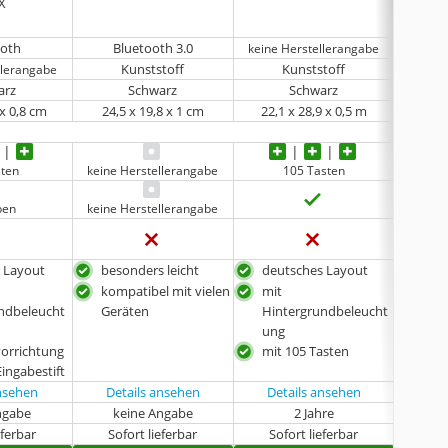
 X
ooth
Bluetooth 3.0
keine Herstellerangabe
Kunststoff
Kunststoff
llerangabe
arz
Schwarz
Schwarz
 x 0,8 cm
24,5 x 19,8 x 1 cm
22,1 x 28,9 x 0,5 m
28,8 
sten
keine Herstellerangabe
105 Tasten
ben
keine Herstellerangabe
 Layout
besonders leicht
deutsches Layout
deu
Tas
kompatibel mit vielen
mit
mit
ndbeleucht
Geräten
Hintergrundbeleucht
Hin
ung
ung
vorrichtung
mit 105 Tasten
sehr
Eingabestift
ansehen
Details ansehen
Details ansehen
Det
ngabe
keine Angabe
2 Jahre
eferbar
Sofort lieferbar
Sofort lieferbar
Sof