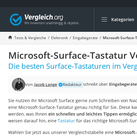
Kategorien
Die beliebtesten V
Elektronik
Tests & Vergleiche
Elektronik
Eingabegeräte
Microsoft-Surface-
Powerstation
Microsoft-Surface-Tastatur V
Monitor 32 Zoll 4K
Fernseher
Die besten Surface-Tastaturen im Verg
Drucker
Desktop-PC
schreibt über:
Eingabegeräte
Von:
Jacob Lange
Redakteur
Monitor
Sie nutzen Ihr Microsoft Surface gerne zum Schreiben von Nac
Diascanner
eine Microsoft-Surface-Tastatur genau richtig für Sie. Diese k
Laser-Multifunkti
werden, was Ihnen
ein schnelles und leichtes Tippen ermögli
weisen darauf hin, eine
Tastatur
für das richtige Microsoft-Su
Powerline-Adapter
Powerstation mit 
Wählen Sie jetzt aus unserer Vergleichstabelle eine
Microsoft-