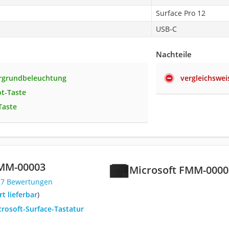
Surface Pro 12
USB-C
Nachteile
ergrundbeleuchtung
vergleichswei
ot-Taste
Taste
FMM-00003
Microsoft FMM-0000
17 Bewertungen
ort lieferbar
)
crosoft-Surface-Tastatur