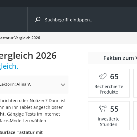
ergleiche nach Kategorie
Tastatur Vergleich 2026
ergleich 2026
Fakten zum 
leich.
65
Lektorin:
Alina V.
Recherchierte
Produkte
hrichten oder Notizen? Dann ist
55
ann an Ihr Tablet angeschlossen
onsdrucker
cht
. Gängige Tests im Internet
Investierte
rface-Modell zu wählen.
Stunden
Solarpanel
Surface-Tastatur mit