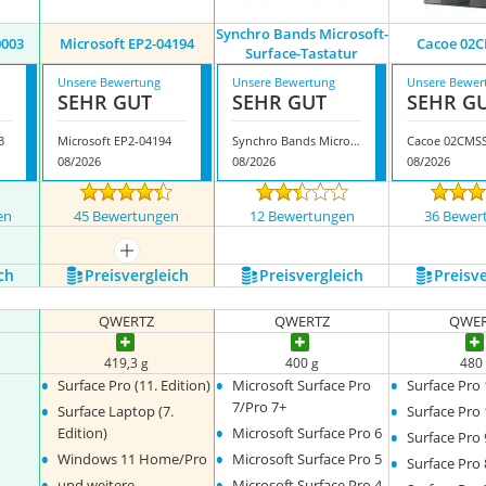
Synchro Bands Microsoft-
0003
Microsoft ‎EP2-04194
Cacoe 02
Surface-Tastatur
Unsere Bewertung
Unsere Bewertung
Unsere Bewer
SEHR GUT
SEHR GUT
SEHR G
3
Microsoft ‎EP2-04194
Synchro Bands Microsoft-Surface-Tastatur
Cacoe 02CMS
08/2026
08/2026
08/2026
en
45 Bewertungen
12 Bewertungen
36 Bewer
mehr anzeigen
ch
Preis­vergleich
Preis­vergleich
Preis­v
QWERTZ
QWERTZ
QWER
419,3 g
400 g
‎480
•
•
•
Surface Pro (11. Edition)
Microsoft Surface Pro
Surface Pro
•
•
7/Pro 7+
Surface Laptop (7.
Surface Pro
•
•
Edition)
Microsoft Surface Pro 6
Surface Pro 
•
•
•
Windows 11 Home/Pro
Microsoft Surface Pro 5
Surface Pro 
•
•
und weitere
Microsoft Surface Pro 4