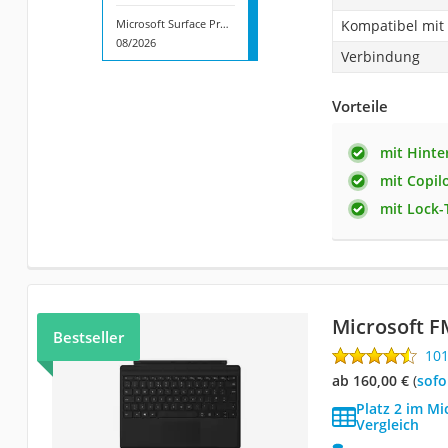
Microsoft Surface Pro 12 EP2-32018
Kompatibel mit
08/2026
Verbindung
Vorteile
mit Hint
mit Copil
mit Lock-
Microsoft 
Bestseller
10
ab 160,00 €
(
Sof
Platz 2 im Mi
Vergleich