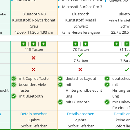
•
Surface Pro
•
Microsoft Surface Pro 3
Bluetooth 4.0
Bluetooth
Bluet
gabe
Kunststoff, Polycarbonat
Kunststoff, Metall
keine Herste
Grau
Schwarz
Schw
cm
42,09 x 11,26 x 1,93 cm
22,7 x 28,5
keine Herstellerangabe
110 Tasten
78 Tasten
81 Ta
7 Farben
7 Far
mit Copilot-Taste
deutsches Layout
deutsches
besonders viele
mit
mit
eucht
Tasten
Hintergrundbeleucht
Hintergru
mit Bluetooth
ung
ung
mit Bluetooth
mit Halte
für einen 
n
Details ansehen
Details ansehen
Details 
2 Jahre
2 Jahre
keine A
r
Sofort lieferbar
Sofort lieferbar
Sofort li