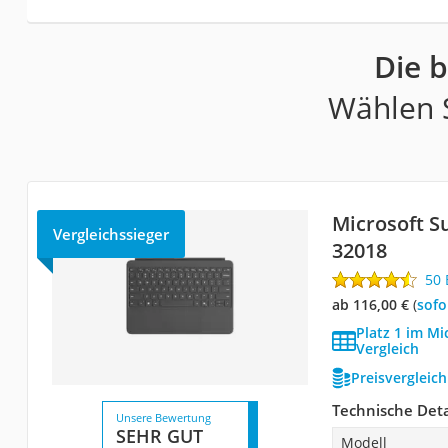
Die 
Wählen S
Microsoft S
Vergleichssieger
32018
50
ab 116,00 €
(
Sof
Platz 1 im Mi
Vergleich
Preisvergleic
Technische Deta
Unsere Bewertung
SEHR GUT
Modell