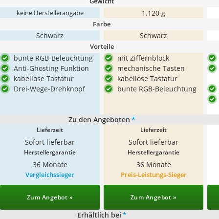
Gewicht
1.120 g
keine Herstellerangabe
Farbe
Schwarz
Schwarz
Vorteile
bunte RGB-Beleuchtung
mit Ziffernblock
Anti-Ghosting Funktion
mechanische Tasten
kabellose Tastatur
kabellose Tastatur
Drei-Wege-Drehknopf
bunte RGB-Beleuchtung
Zu den Angeboten
*
Lieferzeit
Lieferzeit
Sofort lieferbar
Sofort lieferbar
Herstellergarantie
Herstellergarantie
36 Monate
36 Monate
Vergleichssieger
Preis-Leistungs-Sieger
Zum Angebot »
Zum Angebot »
Erhältlich bei
*