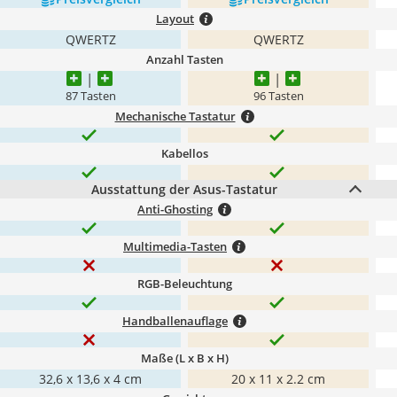
Layout
QWERTZ
QWERTZ
Anzahl Tasten
87 Tasten
96 Tasten
Mechanische Tastatur
Kabellos
Ausstattung der Asus-Tastatur
Anti-Ghosting
Multimedia-Tasten
RGB-Beleuchtung
Handballenauflage
Maße (L x B x H)
32,6 x 13,6 x 4 cm
20 x 11 x 2.2 cm