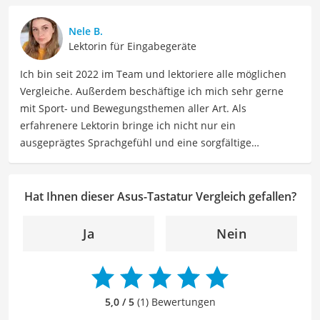
sowie Technologien. Meine Beiträge beinhalten
detaillierte Produktvergleiche, Kaufberatungen und
Nele B.
technische Analysen, um Verbrauchern dabei zu helfen,
Lektorin für Eingabegeräte
sowohl informierte Entscheidungen zu treffen als auch
Ich bin seit 2022 im Team und lektoriere alle möglichen
die besten elektronischen Lösungen für ihre Bedürfnisse
Vergleiche. Außerdem beschäftige ich mich sehr gerne
zu finden.
mit Sport- und Bewegungsthemen aller Art. Als
Der Asus-Tastatur-Vergleich ist aus unserer Sicht
erfahrenere Lektorin bringe ich nicht nur ein
besonders empfehlenswert für
PC-Nutzer
und
Gamer
.
ausgeprägtes Sprachgefühl und eine sorgfältige
Arbeitsweise mit, sondern auch mein Interesse an
sportlichen Aktivitäten. Durch meine Tätigkeit als Lektorin
kann ich dazu beitragen, Texte inhaltlich präzise, gut
Hat Ihnen dieser Asus-Tastatur Vergleich gefallen?
strukturiert und sprachlich einwandfrei zu gestalten.
Mein Ziel ist es, unsere Inhalte auf ihre inhaltliche
Ja
Nein
Kohärenz, logische Schlüssigkeit und stilistische Qualität
zu überprüfen sowie gegebenenfalls zu verbessern. Mit
meinem Hintergrund im Bereich Sport und meiner Liebe
zur geschriebenen Sprache trage ich dazu bei, dass
5,0 / 5
(1) Bewertungen
unsere Vergleiche ansprechend, verständlich sowie