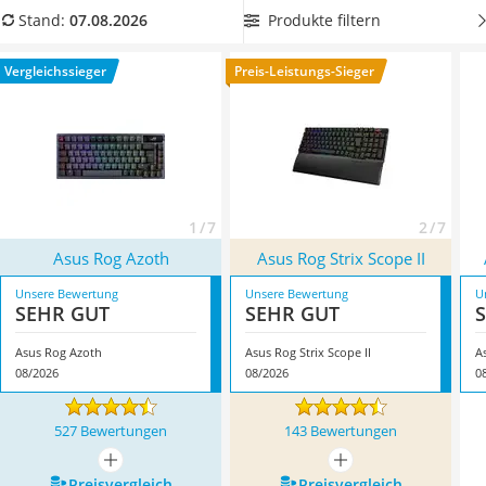
Tablets unter 200 Euro
Tastatur mit RGB-Beleuchtung
, um für einen bunten
Produkte filtern
Stand:
07.08.2026
Ladekabel Typ 2 Schuko
Hingucker sorgen zu können. Überzeugt hat uns hier im
Lichtwecker
August 2026 besonders das Modell
Asus Rog Azoth
*
mit
Vergleichssieger
Preis-Leistungs-Sieger
Acer Aspire
seinen Eigenschaften.
Service
1 / 7
2 / 7
Asus Rog Azoth
Asus Rog Strix Scope II
Unsere Bewertung
Unsere Bewertung
U
SEHR GUT
SEHR GUT
Asus Rog Azoth
Asus Rog Strix Scope II
A
08/2026
08/2026
0
527 Bewertungen
143 Bewertungen
mehr anzeigen
mehr anzeigen
Preis­vergleich
Preis­vergleich