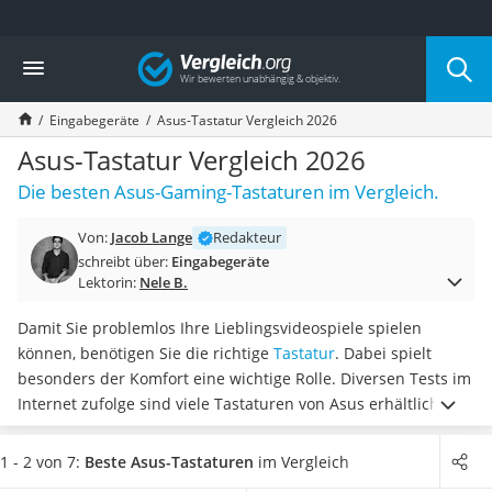
Die beliebtesten Vergleiche nach Kategorie
Vergleich
Elektronik
Powerstation
Eingabegeräte
Asus-Tastatur Vergleich 2026
Monitor 32 Zoll 4K
Fernseher
Asus-Tastatur Vergleich 2026
Drucker
Die besten Asus-Gaming-Tastaturen im Vergleich.
Desktop-PC
Monitor
Von:
Jacob Lange
Redakteur
Diascanner
schreibt über:
Eingabegeräte
Laser-Multifunktionsdrucker
Lektorin:
Nele B.
Powerline-Adapter
Powerstation mit Solarpanel
Damit Sie problemlos Ihre Lieblingsvideospiele spielen
Gaming-PC
können, benötigen Sie die richtige
Tastatur
. Dabei spielt
Soundbar
besonders der Komfort eine wichtige Rolle. Diversen Tests im
17-Zoll-Laptop
Internet zufolge sind viele Tastaturen von Asus erhältlich,
Satellitenschüssel
welche eine Handballenauflage besitzen
. Dadurch halten Sie
Gaming-Headset
Ihre Hände und Gelenke stets in der richtigen Position.
1 - 2 von 7:
Beste Asus-Tastaturen
im Vergleich
Schnurloses Telefon
Wählen Sie jetzt aus unserer Vergleichstabelle eine
Asus-