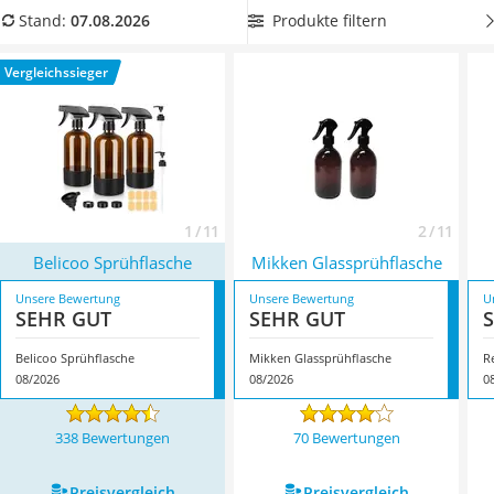
Tierhaarstaubsauger
Produkttabelle eine
Glassprühflasche mit Verschlusskappen
,
Produkte filtern
Stand:
07.08.2026
Ecovacs-Saugroboter
um sie problemlos überallhin mitnehmen zu können.
Nespresso-Maschine
Überzeugt hat uns hier im August 2026 besonders das
Vergleichssieger
Messerschärfer
Modell
Belicoo Sprühflasche
*
mit seinen Eigenschaften.
Service
1 / 11
2 / 11
Belicoo Sprühflasche
Mikken Glassprühflasche
Unsere Bewertung
Unsere Bewertung
U
SEHR GUT
SEHR GUT
Belicoo Sprühflasche
Mikken Glassprühflasche
R
08/2026
08/2026
0
338 Bewertungen
70 Bewertungen
Preis­vergleich
Preis­vergleich