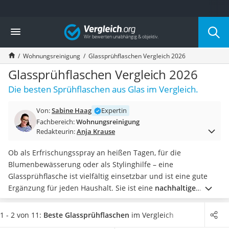
Die beliebtesten Vergleiche nach Kategorie
Vergleich
Haushalt
Wassersprudler
Wohnungsreinigung
Glassprühflaschen Vergleich 2026
Zentralstaubsauger
Brotbackautomat
Glassprühflaschen Vergleich 2026
Wischroboter
Die besten Sprühflaschen aus Glas im Vergleich.
Wäschespinne
Industriestaubsauger
Von:
Sabine Haag
Expertin
Spülmaschinentabs
Fachbereich:
Wohnungsreinigung
Akku-Staubsauger
Redakteurin:
Anja Krause
Eierkocher
AEG-Waschmaschine
Ob als Erfrischungsspray an heißen Tagen, für die
Saug-Wisch-Roboter
Blumenbewässerung oder als Stylinghilfe – eine
Handstaubsauger
Glassprühflasche ist vielfältig einsetzbar und ist eine gute
Milchaufschäumer
Ergänzung für jeden Haushalt. Sie ist eine
nachhaltige
Kondenstrockner
Alternative zu einer
Sprühflasche
aus Plastik
und ist Online-
Reiskocher
Tests zufolge aufgrund des qualitativ hochwertigen Materials
1 - 2 von 11:
Beste Glassprühflaschen
im Vergleich
Heißwasserspender
langlebiger und robuster.
Wählen Sie jetzt aus unserer