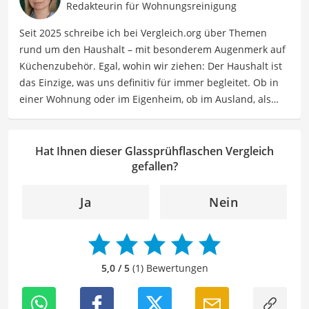
Wohnungsreinigung, Haushaltszubehör, Vorrat und
Redakteurin für Wohnungsreinigung
Aufbewahrung, Textilpflege, Wäsche und Bügeln. In ihrer
Seit 2025 schreibe ich bei Vergleich.org über Themen
Freizeit ordnet Sabine nicht nur ihren eigenen Haushalt,
rund um den Haushalt – mit besonderem Augenmerk auf
sondern liest auch sehr gern. Wenn sie auf einem Gebiet
Küchenzubehör. Egal, wohin wir ziehen: Der Haushalt ist
keine minimalistische Neigung hat, dann bei Büchern.
das Einzige, was uns definitiv für immer begleitet. Ob in
Der Glassprühflaschen-Vergleich ist aus unserer Sicht
einer Wohnung oder im Eigenheim, ob im Ausland, als
besonders empfehlenswert für
Single, in der WG oder mit Familie – ich habe viele Wohn-
Nachhaltigskeitsenthusiast*innen
.
und Lebensformen selbst erlebt. Genau aus dieser
Erfahrung heraus berichte ich über Produkte und
Hat Ihnen dieser Glassprühflaschen Vergleich
Lösungen, die den Alltag erleichtern und praktische
gefallen?
Helfer für Küche und Haushalt bieten.
Der Glassprühflaschen-Vergleich ist aus unserer Sicht
Ja
Nein
besonders empfehlenswert für
Nachhaltigskeitsenthusiast*innen
.
5,0 / 5
(1) Bewertungen