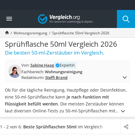
Die beliebtesten Vergleiche nach Kategorie
Vergleich
Haushalt
Wassersprudler
Wohnungsreinigung
Sprühflasche 50ml Vergleich 2026
Zentralstaubsauger
Brotbackautomat
Sprühflasche 50ml Vergleich 2026
Wischroboter
Die besten 50-ml-Zerstäuber im Vergleich.
Wäschespinne
Industriestaubsauger
Von:
Sabine Haag
Expertin
Spülmaschinentabs
Fachbereich:
Wohnungsreinigung
Akku-Staubsauger
Redakteurin:
Steffi Brand
Eierkocher
AEG-Waschmaschine
Ob für die tägliche Reinigung, Hautpflege oder Desinfektion,
Saug-Wisch-Roboter
eine 50-ml-Sprühflasche kann
je nach Funktion mit
Handstaubsauger
Flüssigkeit befüllt werden
. Die meisten Zerstäuber können
Milchaufschäumer
laut diversen Online-Tests zu 50-ml-Sprühflaschen mit
Kondenstrockner
einfachem
Spülmittel
gereinigt werden und sind daher auch
Reiskocher
wiederverwendbar.
Eine 50-ml-Sprühflasche, die mehrere
1 - 2 von 6:
Beste Sprühflaschen 50ml
im Vergleich
Heißwasserspender
Etiketten im Lieferumfang enthält, ist eine praktische Wahl.