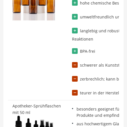
hohe chemische Beständ
umweltfreundlich und re
langlebig und robust ge
Reaktionen
BPA-frei
schwerer als Kunststoff
zerbrechlich; kann bei S
teurer in der Herstellun
Apotheker-Sprühflaschen
besonders geeignet für p
mit 50 ml
Produkte und empfindliche
aus hochwertigem Glas in