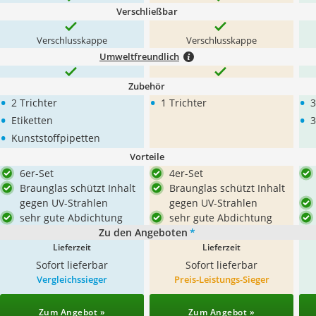
Verschließbar
Verschlusskappe
Verschlusskappe
Umweltfreundlich
Zubehör
•
•
•
2 Trichter
1 Trichter
3
•
•
Etiketten
3
•
Kunststoffpipetten
Vorteile
6er-Set
4er-Set
Braunglas schützt Inhalt
Braunglas schützt Inhalt
gegen UV-Strahlen
gegen UV-Strahlen
sehr gute Abdichtung
sehr gute Abdichtung
Zu den Angeboten
*
Lieferzeit
Lieferzeit
Sofort lieferbar
Sofort lieferbar
Vergleichssieger
Preis-Leistungs-Sieger
Zum Angebot »
Zum Angebot »