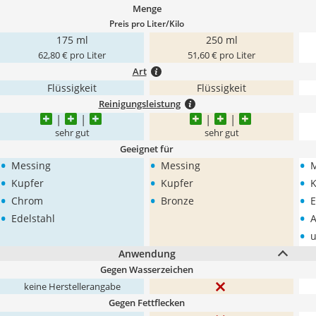
Menge
Preis pro Liter/Kilo
175 ml
250 ml
62,80 € pro Liter
51,60 € pro Liter
Art
Flüssigkeit
Flüssigkeit
Reinigungsleistung
sehr gut
sehr gut
Geeignet für
•
•
•
Messing
Messing
M
•
•
•
Kupfer
Kupfer
K
•
•
•
Chrom
Bronze
E
•
•
Edelstahl
•
Anwendung
Gegen Wasserzeichen
keine Herstellerangabe
Gegen Fettflecken