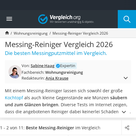
Die beliebtesten Vergleiche nach Kategorie
Vergleich
Haushalt
Wassersprudler
Wohnungsreinigung
Messing-Reiniger Vergleich 2026
Zentralstaubsauger
Brotbackautomat
Messing-Reiniger Vergleich 2026
Wischroboter
Die besten Messingputzmittel im Vergleich.
Wäschespinne
Industriestaubsauger
Von:
Sabine Haag
Expertin
Spülmaschinentabs
Fachbereich:
Wohnungsreinigung
Akku-Staubsauger
Redakteurin:
Anja Krause
Eierkocher
AEG-Waschmaschine
Mit einem Messing-Reiniger lassen sich sowohl der große
Saug-Wisch-Roboter
Kochtopf
als auch kleine Gegenstände wie Münzen
säubern
Handstaubsauger
und zum Glänzen bringen
. Diverse Tests im Internet zeigen,
Milchaufschäumer
dass die angebotenen Reiniger dabei keinerlei Schäden oder
Kondenstrockner
Kratzer auf dem empfindlichen Material hinterlassen.
Reiskocher
Verschmutzte und optisch unansehnliche Messing-
1 - 2 von 11:
Beste Messing-Reiniger
im Vergleich
Heißwasserspender
Gegenstände gehören damit der Vergangenheit an.
Wählen