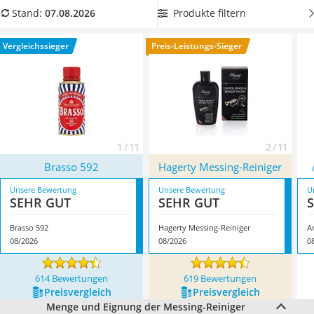
Tierhaarstaubsauger
Sie jetzt aus unserer Vergleichstabelle
einen Messing-
Produkte filtern
Stand:
07.08.2026
Ecovacs-Saugroboter
Reiniger in flüssiger Form
, um selbst unzugängliche Stellen
Nespresso-Maschine
optimal reinigen zu können. Überzeugt hat uns hier im
Vergleichssieger
Preis-Leistungs-Sieger
Messerschärfer
August 2026 besonders das Modell
Brasso 592
*
mit seinen
Service
Eigenschaften.
1 / 11
2 / 11
Brasso 592
Hagerty Messing-Reiniger
Unsere Bewertung
Unsere Bewertung
U
SEHR GUT
SEHR GUT
Brasso 592
Hagerty Messing-Reiniger
A
08/2026
08/2026
0
614 Bewertungen
619 Bewertungen
Preis­vergleich
Preis­vergleich
Menge und Eignung der Messing-Reiniger