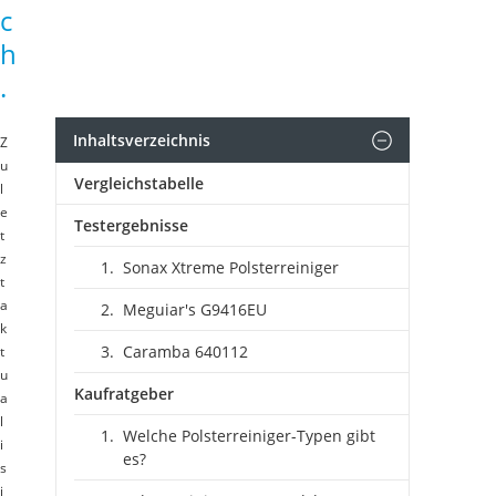
c
h
.
Inhaltsverzeichnis
Z
u
Vergleichstabelle
l
e
Testergebnisse
t
z
Sonax Xtreme Polsterreiniger
t
a
Meguiar's G9416EU
k
Caramba 640112
t
u
Kaufratgeber
a
l
Welche Polsterreiniger-Typen gibt
i
es?
s
i