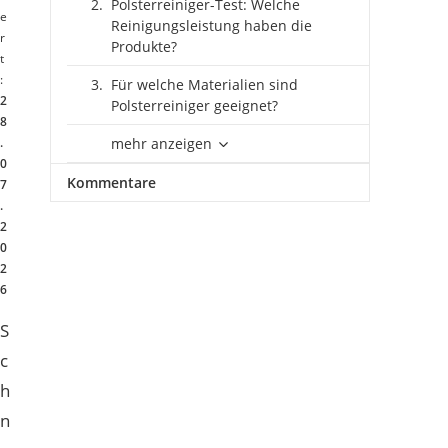
Polsterreiniger-Test: Welche
e
Reinigungsleistung haben die
r
Produkte?
t
:
Für welche Materialien sind
2
Polsterreiniger geeignet?
8
.
mehr anzeigen
0
Kommentare
7
.
2
0
2
6
S
c
h
n