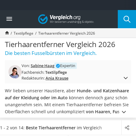
Die beliebtesten Vergleiche nach Kategorie
Vergleich
Haushalt
Wassersprudler
Textilpflege
Tierhaarentferner Vergleich 2026
Zentralstaubsauger
Brotbackautomat
Tierhaarentferner Vergleich 2026
Wischroboter
Die besten Fusselbürsten im Vergleich.
Wäschespinne
Industriestaubsauger
Von:
Sabine Haag
Expertin
Spülmaschinentabs
Fachbereich:
Textilpflege
Akku-Staubsauger
Redakteurin:
Anja Krause
Eierkocher
AEG-Waschmaschine
Wir lieben unserer Haustiere, aber
Hunde- und Katzenhaare
Saug-Wisch-Roboter
auf der Kleidung oder im Auto
können dennoch ganz schön
Handstaubsauger
unangenehm sein. Mit einem Tierhaarentferner befreien Sie
Milchaufschäumer
Oberflächen schnell und unkompliziert
von Haaren, Fusseln,
Kondenstrockner
Flusen und Krümeln.
Laut gängiger Tests im Internet sollte
Reiskocher
ein guter Tierhaarentferner möglichst einfach zu bedienen
1 - 2 von 14:
Beste Tierhaarentferner
im Vergleich
Heißwasserspender
sein und
über eine hohe Reinigungsleistung verfügen.