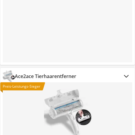
Ace2ace Tierhaarentferner
Preis-Leistungs-Sieger