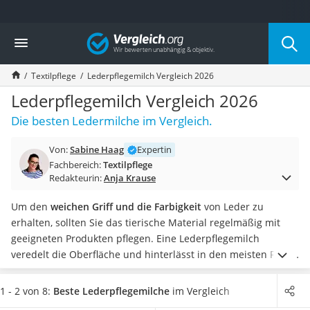
Die beliebtesten Vergleiche nach Kategorie
Vergleich
Haushalt
Wassersprudler
Textilpflege
Lederpflegemilch Vergleich 2026
Zentralstaubsauger
Brotbackautomat
Lederpflegemilch Vergleich 2026
Wischroboter
Die besten Ledermilche im Vergleich.
Wäschespinne
Industriestaubsauger
Von:
Sabine Haag
Expertin
Spülmaschinentabs
Fachbereich:
Textilpflege
Akku-Staubsauger
Redakteurin:
Anja Krause
Eierkocher
AEG-Waschmaschine
Um den
weichen Griff und die Farbigkeit
von Leder zu
Saug-Wisch-Roboter
erhalten, sollten Sie das tierische Material regelmäßig mit
Handstaubsauger
geeigneten Produkten pflegen. Eine Lederpflegemilch
Milchaufschäumer
veredelt die Oberfläche und hinterlässt in den meisten Fällen
Kondenstrockner
einen
seidig matten Glanz.
Gängige Lederpflegemilche-Tests
Reiskocher
im Internet fokussieren sich auf Produkte, die eine
besonders
1 - 2 von 8:
Beste Lederpflegemilche
im Vergleich
Heißwasserspender
gute Pflegewirkung
aufweisen und dem Material ein hohes