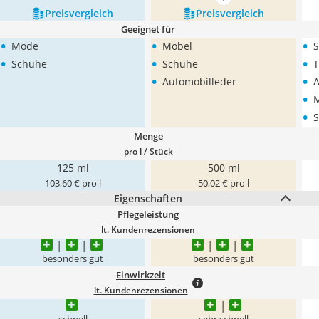
mehr anzeigen
Preis­vergleich
Preis­vergleich
Geeignet für
•
•
•
Mode
Möbel
•
•
•
Schuhe
Schuhe
T
•
•
Automobilleder
A
•
•
S
Menge
pro l / Stück
125 ml
500 ml
103,60 € pro l
50,02 € pro l
Eigenschaften
Pflegeleistung
lt. Kundenrezensionen
besonders gut
besonders gut
Einwirkzeit
lt. Kundenrezensionen