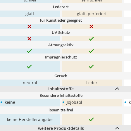
schnell
sehr schnell
Lederart
glatt
glatt, perforiert
für Kunstleder geeignet
UV-Schutz
Atmungsaktiv
Imprägnierschutz
Geruch
neutral
Leder
Inhaltsstoffe
Besondere Inhaltsstoffe
•
•
•
keine
Jojobaöl
k
lösemittelfrei
keine Herstellerangabe
weitere Produktdetails