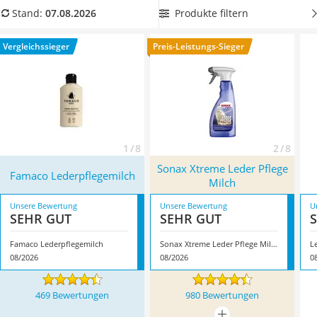
Tierhaarstaubsauger
Maß an Geschmeidigkeit verleihen. Finden Sie in unserer
Produkte filtern
Stand:
07.08.2026
Ecovacs-Saugroboter
Vergleichstabelle eine Ledermilch, die mit einer
sehr kurzen
Nespresso-Maschine
Einwirkzeit
überzeugt. Überzeugt hat uns hier im August
Vergleichssieger
Preis-Leistungs-Sieger
Messerschärfer
2026 besonders das Modell
Famaco Lederpflegemilch
*
mit
Service
seinen Eigenschaften.
1 / 8
2 / 8
Sonax Xtreme Leder Pflege
Famaco Lederpflegemilch
Milch
Unsere Bewertung
Unsere Bewertung
U
SEHR GUT
SEHR GUT
Famaco Lederpflegemilch
Sonax Xtreme Leder Pflege Milch
L
08/2026
08/2026
0
469 Bewertungen
980 Bewertungen