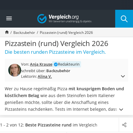
Die beliebtesten Vergleiche nach Kategorie
Vergleich
Haushalt
Wassersprudler
Backzubehör
Pizzastein (rund) Vergleich 2026
Zentralstaubsauger
Brotbackautomat
Pizzastein (rund) Vergleich 2026
Wischroboter
Die besten runden Pizzasteine im Vergleich.
Wäschespinne
Industriestaubsauger
Von:
Anja Krause
Redakteurin
Spülmaschinentabs
schreibt über:
Backzubehör
Akku-Staubsauger
Lektorin:
Alina V.
Eierkocher
AEG-Waschmaschine
Wer zu Hause regelmäßig Pizza
mit knusprigem Boden und
Saug-Wisch-Roboter
köstlichem Belag
wie aus dem Steinofen beim Italiener
Handstaubsauger
genießen möchte, sollte über die Anschaffung eines
Milchaufschäumer
Pizzasteins nachdenken. Tests im Internet belegen, dass das
Kondenstrockner
Backergebnis mit einem Pizzastein deutlich bessere
Reiskocher
Zubereitungserfolge erzielt als mit einem herkömmlichen
1 - 2 von 12:
Beste Pizzasteine rund
im Vergleich
Heißwasserspender
Backblech.
Da die Fläche runder Pizzasteine nur so groß ist