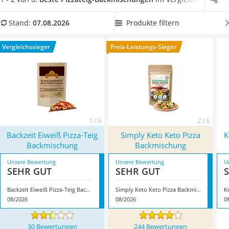
MCT-Öl
beim Kauf zu beachten sind.
Wählen Sie jetzt eine Pizza-
Trüffelöl
Backmischung aus unserer Vergleichstabelle, damit die
Produkte filtern
Stand:
07.08.2026
Erythrit
kulinarische Reise beginnen kann.
Überzeugt hat uns hier im
Müsli ohne Zuckerzusatz
August 2026 besonders das Modell
Backzeit Eiweiß Pizza-Teig
Vergleichssieger
Preis-Leistungs-Sieger
Service
Backmischung
*
mit seinen Eigenschaften.
1 / 6
2 / 6
Backzeit Eiweiß Pizza-Teig
‎Simply Keto Keto Pizza
K
Backmischung
Backmischung
Unsere Bewertung
Unsere Bewertung
U
SEHR GUT
SEHR GUT
Backzeit Eiweiß Pizza-Teig Backmischung
‎Simply Keto Keto Pizza Backmischung
08/2026
08/2026
0
30 Bewertungen
244 Bewertungen