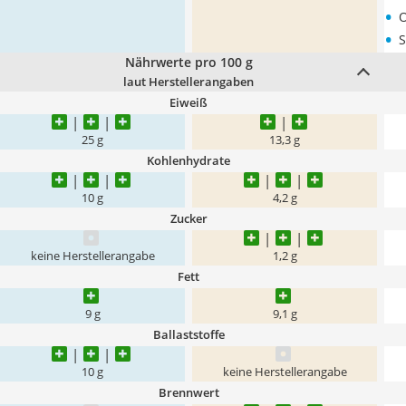
•
O
•
S
Nährwerte pro 100 g
laut Herstellerangaben
Eiweiß
25 g
13,3 g
Kohlenhydrate
10 g
4,2 g
Zucker
keine Herstellerangabe
1,2 g
Fett
9 g
9,1 g
Ballaststoffe
10 g
keine Herstellerangabe
Brennwert