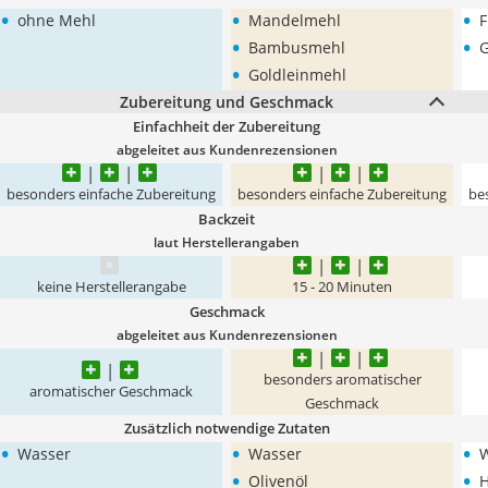
•
•
•
ohne Mehl
Mandelmehl
F
•
•
Bambusmehl
G
•
Goldleinmehl
Zubereitung und Geschmack
Einfachheit der Zubereitung
abgeleitet aus Kundenrezensionen
besonders einfache Zubereitung
besonders einfache Zubereitung
be
Backzeit
laut Herstellerangaben
keine Herstellerangabe
15 - 20 Minuten
Geschmack
abgeleitet aus Kundenrezensionen
besonders aromatischer
aromatischer Geschmack
Geschmack
Zusätzlich notwendige Zutaten
•
•
•
Wasser
Wasser
•
•
Olivenöl
H