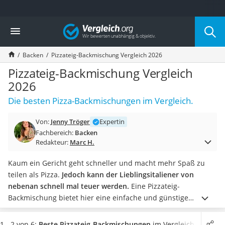
Die beliebtesten Vergleiche nach Kategorie
Vergleich
Lebensmittel
Schwarzkümmelöl
Backen
Pizzateig-Backmischung Vergleich 2026
Knäckebrot
Schwarzkümmelöl-Kapseln
Pizzateig-Backmischung Vergleich
Manukahonig
2026
Eiklar
Die besten Pizza-Backmischungen im Vergleich.
Astronautenkost
Balsamico-Essig
Von:
Jenny Tröger
Expertin
Schwarzkümmelöl bio
Fachbereich:
Backen
Sardinen
Redakteur:
Marc H.
Honig
Gemüsebrühe
Kaum ein Gericht geht schneller und macht mehr Spaß zu
Eiskaffee-Pulver
teilen als Pizza.
Jedoch kann der Lieblingsitaliener von
Irischer Whiskey
nebenan schnell mal teuer werden.
Eine Pizzateig-
Grapefruitkernextrakt
Backmischung bietet hier eine einfache und günstige
Matcha-Set
Abwechslung – auch ohne
Pizzaofen
.
Damit Ihr persönlicher
Sojasauce
Test zu Hause ein Erfolg wird, zeigen wir Ihnen, welche Dinge
1 - 2 von 6:
Beste Pizzateig-Backmischungen
im Vergleich