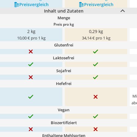
Preis­vergleich
Preis­vergleich
Inhalt und Zutaten
Menge
Preis pro kg
2 kg
0,29 kg
10,00 € pro 1 kg
34,14 € pro 1 kg
Glutenfrei
Laktosefrei
Sojafrei
Hefefrei
Mi
ab
Vegan
Biozertifiziert
Enthaltene Mehlsorten