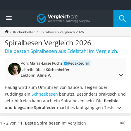
Die beliebtesten Vergleiche nach Kategorie
Vergleich
Haushalt
Wassersprudler
Küchenhelfer
Spiralbesen Vergleich 2026
Zentralstaubsauger
Brotbackautomat
Spiralbesen Vergleich 2026
Wischroboter
Die besten Spiralbesen aus Edelstahl im Vergleich.
Wäschespinne
Industriestaubsauger
Von:
Maria-Luise Fuchs
Redakteurin
Spülmaschinentabs
schreibt über:
Küchenhelfer
Akku-Staubsauger
Lektorin:
Alina V.
Eierkocher
AEG-Waschmaschine
Häufig wird zum Umrühren von Saucen, Teigen oder
Saug-Wisch-Roboter
Puddings ein
Schneebesen
benutzt. Besonders praktisch und
Handstaubsauger
sehr hilfreich kann auch ein Spiralbesen sein. Die
flexible
Milchaufschäumer
und biegsame Spiralfeder
macht es laut gängigen Tests im
Kondenstrockner
Internet möglich, auch in die Ecken und Kanten von Töpfen
Reiskocher
und Pfannen zu gelangen. So können verschiedene Zutaten
1 - 2 von 11:
Beste Spiralbesen
im Vergleich
Heißwasserspender
optimal miteinander vermischt werden.
In unserer