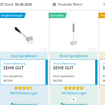
Tierhaarstaubsauger
Vergleichstabelle finden Sie
rostfreie Spiralbesen
, die eine
Produkte filtern
Stand:
05.08.2026
Ecovacs-Saugroboter
lange Nutzungsdauer haben. Überzeugt hat uns hier im
Nespresso-Maschine
August 2026 besonders das Modell
Oxo Spiralbesen
*
mit
Vergleichssieger
Bestseller
Pre
Messerschärfer
seinen Eigenschaften.
Service
1 / 11
2 / 11
Oxo Spiralbesen
Rösle Spiralbesen
Unsere Bewertung
Unsere Bewertung
U
SEHR GUT
SEHR GUT
Oxo Spiralbesen
Rösle Spiralbesen
K
08/2026
08/2026
0
36976 Bewertungen
1467 Bewertungen
mehr anzeigen
Preis­vergleich
Preis­vergleich