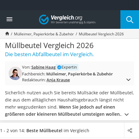
Die beliebtesten Vergleiche nach Kategorie
Vergleich
Haushalt
Wassersprudler
Mülleimer, Papierkörbe & Zubehör
Müllbeutel Vergleich 2026
Zentralstaubsauger
Brotbackautomat
Müllbeutel Vergleich 2026
Wischroboter
Die besten Abfallbeutel im Vergleich.
Wäschespinne
Industriestaubsauger
Von:
Sabine Haag
Expertin
Spülmaschinentabs
Fachbereich:
Mülleimer, Papierkörbe & Zubehör
Akku-Staubsauger
Redakteurin:
Anja Krause
Eierkocher
AEG-Waschmaschine
Sicherlich nutzen auch Sie bereits Müllsäcke oder Müllbeutel,
Saug-Wisch-Roboter
die aus dem alltäglichen Haushaltsgebrauch längst nicht
Handstaubsauger
mehr wegzudenken sind.
Wenn Sie jedoch auf einen
Milchaufschäumer
größeren oder kleineren Müllbeutel umsteigen wollen
,
Kondenstrockner
sollten Sie sich die Produkte aus unserer Vergleichstabelle
Reiskocher
ansehen.
Neben den Müllbeuteln aus recycelbaren
1 - 2 von 14:
Beste Müllbeutel
im Vergleich
Heißwasserspender
Materialien finden Sie auch Produkte vor, die ein besonders