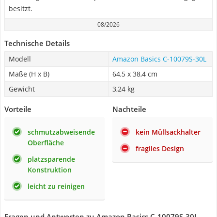
besitzt.
08/2026
Technische Details
Modell
Amazon Basics C-10079S-30L
Maße (H x B)
64,5 x 38,4 cm
Gewicht
‎3,24 kg
Vorteile
Nachteile
schmutzabweisende
kein Müllsackhalter
Oberfläche
fragiles Design
platzsparende
Konstruktion
leicht zu reinigen
Fragen und Antworten zu Amazon Basics C-10079S-30L