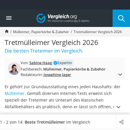
Die beliebtesten Vergleiche nach Kategorie
Vergleich
Haushalt
Wassersprudler
Mülleimer, Papierkörbe & Zubehör
Tretmülleimer Vergleich 2026
Zentralstaubsauger
Brotbackautomat
Tretmülleimer Vergleich 2026
Wischroboter
Die besten Treteimer im Vergleich.
Wäschespinne
Industriestaubsauger
Von:
Sabine Haag
Expertin
Spülmaschinentabs
Fachbereich:
Mülleimer, Papierkörbe & Zubehör
Akku-Staubsauger
Redakteurin:
Josephine Jäger
Eierkocher
AEG-Waschmaschine
Er gehört zur Grundausstattung eines jeden Haushalts: der
Saug-Wisch-Roboter
Mülleimer
. Gemäß diversen Internet-Tests erweist sich
Handstaubsauger
speziell der Treteimer als Unterart des klassischen
Milchaufschäumer
Abfallbehälters als praktisch, denn er lässt sich öffnen,
ohne
Kondenstrockner
dass Sie hierfür Ihre Hände einsetzen müssen
.
Wenn Sie
Reiskocher
Wert auf eine ökologische Haushaltsführung legen, sollten Sie
1 - 2 von 14:
Beste Tretmülleimer
im Vergleich
Heißwasserspender
sich für eine bessere Mülltrennung Tretmülleimer
mit