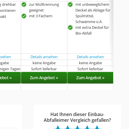
ig drehbar
zur Mülltrennung
mit unbeweglichem
pul
geeignet
Deckel als Ablage für
montieren
prak
mit 3 Fächern
Spülmittel,
pakt
pla
Schwämme o.Ä.
mit extra Deckel für
Bio-Abfall
ansehen
Details ansehen
Details ansehen
Det
ngabe
keine Angabe
keine Angabe
k
enigen Tagen
Sofort lieferbar
Sofort lieferbar
Sof
ebot »
Zum Angebot »
Zum Angebot »
Zu
Hat Ihnen dieser Einbau-
Abfalleimer Vergleich gefallen?