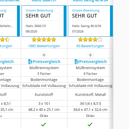
Abfalleimer
Hailo 3666131
Hailo Swing 40.4/34
Wes
tung
Unsere Bewertung
Unsere Bewertung
Unsere
UT
SEHR GUT
SEHR GUT
SEH
Hailo Einbau-Abfalleimer
Hailo 3666131
Hailo Swing 40.4/34
Wesco 
08/2026
07/2026
07/202
rtungen
1885 Bewertungen
69 Bewertungen
473
ehr anzeigen
mehr anzeigen
mehr anzeigen
ergleich
Preis­vergleich
Preis­vergleich
P
nsystem
Mülltrennsystem
Mülltrennsystem
Mono-
her
3 Fächer
4 Fächer
ntage
Bodenmontage
Bodenmontage
Montage
 Vollauszug
Schublade mit Vollauszug
Schublade mit Vollauszug
Schubla
Meta
toff
Kunststoff
Kunststoff, Metall
 x 8,5 l
3 x 10 l
34 l (4 x 8,5 l)
x 35,1 cm
48.2 x 40 x 25.1 cm
34,6 x 47,1 x 32,6 cm
48
u
Grau
Grau