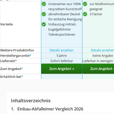
Inneneimer aus 100%
zur Mülltrennu
recyceltem Kunststoff
geeignet
abnehmbarer Deckel
3 Fächer
für einfache Reinigung
Vollauszug mittels
Vorteile
kugelgeführter
Teleskopschienen
Weitere Produktinfos
Details ansehen
Details ansehe
Herstellergarantie
*
5 Jahre
keine Angabe
Lieferzeit
*
Sofort lieferbar
Lieferbar in wenigen
Zum Angebot »
Zum Angebot 
Zum Angebot
*
Erhältlich bei
*
Inhaltsverzeichnis
Einbau-Abfalleimer Vergleich 2026