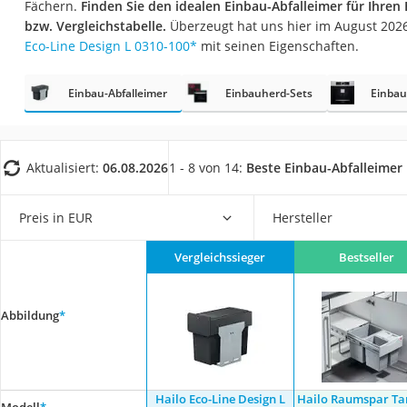
Fächern.
Finden Sie den idealen Einbau-Abfalleimer für Ihren 
Saug-Wisch-Robot
bzw. Vergleichstabelle.
Überzeugt hat uns hier im August 202
Handstaubsauger
Eco-Line Design L 0310-100
*
mit seinen Eigenschaften.
Milchaufschäumer
Einbau-Abfalleimer
Einbauherd-Sets
Einbau
Kondenstrockner
Reiskocher
Heißwasserspend
Aktualisiert:
06.08.2026
1 - 8 von 14:
Beste Einbau-Abfalleimer
Tierhaarstaubsau
Ecovacs-Saugrobo
Preis in EUR
Hersteller
Nespresso-Maschi
Vergleichssieger
Bestseller
Messerschärfer
Service
Abbildung
*
Hailo Eco-Line Design L
Hailo Raumspar T