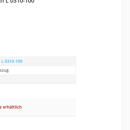
gn L 0310-100
n L 0310-100
uszug
z erhältlich