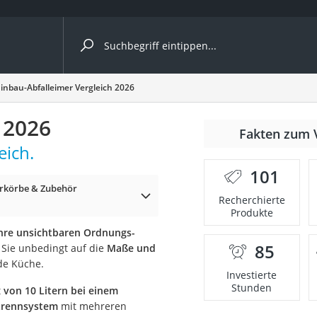
ergleiche nach Kategorie
inbau-Abfalleimer Vergleich 2026
 2026
r
Fakten zum 
eich.
101
erkörbe & Zubehör
Recherchierte
Produkte
ger
Ihre unsichtbaren Ordnungs-
s
85
 Sie unbedingt auf die
Maße und
de Küche.
Investierte
Stunden
t
von 10 Litern bei einem
ne
ltrennsystem
mit mehreren