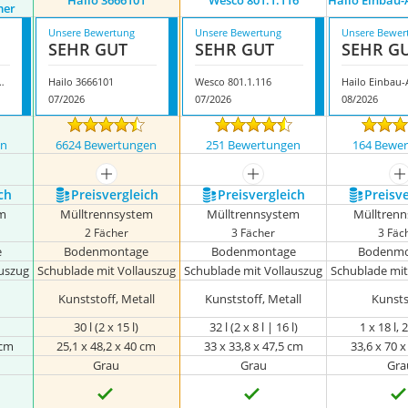
Hailo 3666101
Wesco 801.1.116
Hailo Einbau-
mer
Unsere Bewertung
Unsere Bewertung
Unsere Bewer
SEHR GUT
SEHR GUT
SEHR G
em Küchen-Abfalleimer
Hailo 3666101
Wesco 801.1.116
07/2026
07/2026
08/2026
en
6624 Bewertungen
251 Bewertungen
164 Bewe
nzeigen
mehr anzeigen
mehr anzeigen
m
ch
Preis­vergleich
Preis­vergleich
Preis­v
m
Mülltrennsystem
Mülltrennsystem
Mülltren
2 Fächer
3 Fächer
3 Fäc
e
Bodenmontage
Bodenmontage
Bodenmo
uszug
Schublade mit Vollauszug
Schublade mit Vollauszug
Schublade mit
Kunststoff, Metall
Kunststoff, Metall
Kunsts
l
30 l (2 x 15 l)
32 l (2 x 8 l | 16 l)
1 x 18 l, 2
 cm
25,1 x 48,2 x 40 cm
33 x 33,8 x 47,5 cm
33,6 x 70 
Grau
Grau
Gra