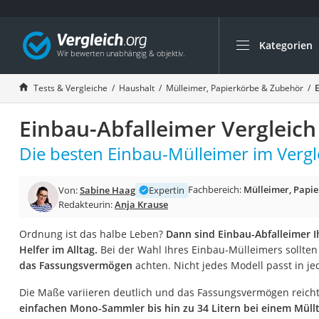
Kategorien
Die beliebtesten V
Haushalt
Tests & Vergleiche
Haushalt
Mülleimer, Papierkörbe & Zubehör
E
Wassersprudler
Einbau-Abfalleimer Vergleich
Zentralstaubsauge
Brotbackautomat
Die besten Einbau-Mülleimer im Vergl
Wischroboter
Fachbereich:
Mülleimer, Papi
Von:
Sabine Haag
Expertin
Wäschespinne
Redakteurin:
Anja Krause
Industriestaubsau
Ordnung ist das halbe Leben?
Dann sind Einbau-Abfalleimer 
Spülmaschinentab
Helfer im Alltag.
Bei der Wahl Ihres Einbau-Mülleimers sollten
Akku-Staubsauger
das Fassungsvermögen
achten. Nicht jedes Modell passt in je
Eierkocher
Die Maße variieren deutlich und das Fassungsvermögen reich
AEG-Waschmaschi
einfachen Mono-Sammler bis hin zu 34 Litern bei einem Mül