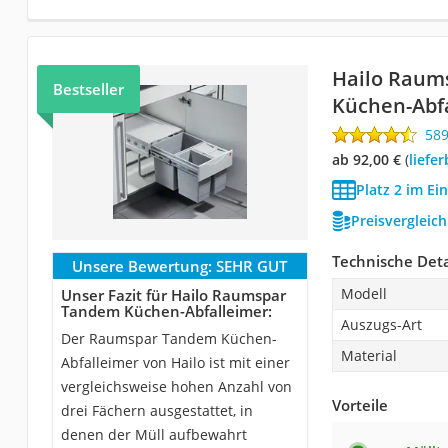
Hailo Raum
Bestseller
Küchen-Abf
58
ab 92,00 €
(
Liefe
Platz 2 im Ei
Preisvergleic
Technische Deta
Unsere Bewertung:
SEHR GUT
Modell
Unser Fazit für Hailo Raumspar
Tandem Küchen-Abfalleimer:
Auszugs-Art
Der Raumspar Tandem Küchen-
Material
Abfalleimer von Hailo ist mit einer
vergleichsweise hohen Anzahl von
Vorteile
drei Fächern ausgestattet, in
denen der Müll aufbewahrt