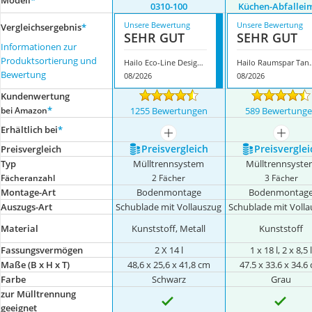
Modell
*
0310-100
Küchen-Abfallei
Unsere Bewertung
Unsere Bewertung
Vergleichsergebnis
*
SEHR GUT
SEHR GUT
Informationen zur
Produktsortierung und
Hailo Eco-Line Design L 0310-100
Hailo Raumspar Tand
Bewertung
08/2026
08/2026
Kundenwertung
*
bei Amazon
1255 Bewertungen
589 Bewertung
Erhältlich bei
*
mehr anzeigen
mehr a
Preis­vergleich
Preis­verglei
Preis­vergleich
Typ
Mülltrennsystem
Mülltrennsyste
Fächeranzahl
2 Fächer
3 Fächer
Montage-Art
Bodenmontage
Bodenmontag
Auszugs-Art
Schublade mit Vollauszug
Schublade mit Volla
Material
Kunststoff, Metall
Kunststoff
Fassungsvermögen
2 X 14 l
1 x 18 l, 2 x 8,5 
Maße (B x H x T)
‎48,6 x 25,6 x 41,8 cm
47.5 x 33.6 x 34.6
Farbe
Schwarz
Grau
zur Mülltrennung
geeignet