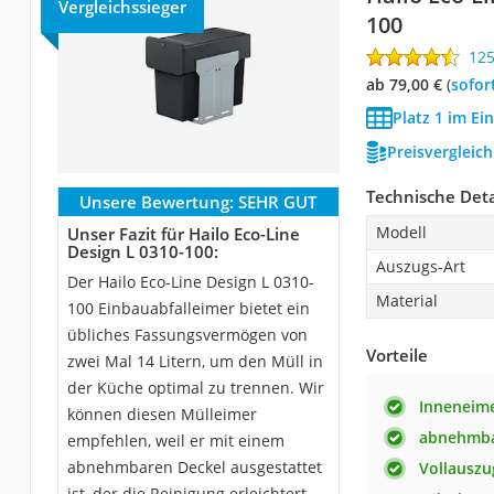
Vergleichssieger
100
12
ab 79,00 €
(
Sofor
Platz 1 im Ei
Preisvergleic
Technische Deta
Unsere Bewertung:
SEHR GUT
Modell
Unser Fazit für Hailo Eco-Line
Design L 0310-100:
Auszugs-Art
Der Hailo Eco-Line Design L 0310-
Material
100 Einbauabfalleimer bietet ein
übliches Fassungsvermögen von
Vorteile
zwei Mal 14 Litern, um den Müll in
der Küche optimal zu trennen. Wir
Inneneime
können diesen Mülleimer
abnehmbar
empfehlen, weil er mit einem
abnehmbaren Deckel ausgestattet
Vollauszu
ist, der die Reinigung erleichtert.