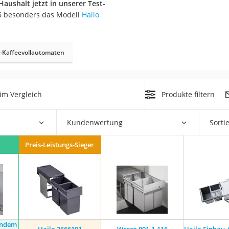
Haushalt jetzt in unserer Test-
er
6 besonders das Modell
Hailo
-Kaffeevollautomaten
er
im Vergleich
Produkte filtern
ger
ter
Kundenwertung
Sorti
ne
Preis-Leistungs-Sieger
andem