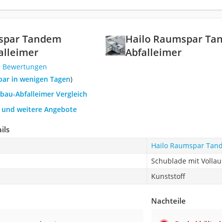
spar Tandem
Hailo Raumspar Ta
alleimer
Abfalleimer
9 Bewertungen
rbar in wenigen Tagen
)
nbau-Abfalleimer Vergleich
h und weitere Angebote
ils
Hailo Raumspar Tan
Schublade mit Volla
Kunststoff
Nachteile