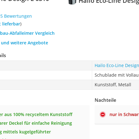
Hailo Eco-Line Desi
55 Bewertungen
t lieferbar
)
nbau-Abfalleimer Vergleich
h und weitere Angebote
ils
Hailo Eco-Line Desig
Schublade mit Volla
Kunststoff, Metall
Nachteile
r aus 100% recyceltem Kunststoff
nur in Schwar
er Deckel für einfache Reinigung
g mittels kugelgeführter