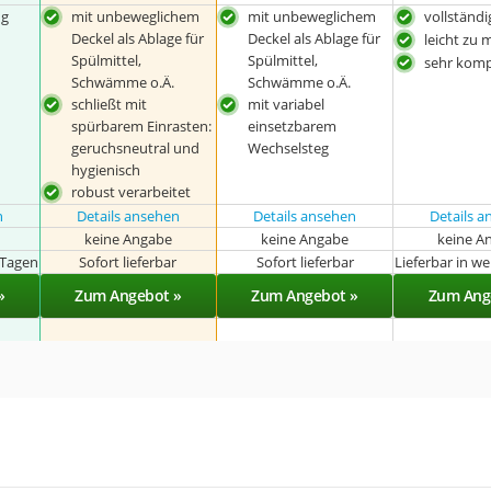
ng
mit unbeweglichem
mit unbeweglichem
vollständ
Deckel als Ablage für
Deckel als Ablage für
leicht zu 
Spülmittel,
Spülmittel,
sehr kom
Schwämme o.Ä.
Schwämme o.Ä.
schließt mit
mit variabel
spürbarem Einrasten:
einsetzbarem
geruchsneutral und
Wechselsteg
hygienisch
robust verarbeitet
n
Details ansehen
Details ansehen
Details 
keine Angabe
keine Angabe
keine A
 Tagen
Sofort lieferbar
Sofort lieferbar
Lieferbar in w
»
Zum Angebot »
Zum Angebot »
Zum Ang