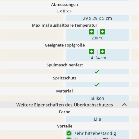
Abmessungen
L x B x H
29 x 29 x 5 cm
Maximal aushaltbare Temperatur
230 °C
Geeignete Topfgröße
14–24 cm
Spülmaschinenfest
Spritzschutz
Material
Silikon
Weitere Eigenschaften des Überkochschutzes
Farbe
Lila
Vorteile
sehr hitzebeständig