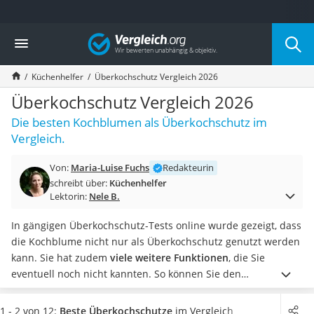
Die beliebtesten Vergleiche nach Kategorie
Vergleich
Haushalt
Wassersprudler
Küchenhelfer
Überkochschutz Vergleich 2026
Zentralstaubsauger
Brotbackautomat
Überkochschutz Vergleich 2026
Wischroboter
Die besten Kochblumen als Überkochschutz im
Wäschespinne
Vergleich.
Industriestaubsauger
Spülmaschinentabs
Von:
Maria-Luise Fuchs
Redakteurin
Akku-Staubsauger
schreibt über:
Küchenhelfer
Eierkocher
Lektorin:
Nele B.
AEG-Waschmaschine
Saug-Wisch-Roboter
In gängigen Überkochschutz-Tests online wurde gezeigt, dass
Handstaubsauger
die Kochblume nicht nur als Überkochschutz genutzt werden
Milchaufschäumer
kann. Sie hat zudem
viele weitere Funktionen
, die Sie
Kondenstrockner
eventuell noch nicht kannten. So können Sie den
Reiskocher
Überkochschutz wie einen
Topflappen
als Untersetzer
Heißwasserspender
verwenden. Ebenfalls lässt sich das Produkt als Spritzschutz
1 - 2 von 12:
Beste Überkochschutze
im Vergleich