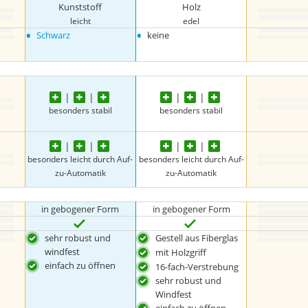
Kunststoff
Holz
leicht
edel
•
•
Schwarz
keine
besonders stabil
besonders stabil
besonders leicht durch Auf-
besonders leicht durch Auf-
zu-Automatik
zu-Automatik
in gebogener Form
in gebogener Form
sehr robust und
Gestell aus Fiberglas
windfest
mit Holzgriff
einfach zu öffnen
16-fach-Verstrebung
sehr robust und
Windfest