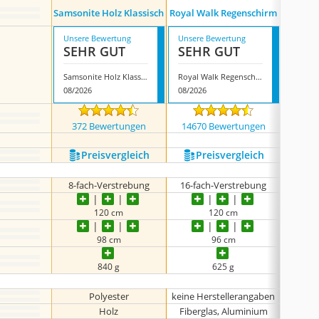
VON
Samsonite Holz Klassisch
Royal Walk Regenschirm
Stoc
Unsere Bewertung
Unsere Bewertung
Unsere
SEHR GUT
SEHR GUT
SEH
Samsonite Holz Klassisch
Royal Walk Regenschirm
08/2026
08/2026
08/202
372 Bewertungen
14670 Bewertungen
492
Preis­vergleich
Preis­vergleich
P
8-fach-Verstrebung
16-fach-Verstrebung
16-fa
120 cm
120 cm
98 cm
96 cm
840 g
625 g
Polyester
keine Herstellerangaben
Holz
Fiberglas, Aluminium