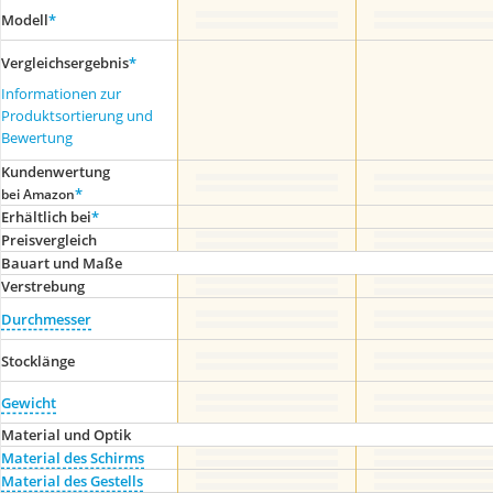
Modell
*
Vergleichsergebnis
*
Informationen zur
Produktsortierung und
Bewertung
Kundenwertung
*
bei Amazon
Erhältlich bei
*
Preis­vergleich
Bauart und Maße
Verstrebung
Durchmesser
Stocklänge
Gewicht
Material und Optik
Material des Schirms
Material des Gestells