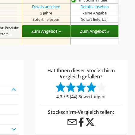
mit Schirmhülle
Details ansehen
Details ansehen
Det
2 Jahre
keine Angabe
k
Sofort lieferbar
Sofort lieferbar
Sof
ght-Produkt
Zum Angebot »
Zum Angebot »
Zu
telt...
Hat Ihnen dieser Stockschirm
Vergleich gefallen?
4,3 / 5
(44) Bewertungen
Stockschirm-Vergleich teilen: