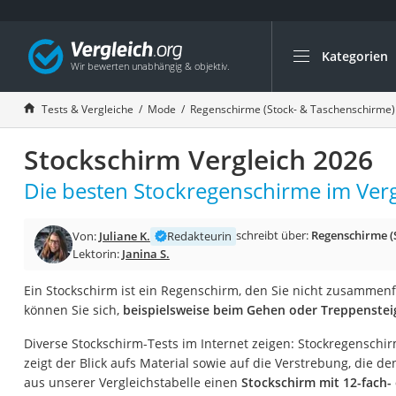
Kategorien
Die beliebtesten V
Mode
Tests & Vergleiche
Mode
Regenschirme (Stock- & Taschenschirme)
Boxershorts
Stockschirm Vergleich 2026
Cellulite-Leggings
Herrensocken
Die besten Stockregenschirme im Verg
Polarisierte Sonne
schreibt über:
Regenschirme (
Von:
Juliane K.
Redakteurin
Hausschuhe Herr
Lektorin:
Janina S.
Radunterhose Da
Ein Stockschirm ist ein Regenschirm, den Sie nicht zusammenf
Suunto-Uhr
können Sie sich,
beispielsweise beim Gehen oder Treppenstei
Überzieh-Sonnenbr
Diverse Stockschirm-Tests im Internet zeigen: Stockregenschir
RFID-Blocker
zeigt der Blick aufs Material sowie auf die Verstrebung, die d
Sneaker Herren
aus unserer Vergleichstabelle einen
Stockschirm mit 12-fach-