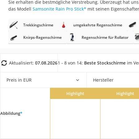
Sie erhalten die bestmögliche Verstrebung. Überzeugt hat un
Geldbörse Herren
das Modell
Samsonite Rain Pro Stick
*
mit seinen Eigenschafte
Knirps-Regenschi
Periodenunterwäs
Trekkingschirme
umgekehrte Regenschirme
RFID-Schutzkarte
Knirps-Regenschirme
Regenschirme für Rollator
Motorradbrillen
Lederhose
Aktualisiert:
07.08.2026
1 - 8 von 14:
Beste Stockschirme
im Ve
Ausweishülle
Bademantel Herre
Preis in EUR
Hersteller
Beheizbare Hands
Gesundheitsschu
Highlight
Highlight
Service
Abbildung
*