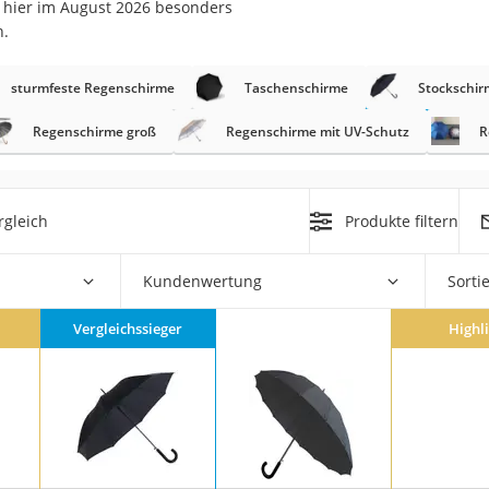
s hier im August 2026 besonders
n.
rm
che
sturmfeste Regenschirme
Taschenschirme
Stockschir
Regenschirme groß
Regenschirme mit UV-Schutz
R
rgleich
Produkte filtern
n
Kundenwertung
Sorti
chuhe
he
Vergleichssieger
Highl