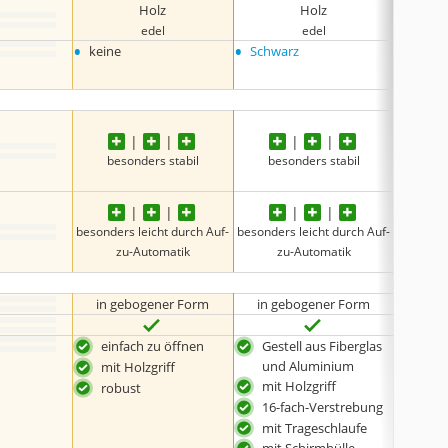
Holz
Holz
edel
edel
•
•
•
keine
Schwarz
Grau
•
Borde
besonders stabil
besonders stabil
bes
besonders leicht durch Auf-
besonders leicht durch Auf-
besonder
zu-Automatik
zu-Automatik
z
in gebogener Form
in gebogener Form
in g
einfach zu öffnen
Gestell aus Fiberglas
Gest
und Aluminium
mit Holzgriff
in u
mit Holzgriff
Farb
robust
16-fach-Verstrebung
16-
mit Trageschlaufe