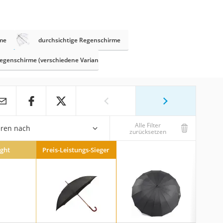
me
durchsichtige Regenschirme
egenschirme (verschiedene Varianten)
Alle Filter
eren nach
zurücksetzen
ight
Preis-Leistungs-Sieger