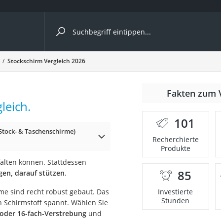
ergleiche nach Kategorie
Stockschirm Vergleich 2026
Fakten zum 
leich.
nbrille
101
Stock- & Taschenschirme)
en
Recherchierte
Produkte
men
alten können. Stattdessen
85
gen, darauf stützen
.
ille
me sind recht robust gebaut. Das
Investierte
Stunden
en Schirmstoff spannt. Wählen Sie
 oder 16-fach-Verstrebung
und