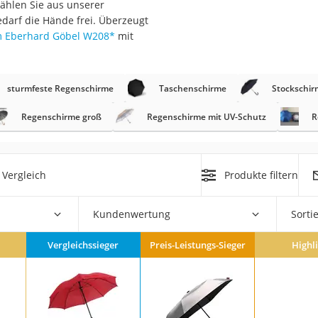
Wählen Sie aus unserer
edarf die Hände frei. Überzeugt
rm
m Eberhard Göbel W208
*
mit
che
sturmfeste Regenschirme
Taschenschirme
Stockschir
Regenschirme groß
Regenschirme mit UV-Schutz
R
n
Vergleich
Produkte filtern
chuhe
he
Kundenwertung
Sorti
Vergleichssieger
Preis-Leistungs-Sieger
Highl