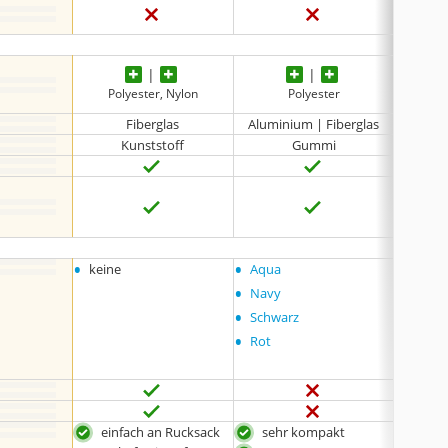
Polyester, Nylon
Polyester
Fiberglas
Aluminium | Fiberglas
Kunststoff
Gummi
EVA
•
•
•
keine
Aqua
keine
•
Navy
•
Schwarz
•
Rot
einfach an Rucksack
sehr kompakt
ger