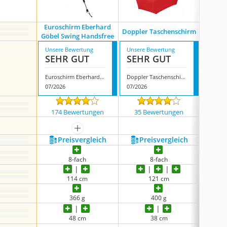
Euroschirm Eberhard
Euro
Doppler Taschenschirm
Göbel Swing Handsfree
Unsere Bewertung
Unsere Bewertung
Unsere
SEHR GUT
SEHR GUT
SEH
Euroschirm Eberhard Göbel Swing Handsfree
Doppler Taschenschirm
07/2026
07/2026
08/202
174 Bewertungen
35 Bewertungen
215
mehr anzeigen
Preis­vergleich
Preis­vergleich
P
8-fach
8-fach
114 cm
121 cm
366 g
400 g
48 cm
38 cm