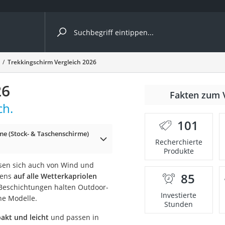
ergleiche nach Kategorie
Trekkingschirm Vergleich 2026
26
Fakten zum 
ch.
nbrille
101
e (Stock- & Taschenschirme)
en
Recherchierte
Produkte
men
ssen sich auch von Wind und
85
tens
auf alle Wetterkapriolen
ille
 Beschichtungen halten Outdoor-
Investierte
e Modelle.
Stunden
kt und leicht
und passen in