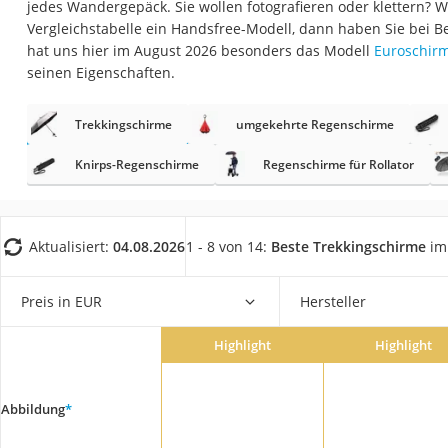
jedes Wandergepäck. Sie wollen fotografieren oder klettern? 
Geldbörse Herren
Vergleichstabelle ein Handsfree-Modell, dann haben Sie bei B
Knirps-Regenschi
hat uns hier im August 2026 besonders das Modell
Euroschir
seinen Eigenschaften.
Periodenunterwäs
RFID-Schutzkarte
Trekkingschirme
umgekehrte Regenschirme
Motorradbrillen
Knirps-Regenschirme
Regenschirme für Rollator
Lederhose
Ausweishülle
Bademantel Herre
Aktualisiert:
04.08.2026
1 - 8 von 14:
Beste Trekkingschirme
im 
Beheizbare Hands
Preis in EUR
Hersteller
Gesundheitsschu
Service
Highlight
Highlight
Abbildung
*