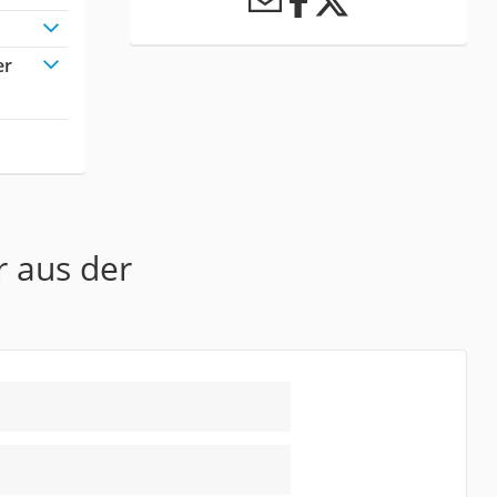
er
r aus der