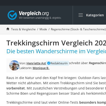
Kategorien
Die beliebtesten V
Mode
Tests & Vergleiche
Mode
Regenschirme (Stock- & Taschenschirme)
Boxershorts
Trekkingschirm Vergleich 20
Cellulite-Leggings
Herrensocken
Die besten Wanderschirme im Verglei
Polarisierte Sonne
schreibt über:
Regenschirm
Von:
Henriette Ast
Redakteurin
Hausschuhe Herr
Lektorin:
Monique B.
Radunterhose Da
Raus in die Natur und den Kopf frei kriegen: Outdoor-Fans la
Suunto-Uhr
Wetter nicht abhalten. Mit einem Trekkingschirm sind Sie bes
Überzieh-Sonnenbr
vorbereitet
. Mit zusätzlichen Verstrebungen und besonderer
Schirme Böen und Regengüssen besser Stand als herkömmlich
RFID-Blocker
Sneaker Herren
Trekkingschirme sind laut vieler Online-Tests
besonders kompa