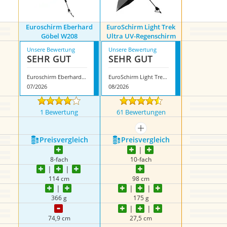
Euroschirm Eberhard
EuroSchirm Light Trek
Göbel W208
Ultra UV-Regenschirm
Unsere Bewertung
Unsere Bewertung
SEHR GUT
SEHR GUT
Euroschirm Eberhard Göbel W208
EuroSchirm Light Trek Ultra UV-Regenschirm
07/2026
08/2026
1 Bewertung
61 Bewertungen
mehr anzeigen
Preis­vergleich
Preis­vergleich
8-fach
10-fach
114 cm
98 cm
366 g
175 g
74,9 cm
27,5 cm