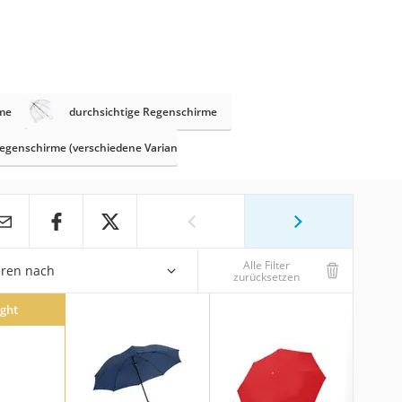
me
durchsichtige Regenschirme
egenschirme (verschiedene Varianten)
Alle Filter
eren nach
zurücksetzen
ight