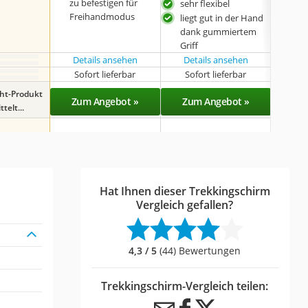
zu befestigen für
sehr flexibel
Sehr
Freihandmodus
bes
liegt gut in der Hand
in d
dank gummiertem
Grif
Griff
Details ansehen
Details ansehen
Det
Sofort lieferbar
Sofort lieferbar
Sof
ght-Produkt
Zum Angebot »
Zum Angebot »
Zu
telt...
Hat Ihnen dieser Trekkingschirm
Vergleich gefallen?
4,3 / 5
(44) Bewertungen
Trekkingschirm-Vergleich teilen: