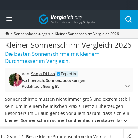
Die beliebtesten Vergleiche nach Kategorie
Vergleich
Baumarkt
Tresor feuerfest
Sonnenabdeckungen
Kleiner Sonnenschirm Vergleich 2026
Makita-Akku-Rasenmäher
Kappsäge
Kleiner Sonnenschirm Vergleich 2026
Smartes Türschloss
Die besten Sonnenschirme mit kleinem
Akku-Rasentrimmer
Durchmesser im Vergleich.
Feuchtigkeitsmessgerät
Split-Klimaanlage 2 Innengeräte
Von:
Sonja Di Leo
Expertin
Pelletofen
Fachbereich:
Sonnenabdeckungen
Bohrmaschine
Redakteur:
Georg B.
Tiefbrunnenpumpe
Fliesenschneider
Sonnenschirme müssen nicht immer groß und extrem stabil
Hochdruckreiniger
sein, um in einem heimischen Praxis-Test zu überzeugen.
Doppelschleifer
Besonders im Urlaub geht es vor allem darum, dass sich ein
Überwachungskamera
kleiner Sonnenschirm schnell und einfach verstauen
lässt.
Benzinrasenmäher mit Elektrostart
Wählen Sie jetzt einen Sonnenschirm aus unserem Vergleich,
Akku-Laubsauger
der
leicht und klappbar ist und sich eher für den Transport
1 - 2 von 12:
Beste kleine Sonnenschirme
im Vergleich