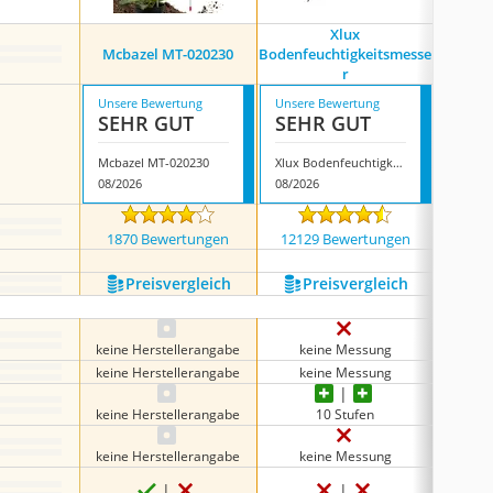
Xlux
Fli
Mcbazel MT-020230
Bodenfeuchtigkeitsmesse
Bo
r
Unsere Bewertung
Unsere Bewertung
Unsere
SEHR GUT
SEHR GUT
SEH
Mcbazel MT-020230
Xlux Bodenfeuchtigkeitsmesser
08/2026
08/2026
08/202
1870 Bewertungen
12129 Bewertungen
610
Preis­vergleich
Preis­vergleich
P
keine Herstellerangabe
keine Messung
keine Herstellerangabe
keine Messung
keine Herstellerangabe
10 Stufen
keine Herstellerangabe
keine Messung