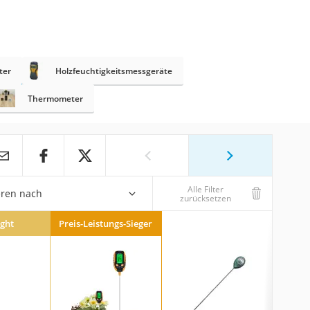
ter
Holzfeuchtigkeitsmessgeräte
Thermometer
Alle Filter
eren nach
zurücksetzen
ight
Preis-Leistungs-Sieger