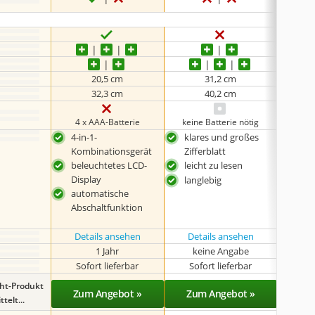
20,5 cm
31,2 cm
32,3 cm
40,2 cm
4 x AAA-Batterie
keine Batterie nötig
4 x
4-in-1-
klares und großes
bel
Kombinationsgerät
Zifferblatt
Disp
beleuchtetes LCD-
leicht zu lesen
aut
Display
Abs
langlebig
automatische
Batt
Abschaltfunktion
Lie
ent
Details ansehen
Details ansehen
Det
1 Jahr
keine Angabe
k
Sofort lieferbar
Sofort lieferbar
Sof
ght-Produkt
Zum Angebot »
Zum Angebot »
Zu
telt...