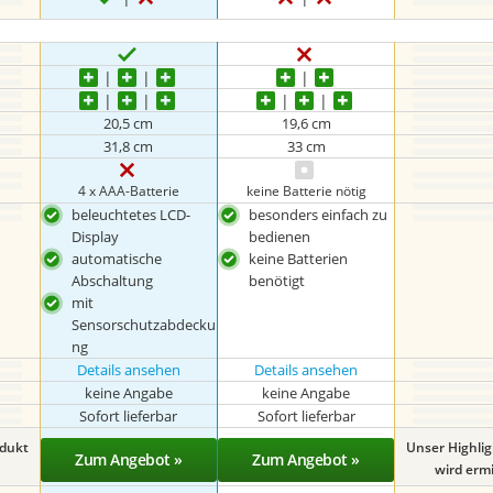
20,5 cm
19,6 cm
31,8 cm
33 cm
4 x AAA-Batterie
keine Batterie nötig
beleuchtetes LCD-
besonders einfach zu
Display
bedienen
automatische
keine Batterien
Abschaltung
benötigt
mit
Sensorschutzabdecku
ng
Details ansehen
Details ansehen
keine Angabe
keine Angabe
Sofort lieferbar
Sofort lieferbar
odukt
Unser Highli
Zum Angebot »
Zum Angebot »
wird ermit