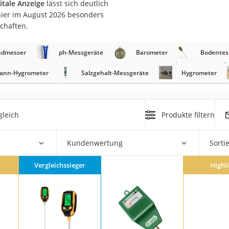
itale Anzeige
lässt sich deutlich
 hier im August 2026 besonders
r
chaften.
ndmesser
ph-Messgeräte
Barometer
Bodentes
mera
mit Elektrostart
ann-Hygrometer
Salzgehalt-Messgeräte
Hygrometer
gleich
Produkte filtern
en
Kundenwertung
Sorti
zer
Vergleichssieger
Highl