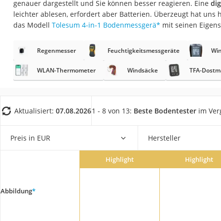
genauer dargestellt und Sie können besser reagieren. Eine
dig
Fliesenschneider
leichter ablesen, erfordert aber Batterien. Überzeugt hat uns
Hochdruckreinige
das Modell
Tolesum 4-in-1 Bodenmessgerä
*
mit seinen Eigens
Doppelschleifer
Regenmesser
Feuchtigkeitsmessgeräte
Wi
Überwachungska
Benzinrasenmäher 
WLAN-Thermometer
Windsäcke
TFA-Dostm
Akku-Laubsauger
Löschdecke
Aktualisiert:
07.08.2026
1 - 8 von 13:
Beste Bodentester
im Ver
Multimeter
Winterharte Palm
Preis in EUR
Hersteller
Gasdurchlauferhit
Highlight
Highlight
Service
Abbildung
*