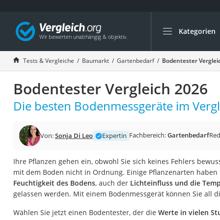
Kategorien
Die beliebtesten V
Baumarkt
Tests & Vergleiche
Baumarkt
Gartenbedarf
Bodentester Verglei
Tresor feuerfest
Bodentester Vergleich 2026
Makita-Akku-Rase
Kappsäge
Die besten Bodenmessgeräte im Vergl
Smartes Türschlos
Akku-Rasentrimm
Fachbereich:
Gartenbedarf
Red
Von:
Sonja Di Leo
Expertin
Feuchtigkeitsmess
Ihre Pflanzen gehen ein, obwohl Sie sich keines Fehlers bewuss
Split-Klimaanlage 
mit dem Boden nicht in Ordnung. Einige Pflanzenarten habe
Pelletofen
Feuchtigkeit des Bodens
, auch der
Lichteinfluss und die Tem
gelassen werden. Mit einem Bodenmessgerät können Sie all di
Bohrmaschine
Tiefbrunnenpump
Wählen Sie jetzt einen Bodentester, der die
Werte in vielen St