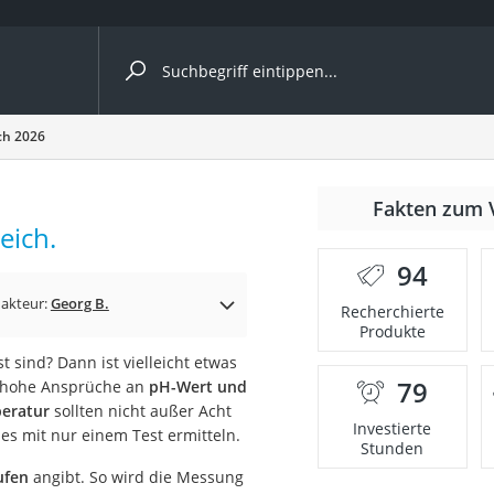
ergleiche nach Kategorie
ch 2026
nmäher
Fakten zum 
eich.
s
94
er
akteur:
Georg B.
Recherchierte
Produkte
gerät
t sind? Dann ist vielleicht etwas
2 Innengeräte
79
n hohe Ansprüche an
pH-Wert und
peratur
sollten nicht außer Acht
Investierte
es mit nur einem Test ermitteln.
Stunden
e
ufen
angibt. So wird die Messung