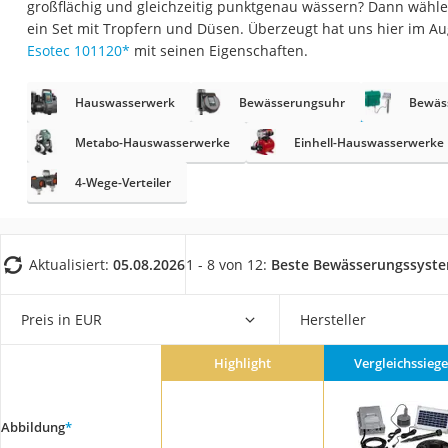
großflächig und gleichzeitig punktgenau wässern? Dann wählen
Fliesenschneider
ein Set mit Tropfern und Düsen. Überzeugt hat uns hier im A
Hochdruckreinige
Esotec 101120
*
mit seinen Eigenschaften.
Doppelschleifer
Hauswasserwerk
Bewässerungsuhr
Bewäs
Überwachungska
Benzinrasenmäher 
Metabo-Hauswasserwerke
Einhell-Hauswasserwerke
Akku-Laubsauger
4-Wege-Verteiler
Löschdecke
Multimeter
Aktualisiert:
05.08.2026
1 - 8 von 12:
Beste Bewässerungssyst
Winterharte Palm
Gasdurchlauferhit
Preis in EUR
Hersteller
Service
Highlight
Vergleichssiege
Abbildung
*