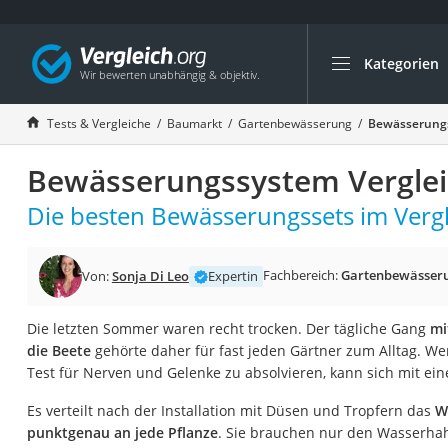
Kategorien
Die beliebtesten V
Baumarkt
Tests & Vergleiche
Baumarkt
Gartenbewässerung
Bewässerungs
Tresor feuerfest
Bewässerungssystem Verglei
Makita-Akku-Rase
Kappsäge
Die besten Bewässerungssets im Vergl
Smartes Türschlos
Akku-Rasentrimm
Fachbereich:
Gartenbewässer
Von:
Sonja Di Leo
Expertin
Feuchtigkeitsmess
Die letzten Sommer waren recht trocken. Der tägliche Gang
mi
Split-Klimaanlage 
die Beete
gehörte daher für fast jeden Gärtner zum Alltag. We
Pelletofen
Test für Nerven und Gelenke zu absolvieren, kann sich mit e
Bohrmaschine
Es verteilt nach der Installation mit Düsen und Tropfern das
W
Tiefbrunnenpump
punktgenau an jede Pflanze
. Sie brauchen nur den Wasserhah