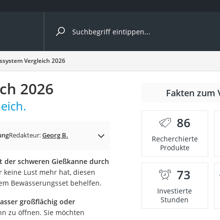
ergleiche nach Kategorie
system Vergleich 2026
ch 2026
nmäher
Fakten zum 
eich.
s
86
er
ung
Redakteur:
Georg B.
Recherchierte
Produkte
gerät
t der schweren Gießkanne durch
2 Innengeräte
73
r keine Lust mehr hat, diesen
inem Bewässerungsset behelfen.
Investierte
Stunden
asser großflächig oder
e
n zu öffnen. Sie möchten