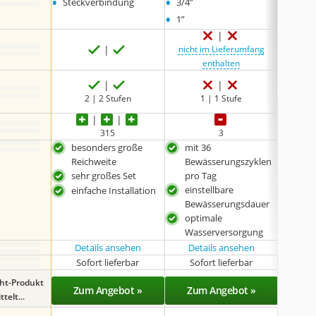
•
•
•
Steckverbindung
3/4”
Steck
•
1”
nicht im Lieferumfang
enthalten
2 | 2 Stufen
1 | 1 Stufe
Ze
315
3
besonders große
mit 36
aut
Reichweite
Bewässerungszyklen
Bew
sehr großes Set
pro Tag
Zeit
einstellbare
groß
einfache Installation
Bewässerungsdauer
eins
optimale
Bew
Wasserversorgung
Details ansehen
Details ansehen
Det
Sofort lieferbar
Sofort lieferbar
Sof
ght-Produkt
Zum Angebot »
Zum Angebot »
Zu
telt...