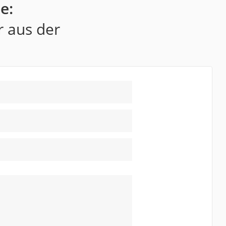
e:
r aus der