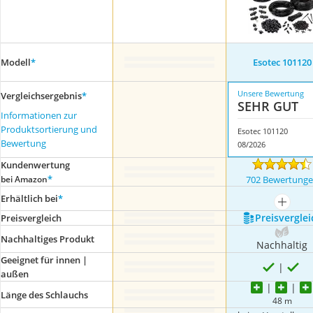
Modell
*
Esotec 101120
Unsere Bewertung
Vergleichsergebnis
*
SEHR GUT
Informationen zur
Produktsortierung und
Esotec 101120
Bewertung
08/2026
Kundenwertung
*
bei Amazon
702 Bewertung
Erhältlich bei
*
mehr a
Preis­verglei
Preis­vergleich
Nachhaltiges Produkt
Nachhaltig
Geeignet für innen |
außen
Länge des Schlauchs
48 m