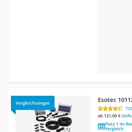
Esotec 1011
Vergleichssieger
70
ab 121,00 €
(
Sof
Platz 1 im B
Vergleich