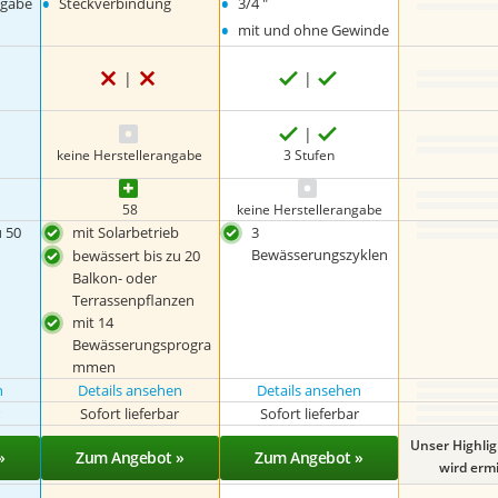
•
•
ngabe
Steckverbindung
3/4 "
•
mit und ohne Gewinde
keine Herstellerangabe
3 Stufen
58
keine Herstellerangabe
u 50
mit Solarbetrieb
3
Bewässerungszyklen
bewässert bis zu 20
Balkon- oder
Terrassenpflanzen
mit 14
Bewässerungsprogra
mmen
n
Details ansehen
Details ansehen
r
Sofort lieferbar
Sofort lieferbar
Unser Highli
»
Zum Angebot »
Zum Angebot »
wird ermit