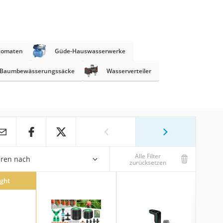
tomaten
Güde-Hauswasserwerke
Baumbewässerungssäcke
Wasserverteiler
Alle Filter
eren nach
zurücksetzen
ight