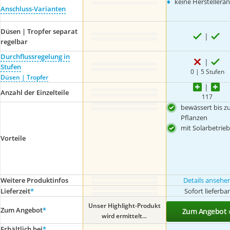
•
keine Herstellera
Anschluss-Varianten
Düsen | Tropfer separat
regelbar
Durchflussregelung in
Stufen
0 | 5 Stufen
Düsen | Tropfer
Anzahl der Einzelteile
117
bewässert bis z
Pflanzen
mit Solarbetrieb
Vorteile
Weitere Produktinfos
Details ansehe
Lieferzeit
*
Sofort lieferba
Unser Highlight-Produkt
Zum Angebot
*
Zum Angebot 
wird ermittelt...
Erhältlich bei
*