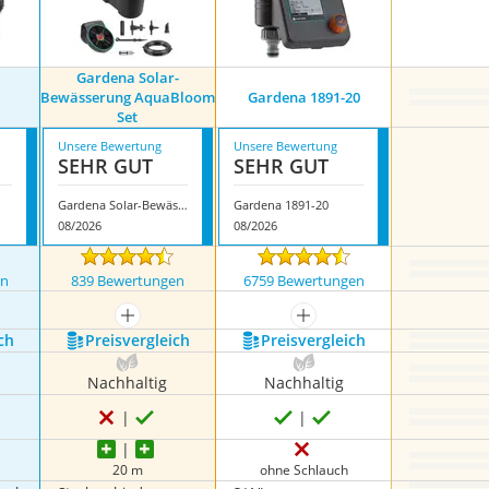
Gardena Solar-
Bewässerung AquaBloom
Gardena 1891-20
Set
Unsere Bewertung
Unsere Bewertung
SEHR GUT
SEHR GUT
Gardena Solar-Bewässerung AquaBloom Set
Gardena 1891-20
08/2026
08/2026
en
839 Bewertungen
6759 Bewertungen
nzeigen
mehr anzeigen
mehr anzeigen
ch
Preis­vergleich
Preis­vergleich
Nachhaltig
Nachhaltig
20 m
ohne Schlauch