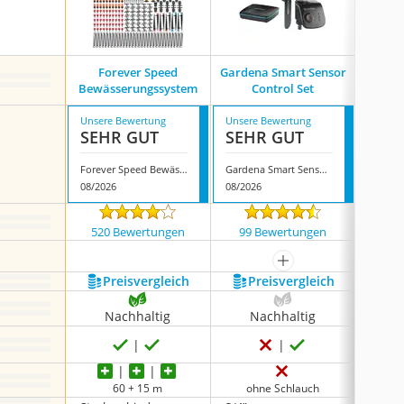
Forever Speed
Gardena Smart Sensor
Selbstb
Bewässerungssystem
Control Set
Unsere Bewertung
Unsere Bewertung
Unsere
SEHR GUT
SEHR GUT
GUT
Forever Speed Bewässerungssystem
Gardena Smart Sensor Control Set
08/2026
08/2026
07/202
520 Bewertungen
99 Bewertungen
1624
mehr anzeigen
Preis­vergleich
Preis­vergleich
P
Nachhaltig
Nachhaltig
N
60 + 15 m
ohne Schlauch