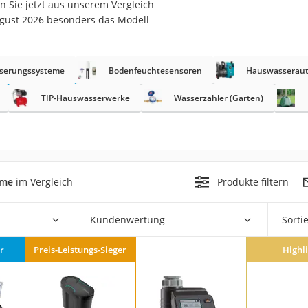
 Sie jetzt aus unserem Vergleich
ugust 2026 besonders das Modell
r
serungssysteme
Bodenfeuchtesensoren
Hauswasserau
mera
mit Elektrostart
TIP-Hauswasserwerke
Wasserzähler (Garten)
eme
im Vergleich
Produkte filtern
en
zer
Kundenwertung
Sorti
r
Preis-Leistungs-Sieger
Highl