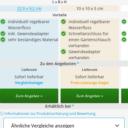
L x B x H
22,9 x 9,2 cm
10 x 10 x 5 cm
Vorteile
individuell regelbarer
individuell regelbarer
Wasserfluss
Wasserfluss
inkl. Gewindeadapter
Schnellanschluss für
sehr beständiges Material
einen Gartenschlauch
vorhanden
Gewindeadapter
vorhanden
Zu den Angeboten
*
Lieferzeit
Lieferzeit
Sofort lieferbar
Sofort lieferbar
Vergleichssieger
Preis-Leistungs-Sieger
Zum Angebot »
Zum Angebot »
Erhältlich bei
*
ⓘ Informationen zur Produktsortierung und Bewertung
Ähnliche Vergleiche anzeigen