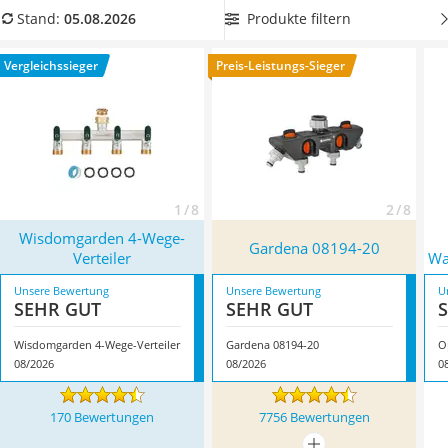
Löschdecke
absperrbare Ventile für die individuelle Nutzung der
Produkte filtern
Stand:
05.08.2026
Multimeter
einzelnen Kanäle.
Wählen Sie jetzt aus unserer
Winterharte Palmen
Vergleichstabelle einen
4-Wege-Verteiler mit
Vergleichssieger
Preis-Leistungs-Sieger
Gasdurchlauferhitzer
Schlauchadapter
, um Gartenschläuche problemlos
Service
anzuschließen. Überzeugt hat uns hier im August 2026
besonders das Modell
Wisdomgarden 4-Wege-Verteiler
*
mit
seinen Eigenschaften.
1 / 8
2 / 8
Wisdomgarden 4-Wege-
Gardena 08194-20
Verteiler
Wa
Unsere Bewertung
Unsere Bewertung
U
SEHR GUT
SEHR GUT
Wisdomgarden 4-Wege-Verteiler
Gardena 08194-20
08/2026
08/2026
0
170 Bewertungen
7756 Bewertungen