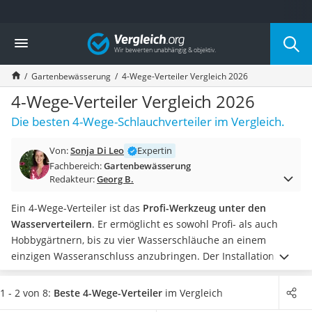
Die beliebtesten Vergleiche nach Kategorie
Vergleich
Baumarkt
Tresor feuerfest
Gartenbewässerung
4-Wege-Verteiler Vergleich 2026
Makita-Akku-Rasenmäher
Kappsäge
4-Wege-Verteiler Vergleich 2026
Smartes Türschloss
Die besten 4-Wege-Schlauchverteiler im Vergleich.
Akku-Rasentrimmer
Feuchtigkeitsmessgerät
Von:
Sonja Di Leo
Expertin
Split-Klimaanlage 2 Innengeräte
Fachbereich:
Gartenbewässerung
Pelletofen
Redakteur:
Georg B.
Bohrmaschine
Tiefbrunnenpumpe
Ein 4-Wege-Verteiler ist das
Profi-Werkzeug unter den
Fliesenschneider
Wasserverteilern
. Er ermöglicht es sowohl Profi- als auch
Hochdruckreiniger
Hobbygärtnern, bis zu vier Wasserschläuche an einem
Doppelschleifer
einzigen Wasseranschluss anzubringen. Der Installation
Überwachungskamera
einer Bewässerungsanlage steht somit nichts im Weg. Denn
Benzinrasenmäher mit Elektrostart
nun ist ausreichend Platz für Schlauch, Computer und
1 - 2 von 8:
Beste 4-Wege-Verteiler
im Vergleich
Akku-Laubsauger
Bewässerungsuhr
. Laut gängigen Online-Tests sorgen