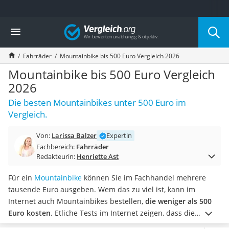
Die beliebtesten Vergleiche nach Kategorie
Vergleich
Freizeit & Sport
Gartentrampolin
Fahrräder
Mountainbike bis 500 Euro Vergleich 2026
Trampolin
Metalldetektor
Mountainbike bis 500 Euro Vergleich
Eufab-Fahrradträger
2026
Trampolin 366 cm
Die besten Mountainbikes unter 500 Euro im
Fahrradschloss
Vergleich.
Aluminium-Koffer
Futterboot
Von:
Larissa Balzer
Expertin
Air Bike
Fachbereich:
Fahrräder
E-Bike-Dreirad
Redakteurin:
Henriette Ast
Trekkingschuhe Herren
Reisetasche mit Rollen
Für ein
Mountainbike
können Sie im Fachhandel mehrere
Klimmzugstation
tausende Euro ausgeben. Wem das zu viel ist, kann im
Koffer
Internet auch Mountainbikes bestellen,
die weniger als 500
Nachtsichtgerät
Euro kosten
.
Etliche Tests im Internet zeigen, dass die
Faltschloss
günstigen Zweiräder
im alltäglichen Gebrauch überzeugen