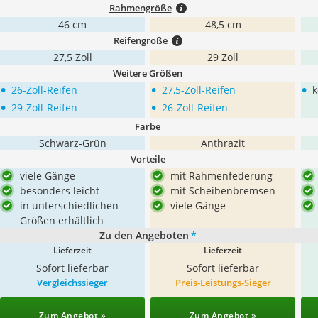
Rahmengröße
46 cm
48,5 cm
Reifengröße
27,5 Zoll
29 Zoll
Weitere Größen
•
•
•
26-Zoll-Reifen
27,5-Zoll-Reifen
k
•
•
29-Zoll-Reifen
26-Zoll-Reifen
Farbe
Schwarz-Grün
Anthrazit
Vorteile
viele Gänge
mit Rahmenfederung
besonders leicht
mit Scheibenbremsen
in unterschiedlichen
viele Gänge
Größen erhältlich
Zu den Angeboten
*
Lieferzeit
Lieferzeit
Sofort lieferbar
Sofort lieferbar
Vergleichssieger
Preis-Leistungs-Sieger
Zum Angebot »
Zum Angebot »