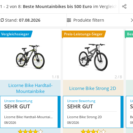
Handgepäck-Koffer
können
. Wählen Sie jetzt ein Mountainbike
mit 29-Zoll-Reifen
1 - 2 von 8:
Beste Mountainbikes bis 500 Euro
im Vergleich
Vibrationsplatte
aus unserer Vergleichstabelle, wenn das Fahrrad auf
Wanderschuhe Herren
unebenen Passagen besonders ruhig laufen soll. Überzeugt
Produkte filtern
Stand:
07.08.2026
Sicherheitsweste Reiten
hat uns hier im August 2026 besonders das Modell
Licorne
Service
Bike Hardtail-Mountainbike
*
mit seinen Eigenschaften.
Vergleichssieger
Preis-Leistungs-Sieger
Bes
1 / 8
2 / 8
Licorne Bike Hardtail-
Licorne Bike Strong 2D ‎
Mountainbike
Unsere Bewertung
Unsere Bewertung
U
SEHR GUT
SEHR GUT
Licorne Bike Hardtail-Mountainbike
Licorne Bike Strong 2D ‎
B
08/2026
08/2026
0