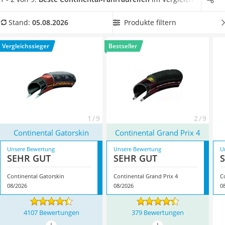
Handgepäck-Koffer
im Internet raten zu einem
Fahrradreifen mit grobem Profil
,
Vibrationsplatte
wenn Sie mit Ihrem
Mountainbike
oft
abseits von
Produkte filtern
Stand:
05.08.2026
Wanderschuhe Herren
asphaltierten Straßen und Wegen unterwegs
sind. Wählen
Sicherheitsweste Reiten
Sie jetzt einen Continental-Fahrradreifen
mit
Vergleichssieger
Bestseller
Service
Reflektorstreifen, um Ihre Sichtbarkeit im Straßenverkehr
zusätzlich zu erhöhen
. Überzeugt hat uns hier im August
2026 besonders das Modell
Continental Gatorskin
*
mit
seinen Eigenschaften.
1 / 9
2 / 9
Continental Gatorskin
Continental Grand Prix 4
Unsere Bewertung
Unsere Bewertung
U
SEHR GUT
SEHR GUT
Continental Gatorskin
Continental Grand Prix 4
C
08/2026
08/2026
0
4107 Bewertungen
379 Bewertungen