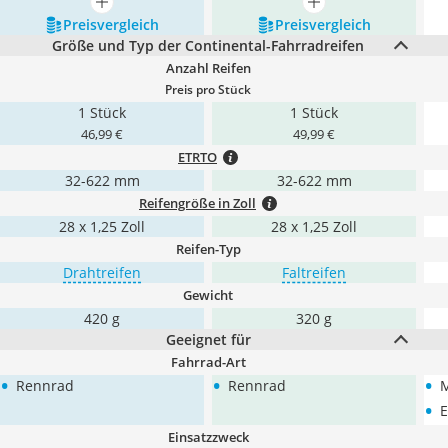
mehr anzeigen
mehr anzeigen
Preis­vergleich
Preis­vergleich
Größe und Typ der Continental-Fahrradreifen
Anzahl Reifen
Preis pro Stück
1 Stück
1 Stück
46,99 €
49,99 €
ETRTO
32-622 mm
32-622 mm
Reifengröße in Zoll
28 x 1,25 Zoll
28 x 1,25 Zoll
Reifen-Typ
Drahtreifen
Faltreifen
Gewicht
420 g
320 g
Geeignet für
Fahrrad-Art
•
•
•
Rennrad
Rennrad
•
E
Einsatzzweck