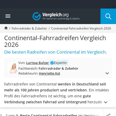
Die beliebtesten Vergleiche nach Kategorie
Vergleich
Freizeit & Sport
Gartentrampolin
Fahrradräder & Zubehör
Continental-Fahrradreifen Vergleich 2026
Trampolin
Metalldetektor
Continental-Fahrradreifen Vergleich
Eufab-Fahrradträger
2026
Trampolin 366 cm
Die besten Radreifen von Continental im Vergleich.
Fahrradschloss
Aluminium-Koffer
Von:
Larissa Balzer
Expertin
Futterboot
Fachbereich:
Fahrradräder & Zubehör
Air Bike
Redakteurin:
Henriette Ast
E-Bike-Dreirad
Trekkingschuhe Herren
Fahrradreifen von Continental
werden in Deutschland seit
Reisetasche mit Rollen
mehr als 100 Jahren produziert und vertrieben
. Ein intaktes
Klimmzugstation
Profil des Fahrradreifens ist wichtig, um eine
gute
Koffer
Verbindung zwischen Fahrrad und Untergrund
herzustellen.
Nachtsichtgerät
Hierbei ist es entscheidend, einen Fahrradreifen zu wählen,
Faltschloss
der
zu Ihrem Fahrrad und Ihrem Fahrverhalten passt
.
Tests
1 - 2 von 9:
Beste Continental-Fahrradreifen
im Vergleich