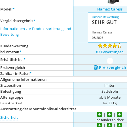
Modell
*
Hamax Caress
Unsere Bewertung
Vergleichsergebnis
*
SEHR GUT
Informationen zur Produktsortierung und
Hamax Caress
Bewertung
08/2026
Kundenwertung
*
bei Amazon
83 Bewertungen
Erhältlich bei
*
mehr anze
Preis­vergleich
Preis­vergleich
Zahlbar in Raten
*
Allgemeine Informationen
Sitzposition
hinten
Befestigung
Sattelrohr
Altersgruppe
ab 9 Monate
Belastbarkeit
bis 22 kg
Ausstattung des Mountainbike-Kindersitzes
Sicherheit
besonders sicher