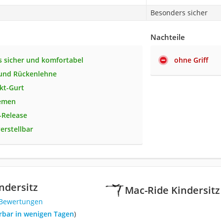
Besonders sicher
Nachteile
 sicher und komfortabel
ohne Griff
 und Rückenlehne
kt-Gurt
iemen
-Release
erstellbar
ndersitz
Mac-Ride Kindersitz
 Bewertungen
ferbar in wenigen Tagen
)