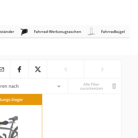
lständer
Fahrrad-Werkzeugtaschen
Fahrradbügel
Alle Filter
eren nach
zurücksetzen
stungs-Sieger