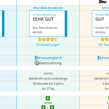
Mac-Ride Kindersitz
Urri
Unsere Bewertung
Unsere Be
SEHR GUT
GUT
Mac-Ride Kindersitz
Urrider 02
08/2026
08/2026
68 Bewertungen
401 Be
igen
Preis­vergleich
Prei
Ratenzahlung
vorne
v
Sattelrohr und Lenkstange
Sattelroh
30 Monate bis 5 Jahre
2 bis
bis 27 kg
bis
sicher
s