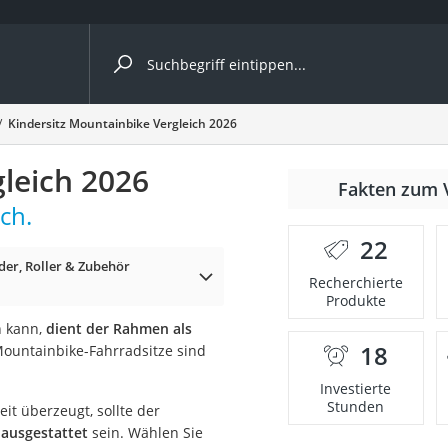
ergleiche nach Kategorie
Kindersitz Mountainbike Vergleich 2026
Kameras
leich 2026
er
Fakten zum 
ch.
22
der, Roller & Zubehör
der
Recherchierte
Produkte
 kann,
dient der Rahmen als
18
 Mountainbike-Fahrradsitze sind
Investierte
Stunden
it überzeugt, sollte der
 ausgestattet
sein. Wählen Sie