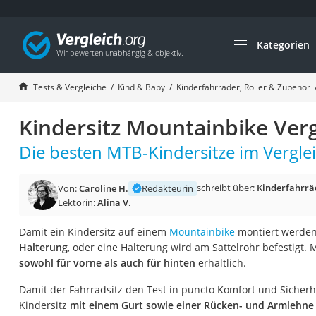
Kategorien
Die beliebtesten V
Kind & Baby
Tests & Vergleiche
Kind & Baby
Kinderfahrräder, Roller & Zubehör
Babyphone mit 2 
Kindersitz Mountainbike Verg
Walkie-Talkie Kind
Kindermatratzen
Die besten MTB-Kindersitze im Verglei
Babywippe
schreibt über:
Kinderfahrrä
Von:
Caroline H.
Redakteurin
Rollschuhe für Kin
Lektorin:
Alina V.
Tischkicker
Damit ein Kindersitz auf einem
Mountainbike
montiert werden
Laufrad
Halterung
, oder eine Halterung wird am Sattelrohr befestigt.
Kinderschubkarre
sowohl für vorne als auch für hinten
erhältlich.
Babyschlafsack
Damit der Fahrradsitz den Test in puncto Komfort und Sicherhe
Kinderuhr
Kindersitz
mit einem Gurt sowie einer Rücken- und Armlehne