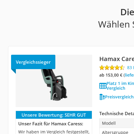
Die
Wählen S
Hamax Car
Vergleichssieger
83
ab 153,00 €
(
Lie
Platz 1 im Ki
Vergleich
Preisvergleic
Technische Deta
Unsere Bewertung:
SEHR GUT
Modell
Unser Fazit für Hamax Caress:
Wir haben im Vergleich festgestellt,
Altersgruppe