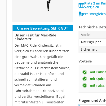
Platz 2 im Ki
Vergleich
Preisvergleic
Technische Deta
Unsere Bewertung:
SEHR GUT
Modell
Unser Fazit für Mac-Ride
Kindersitz:
Altersgruppe
Der MAC-Ride Kindersitz ist im
Sicherheit
Vergleich zu anderen Kindersitzen
eine gute Wahl. Uns gefällt die
Vorteile
bequeme und anatomische
Sitzfläche aus rutschfestem Silikon,
mit Fußr
die stabil ist. Er ist einfach und
mit Quick
schnell zu installieren und
vermeidet Schäden am
mit rutsc
Fahrradrahmen. Die horizontal
und vertikal verstellbaren Bügel
Fragen und Ant
mit rutschfesten Silikonstreifen