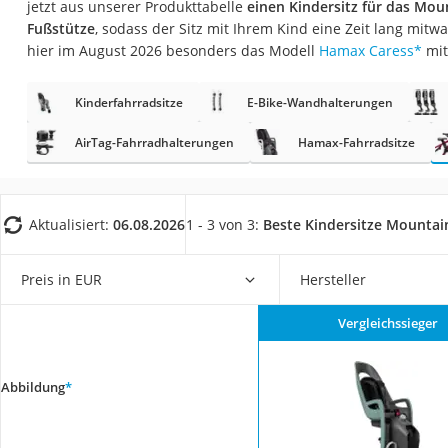
jetzt aus unserer Produkttabelle
einen Kindersitz für das Mou
Babyphone
Fußstütze
, sodass der Sitz mit Ihrem Kind eine Zeit lang mit
Treppenschutzgitt
hier im August 2026 besonders das Modell
Hamax Caress
*
mit
Kindersitz ab 4 Ja
Kinderfahrradsitze
E-Bike-Wandhalterungen
Kinderroller 3 Räd
Ferngesteuertes A
AirTag-Fahrradhalterungen
Hamax-Fahrradsitze
Kindersitz 15–36 k
Kinderfahrradhel
Aktualisiert:
06.08.2026
1 - 3 von 3:
Beste Kindersitze Mountai
Barfußschuhe Kin
Kinder-Mikroskop
Preis in EUR
Hersteller
Ferngesteuerter 
Vergleichssieger
Service
Abbildung
*