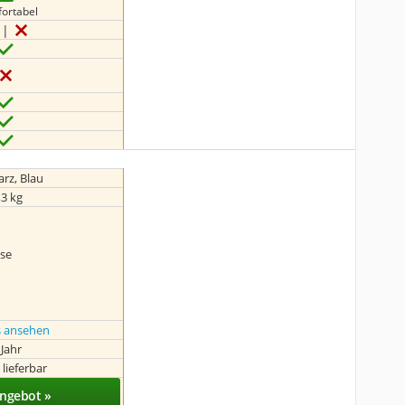
ortabel
rz, Blau
,3 kg
ase
s ansehen
 Jahr
 lieferbar
ngebot »