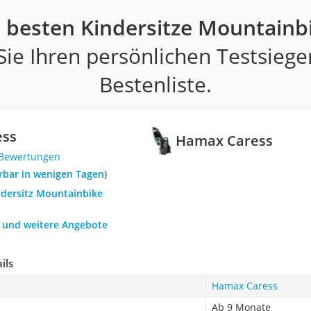
 besten Kindersitze Mountainb
ie Ihren persönlichen Testsiege
Bestenliste.
ess
Hamax Caress
 Bewertungen
ferbar in wenigen Tagen
)
ndersitz Mountainbike
h und weitere Angebote
ils
Hamax Caress
Ab 9 Monate