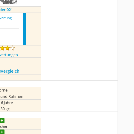
der 021
wertung
1
wertungen
s­vergleich
orne
r und Rahmen
 6 Jahre
 30 kg
icher