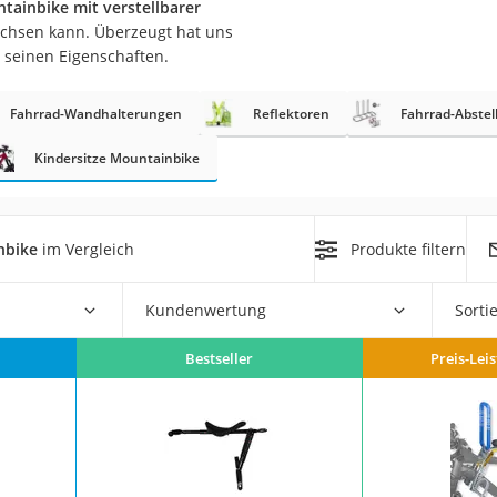
ntainbike mit verstellbarer
wachsen kann. Überzeugt hat uns
er
 seinen Eigenschaften.
hren
Fahrrad-Wandhalterungen
Reflektoren
Fahrrad-Abstel
er
uto
Kindersitze Mountainbike
g
m
nbike
im Vergleich
Produkte filtern
der
Kundenwertung
Sorti
Hubschrauber
Bestseller
Preis-Lei