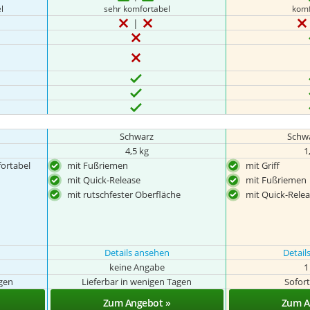
l
sehr komfortabel
komf
Schwarz
Schwa
4,5 kg
1
ortabel
mit Fußriemen
mit Griff
mit Quick-Release
mit Fußriemen
mit rutschfester Oberfläche
mit Quick-Rele
Details ansehen
Detail
keine Angabe
1
agen
Lieferbar in wenigen Tagen
Sofort
Zum Angebot »
Zum A