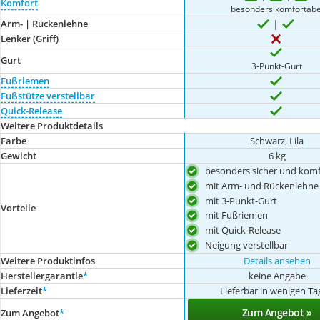
Komfort
besonders komfortabe
Arm- | Rückenlehne
Lenker (Griff)
Gurt
3-Punkt-Gurt
Fußriemen
Fußstütze verstellbar
Quick-Release
Weitere Produktdetails
Farbe
Schwarz, Lila
Gewicht
6 kg
besonders sicher und komf
mit Arm- und Rückenlehne
mit 3-Punkt-Gurt
Vorteile
mit Fußriemen
mit Quick-Release
Neigung verstellbar
Weitere Produktinfos
Details ansehen
Herstellergarantie
*
keine Angabe
Lieferzeit
*
Lieferbar in wenigen T
Zum Angebot »
Zum Angebot
*