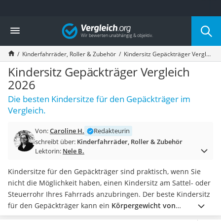
Die beliebtesten Vergleiche nach Kategorie
Vergleich
Kind & Baby
Babyphone mit 2 Kameras
Kinderfahrräder, Roller & Zubehör
Kindersitz Gepäckträger Vergleich 2026
Walkie-Talkie Kinder
Kindermatratzen
Kindersitz Gepäckträger Vergleich
Babywippe
2026
Rollschuhe für Kinder
Die besten Kindersitze für den Gepäckträger im
Tischkicker
Vergleich.
Laufrad
Kinderschubkarre
Von:
Caroline H.
Redakteurin
Babyschlafsack
schreibt über:
Kinderfahrräder, Roller & Zubehör
Kinderuhr
Lektorin:
Nele B.
Babyphone
Treppenschutzgitter
Kindersitze für den Gepäckträger sind praktisch, wenn Sie
Kindersitz ab 4 Jahren
nicht die Möglichkeit haben, einen Kindersitz am Sattel- oder
Kinderroller 3 Räder
Steuerrohr Ihres Fahrrads anzubringen. Der beste Kindersitz
Ferngesteuertes Auto
für den Gepäckträger kann ein
Körpergewicht von
Kindersitz 15–36 kg
mindestens 22 kg
tragen und hat einen
praktischen