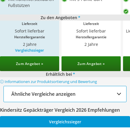
Fußstützen
Zu den Angeboten
*
Lieferzeit
Lieferzeit
Sofort lieferbar
Sofort lieferbar
L
Herstellergarantie
Herstellergarantie
2 Jahre
2 Jahre
Vergleichssieger
Zum Angebot »
Zum Angebot »
Erhältlich bei
*
ⓘ Informationen zur Produktsortierung und Bewertung
Ähnliche Vergleiche anzeigen
Kindersitz Gepäckträger Vergleich 2026 Empfehlungen
Vergleichssieger