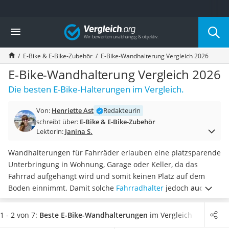
Die beliebtesten Vergleiche nach Kategorie
Vergleich
Freizeit & Sport
Gartentrampolin
E-Bike & E-Bike-Zubehör
E-Bike-Wandhalterung Vergleich 2026
Trampolin
Metalldetektor
E-Bike-Wandhalterung Vergleich 2026
Eufab-Fahrradträger
Die besten E-Bike-Halterungen im Vergleich.
Trampolin 366 cm
Fahrradschloss
Von:
Henriette Ast
Redakteurin
Aluminium-Koffer
schreibt über:
E-Bike & E-Bike-Zubehör
Futterboot
Lektorin:
Janina S.
Air Bike
E-Bike-Dreirad
Wandhalterungen für Fahrräder erlauben eine platzsparende
Trekkingschuhe Herren
Unterbringung in Wohnung, Garage oder Keller, da das
Reisetasche mit Rollen
Fahrrad aufgehängt wird und somit keinen Platz auf dem
Klimmzugstation
Boden einnimmt. Damit solche
Fahrradhalter
jedoch
auch für
Koffer
die wesentlich schwereren E-Bikes geeignet
sind, muss die
Nachtsichtgerät
Traglast entsprechend höher sein.
Wählen Sie jetzt aus
1 - 2 von 7:
Beste E-Bike-Wandhalterungen
im Vergleich
Faltschloss
unserer Vergleichstabelle eine E-Bike-Wandhalterung mit