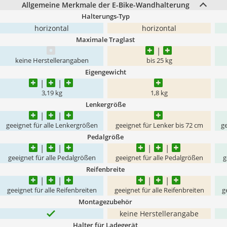
Allgemeine Merkmale der E-Bike-Wandhalterung
Halterungs-Typ
horizontal
horizontal
Maximale Traglast
keine Herstellerangaben
bis 25 kg
Eigengewicht
3,19 kg
1,8 kg
Lenkergröße
geeignet für alle Lenkergrößen
geeignet für Lenker bis 72 cm
ge
Pedalgröße
geeignet für alle Pedalgrößen
geeignet für alle Pedalgrößen
g
Reifenbreite
geeignet für alle Reifenbreiten
geeignet für alle Reifenbreiten
g
Montagezubehör
keine Herstellerangabe
Halter für Ladegerät