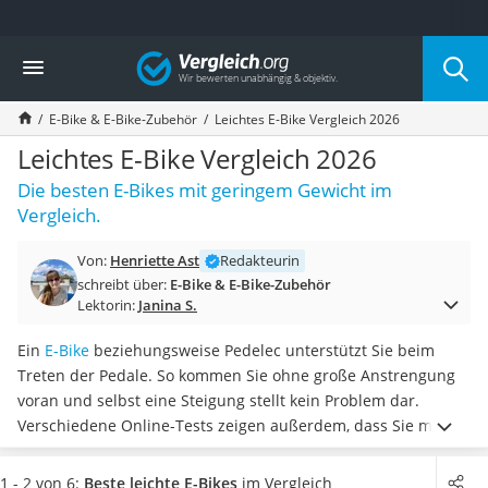
Die beliebtesten Vergleiche nach Kategorie
Vergleich
Freizeit & Sport
Gartentrampolin
E-Bike & E-Bike-Zubehör
Leichtes E-Bike Vergleich 2026
Trampolin
Metalldetektor
Leichtes E-Bike Vergleich 2026
Eufab-Fahrradträger
Die besten E-Bikes mit geringem Gewicht im
Trampolin 366 cm
Vergleich.
Fahrradschloss
Aluminium-Koffer
Von:
Henriette Ast
Redakteurin
Futterboot
schreibt über:
E-Bike & E-Bike-Zubehör
Air Bike
Lektorin:
Janina S.
E-Bike-Dreirad
Trekkingschuhe Herren
Ein
E-Bike
beziehungsweise Pedelec unterstützt Sie beim
Reisetasche mit Rollen
Treten der Pedale. So kommen Sie ohne große Anstrengung
Klimmzugstation
voran und selbst eine Steigung stellt kein Problem dar.
Koffer
Verschiedene Online-Tests zeigen außerdem, dass Sie mit
Nachtsichtgerät
besonders leichten Modellen aus Carbon nochmals Kraft
Faltschloss
sparen können. In unserem Vergleich widmen wir uns
1 - 2 von 6:
Beste leichte E-Bikes
im Vergleich