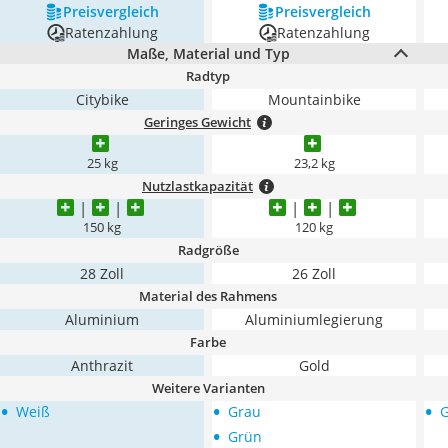
Preis­vergleich
Preis­vergleich
Ratenzahlung
Ratenzahlung
Maße, Material und Typ
Radtyp
Citybike
Mountainbike
Geringes Gewicht
25 kg
23,2 kg
Nutzlastkapazität
150 kg
120 kg
Radgröße
28 Zoll
26 Zoll
Material des Rahmens
Aluminium
Aluminiumlegierung
Farbe
Anthrazit
Gold
Weitere Varianten
•
•
•
Weiß
Grau
•
Grün