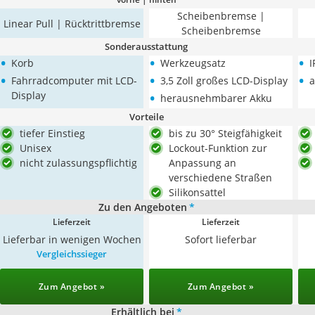
Scheibenbremse |
Linear Pull | Rücktrittbremse
Scheibenbremse
Sonderausstattung
•
•
•
Korb
Werkzeugsatz
I
•
•
•
Fahrradcomputer mit LCD-
3,5 Zoll großes LCD-Display
a
•
Display
herausnehmbarer Akku
Vorteile
tiefer Einstieg
bis zu 30° Steigfähigkeit
Unisex
Lockout-Funktion zur
nicht zulassungspflichtig
Anpassung an
verschiedene Straßen
Silikonsattel
Zu den Angeboten
*
Lieferzeit
Lieferzeit
Lieferbar in wenigen Wochen
Sofort lieferbar
Vergleichssieger
Zum Angebot »
Zum Angebot »
Erhältlich bei
*