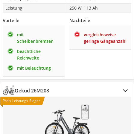
Leistung
250 W | 13 Ah
Vorteile
Nachteile
mit
vergleichsweise
Scheibenbremsen
geringe Gängeanzahl
beachtliche
Reichweite
mit Beleuchtung
Qekud 26M208
Preis-Leistungs-Sieger