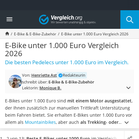
Die beliebtesten Vergleiche nach Kategorie
Vergleich
Freizeit & Sport
Gartentrampolin
E-Bike & E-Bike-Zubehör
E-Bike unter 1.000 Euro Vergleich 2026
Trampolin
Metalldetektor
E-Bike unter 1.000 Euro Vergleich
Eufab-Fahrradträger
2026
Trampolin 366 cm
Die besten Pedelecs unter 1.000 Euro im Vergleich.
Fahrradschloss
Aluminium-Koffer
Von:
Henriette Ast
Redakteurin
Futterboot
schreibt über:
E-Bike & E-Bike-Zubehör
Air Bike
Lektorin:
Monique B.
E-Bike-Dreirad
Trekkingschuhe Herren
E-Bikes unter 1.000 Euro sind
mit einem Motor ausgestattet
,
Reisetasche mit Rollen
der Ihnen zusätzlich zur manuellen Trittkraft Unterstützung
Klimmzugstation
beim Fahren bietet. Sie erhalten E-Bikes unter 1.000 Euro vor
Koffer
allem als
Mountainbikes
, aber auch
als Trekking- oder
Nachtsichtgerät
Cityräder
. Als besonders mobil beschreiben Online-Tests
Faltschloss
elektrische Falträder
.
Die Größe von E-Bikes unter 1.000 Euro
1 - 2 von 13:
Beste E-Bikes unter 1000 Euro
im Vergleich