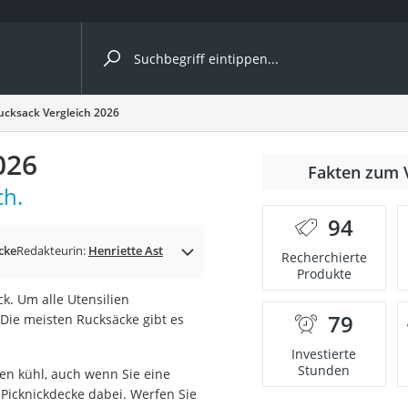
ergleiche nach Kategorie
ucksack Vergleich 2026
026
Fakten zum 
ch.
er
94
cke
Redakteurin:
Henriette Ast
Recherchierte
Produkte
k. Um alle Utensilien
79
 Die meisten Rucksäcke gibt es
Investierte
Stunden
en kühl, auch wenn Sie eine
icknickdecke dabei. Werfen Sie