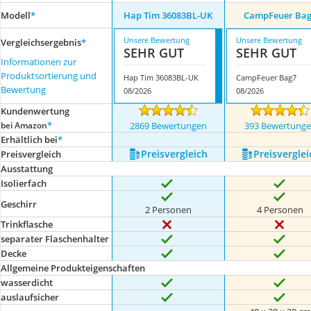
Modell
*
Hap Tim ‎36083BL-UK
CampFeuer Ba
Unsere Bewertung
Unsere Bewertung
Vergleichsergebnis
*
SEHR GUT
SEHR GUT
Informationen zur
Produktsortierung und
Hap Tim ‎36083BL-UK
CampFeuer Bag7
Bewertung
08/2026
08/2026
Kundenwertung
*
bei Amazon
2869 Bewertungen
393 Bewertung
Erhältlich bei
*
Preis­vergleich
Preis­verglei
Preis­vergleich
Ausstattung
Isolierfach
Geschirr
2 Personen
4 Personen
Trinkflasche
separater Flaschenhalter
Decke
Allgemeine Produkteigenschaften
wasserdicht
auslaufsicher