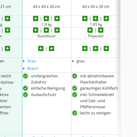
x 21 cm
43 x 43 x 20 cm
43 x 43 x 20 cm
36
kg
1,9 kg
1,65 kg
on
Kunstfaser
Polyester
•
•
•
ren
Grau
grau
Schwa
•
Braun
 leicht
umfangreiches
mit abnehmbarem
Sch
Zubehör
Flaschenhalter
Hol
rdichter
einfache Reinigung
geräumiges Kühlfach
exte
e
Flas
ktive
Auslaufschutz
inkl. Schneidebrett
ster
und Salz- und
iertem
Pfefferstreuer
ffner
leicht zu reinigen