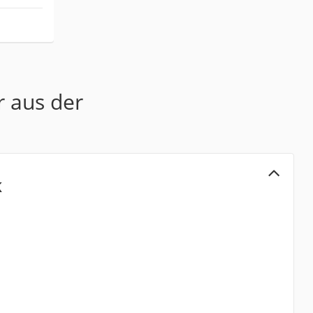
r aus der
K