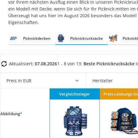
vor Ihrem nächsten Ausflug einen Blick in unseren Picknickru
Trekkingschuhe H
ein Modell mit Decke, wenn Sie sich für Ihr Picknick mitten i
Reisetasche mit Ro
Überzeugt hat uns hier im August 2026 besonders das Modell
Eigenschaften.
Klimmzugstation
Koffer
Picknickdecken
Picknickrucksäcke
Picknick
Nachtsichtgerät
Faltschloss
Handgepäck-Koffe
Aktualisiert:
07.08.2026
1 - 8 von 13:
Beste Picknickrucksäcke
i
Vibrationsplatte
Preis in EUR
Hersteller
Wanderschuhe He
Sicherheitsweste R
Vergleichssieger
Preis-Leistungs-Si
Service
Abbildung
*