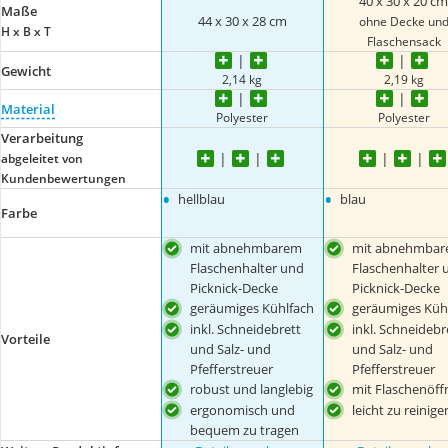
40 x 30 x 20 c
Maße
44 x 30 x 28 cm
ohne Decke un
H x B x T
Flaschensack
Gewicht
2,14 kg
2,19 kg
Material
Polyester
Polyester
Verarbeitung
abgeleitet von
Kundenbewertungen
•
•
hellblau
blau
Farbe
mit abnehmbarem
mit abnehmba
Flaschenhalter und
Flaschenhalter 
Picknick-Decke
Picknick-Decke
geräumiges Kühlfach
geräumiges Küh
inkl. Schneidebrett
inkl. Schneidebr
Vorteile
und Salz- und
und Salz- und
Pfefferstreuer
Pfefferstreuer
robust und langlebig
mit Flaschenöff
ergonomisch und
leicht zu reinige
bequem zu tragen