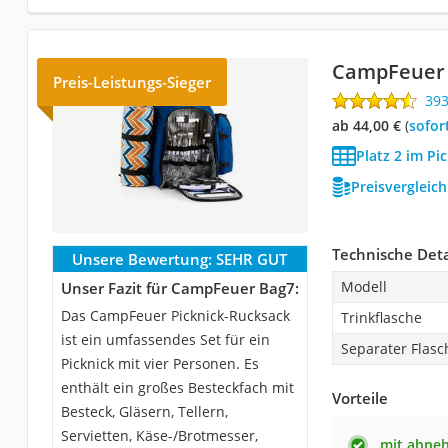
CampFeuer
Preis-Leistungs-Sieger
39
ab 44,00 €
(
Sofor
Platz 2 im Pi
Preisvergleic
Technische Deta
Unsere Bewertung:
SEHR GUT
Modell
Unser Fazit für CampFeuer Bag7:
Das CampFeuer Picknick-Rucksack
Trinkflasche
ist ein umfassendes Set für ein
Separater Flasc
Picknick mit vier Personen. Es
enthält ein großes Besteckfach mit
Vorteile
Besteck, Gläsern, Tellern,
Servietten, Käse-/Brotmesser,
mit abneh