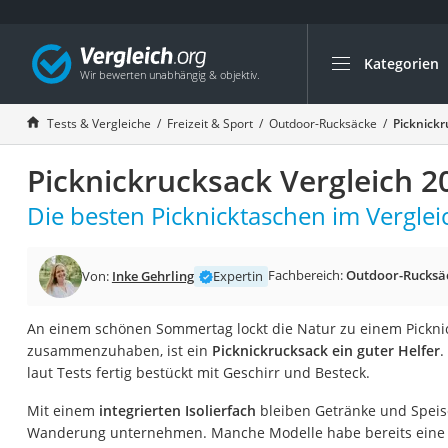
Kategorien
Die beliebtesten V
Freizeit & Sport
Tests & Vergleiche
Freizeit & Sport
Outdoor-Rucksäcke
Picknickr
Gartentrampolin
Picknickrucksack Vergleich 2
Trampolin
Metalldetektor
Die besten Picknicktaschen im Verglei
Eufab-Fahrradträg
Trampolin 366 cm
Fachbereich:
Outdoor-Rucksä
Von:
Inke Gehrling
Expertin
Fahrradschloss
An einem schönen Sommertag lockt die Natur zu einem Picknic
Aluminium-Koffer
zusammenzuhaben, ist ein
Picknickrucksack ein guter Helfer
.
Futterboot
laut Tests fertig bestückt mit Geschirr und Besteck.
Air Bike
Mit einem
integrierten Isolierfach
bleiben Getränke und Speis
E-Bike-Dreirad
Wanderung unternehmen. Manche Modelle habe bereits eine P