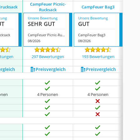
CampFeuer Picnic-
lrucksack
CampFeuer Bag3
Rucksack
Pic
tung
Unsere Bewertung
Unsere Bewertung
Unsere
UT
SEHR GUT
GUT
GUT
ucksack
CampFeuer Picnic-Rucksack
CampFeuer Bag3
08/2026
08/2026
08/202
rtungen
297 Bewertungen
193 Bewertungen
538
ergleich
Preis­vergleich
Preis­vergleich
P
onen
4 Personen
4 Personen