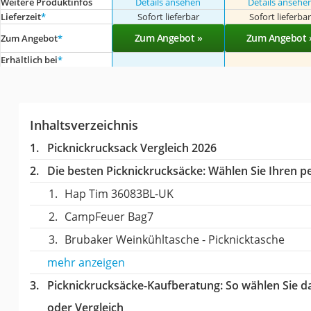
Weitere Produktinfos
Details ansehen
Details ansehe
Lieferzeit
*
Sofort lieferbar
Sofort lieferba
Zum Angebot »
Zum Angebot 
Zum Angebot
*
Erhältlich bei
*
Inhaltsverzeichnis
Picknickrucksack Vergleich 2026
Die besten Picknickrucksäcke:
Wählen Sie Ihren pe
Hap Tim ‎36083BL-UK
CampFeuer Bag7
Brubaker Weinkühltasche - Picknicktasche
mehr anzeigen
Picknickrucksäcke-Kaufberatung
: So wählen Sie 
oder Vergleich