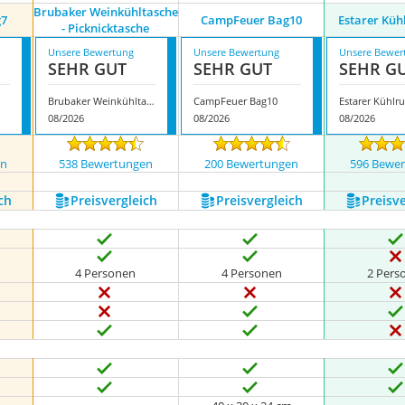
Brubaker Weinkühltasche
g7
CampFeuer Bag10
Estarer Küh
- Picknicktasche
Unsere Bewertung
Unsere Bewertung
Unsere Bewer
SEHR GUT
SEHR GUT
SEHR G
Brubaker Weinkühltasche - Picknicktasche
CampFeuer Bag10
Estarer Kühlr
08/2026
08/2026
08/2026
en
538 Bewertungen
200 Bewertungen
596 Bewe
ch
Preis­vergleich
Preis­vergleich
Preis­v
4 Personen
4 Personen
2 Pers