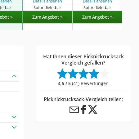
ansehen
Details ansehen
Details ansehen
eferbar
Sofort lieferbar
Sofort lieferbar
Sof
ebot »
Zum Angebot »
Zum Angebot »
Zu
Hat Ihnen dieser Picknickrucksack
Vergleich gefallen?
4,5 / 5
(41) Bewertungen
Picknickrucksack-Vergleich teilen: