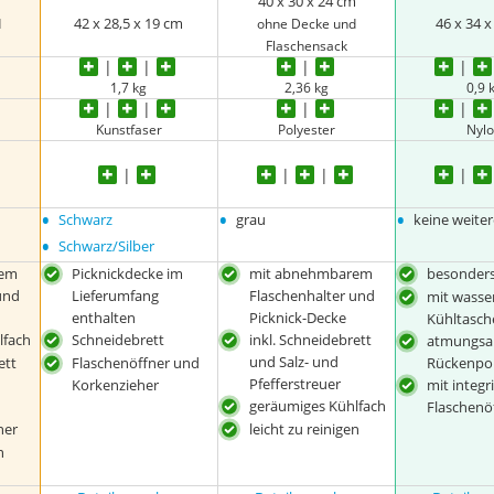
m
40 x 30 x 24 cm
42 x 28,5 x 19 cm
46 x 34 
d
ohne Decke und
Flaschensack
1,7 kg
2,36 kg
0,9 
Kunstfaser
Polyester
Nyl
•
•
•
Schwarz
grau
keine weite
•
Schwarz/Silber
rem
Picknickdecke im
mit abnehmbarem
besonders
und
Lieferumfang
Flaschenhalter und
mit wasse
enthalten
Picknick-Decke
Kühltasch
lfach
Schneidebrett
inkl. Schneidebrett
atmungsa
und Salz- und
ett
Flaschenöffner und
Rückenpol
Pfefferstreuer
Korkenzieher
mit integr
geräumiges Kühlfach
Flaschenö
ner
leicht zu reinigen
n