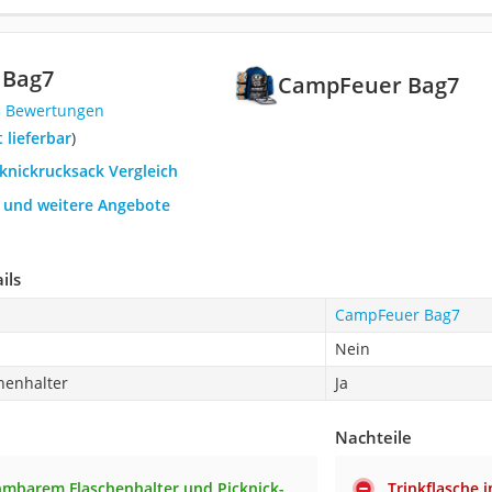
 Bag7
CampFeuer Bag7
3 Bewertungen
t lieferbar
)
cknickrucksack Vergleich
h und weitere Angebote
ils
CampFeuer Bag7
Nein
henhalter
Ja
Nachteile
mbarem Flaschenhalter und Picknick-
Trinkflasche 