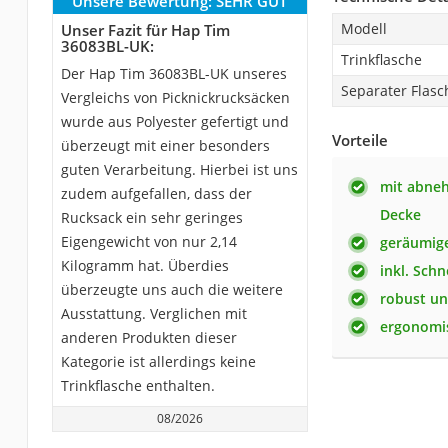
Unsere Bewertung:
SEHR GUT
Modell
Unser Fazit für Hap Tim
‎36083BL-UK:
Trinkflasche
Der Hap Tim 36083BL-UK unseres
Separater Flasc
Vergleichs von Picknickrucksäcken
wurde aus Polyester gefertigt und
Vorteile
überzeugt mit einer besonders
guten Verarbeitung. Hierbei ist uns
mit abneh
zudem aufgefallen, dass der
Decke
Rucksack ein sehr geringes
Eigengewicht von nur 2,14
geräumige
Kilogramm hat. Überdies
inkl. Sch
überzeugte uns auch die weitere
robust un
Ausstattung. Verglichen mit
ergonomi
anderen Produkten dieser
Kategorie ist allerdings keine
Trinkflasche enthalten.
08/2026