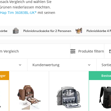
cksack-Vergleich und wählen Sie
erren
m Grünen niederlassen möchten.
llen
Hap Tim ‎36083BL-UK
*
mit seinen
körbe
Picknickrucksäcke für 2 Personen
Picknickkörbe 4 
r
m Vergleich
Produkte filtern
Kundenwertung
Sorti
rren
eiten
eger
Bestse