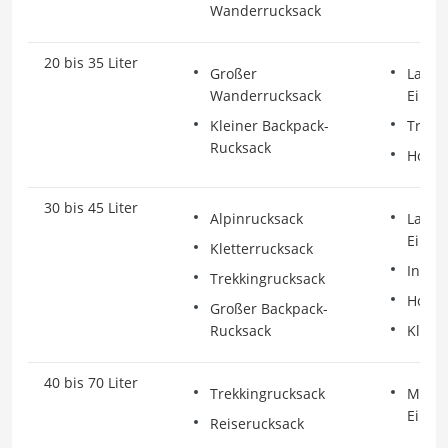
Wanderrucksack
20 bis 35 Liter
Großer
Lange
Wanderrucksack
Einke
Kleiner Backpack-
Trekk
Rucksack
Hocht
30 bis 45 Liter
Alpinrucksack
Lange
Einke
Kletterrucksack
Inten
Trekkingrucksack
Hocht
Großer Backpack-
Rucksack
Klette
40 bis 70 Liter
Trekkingrucksack
Mehrt
Einke
Reiserucksack