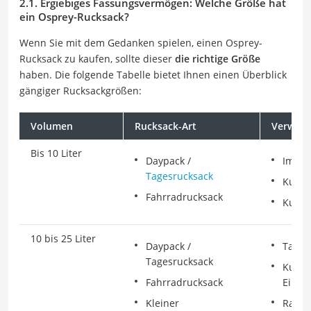
2.1. Ergiebiges Fassungsvermögen: Welche Größe hat
ein Osprey-Rucksack?
Wenn Sie mit dem Gedanken spielen, einen Osprey-
Rucksack zu kaufen, sollte dieser
die richtige Größe
haben. Die folgende Tabelle bietet Ihnen einen Überblick
gängiger Rucksackgrößen:
Volumen
Rucksack-Art
Verwend
Bis 10 Liter
Daypack /
Im All
Tagesrucksack
Kurze
Fahrradrucksack
Kurze
10 bis 25 Liter
Daypack /
Tages
Tagesrucksack
Kurze
Fahrradrucksack
Einke
Kleiner
Radto