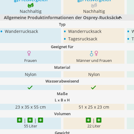
Nachhaltig
Nachhaltig
Allgemeine Produktinformationen der Osprey-Rucksäcke
Typ
•
•
•
Wanderrucksack
Wanderrucksack
W
•
•
Tagesrucksack
T
Geeignet für
Frauen
Männer und Frauen
Material
Nylon
Nylon
Wasserabweisend
Maße
L x B x H
23 x 35 x 55 cm
51 x 25 x 23 cm
Volumen
55 Liter
22 Liter
Gewicht