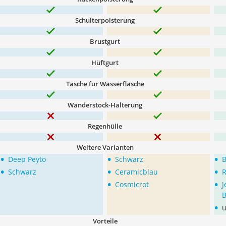
Schulterpolsterung
Brustgurt
Hüftgurt
Tasche für Wasserflasche
Wanderstock-Halterung
Regenhülle
Weitere Varianten
•
•
•
Deep Peyto
Schwarz
B
•
•
•
Schwarz
Ceramicblau
R
•
•
Cosmicrot
J
B
•
u
Vorteile