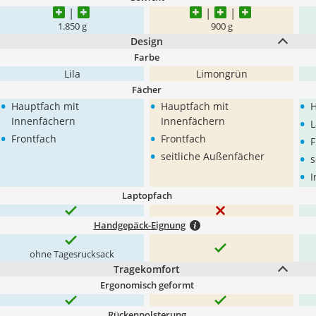
1.850 g
900 g
Design
Farbe
Lila
Limongrün
Fächer
•
•
•
Hauptfach mit
Hauptfach mit
H
•
Innenfächern
Innenfächern
L
•
•
•
Frontfach
Frontfach
F
•
•
seitliche Außenfächer
s
•
I
Laptopfach
Handgepäck-Eignung
ohne Tagesrucksack
Tragekomfort
Ergonomisch geformt
Rückenpolsterung