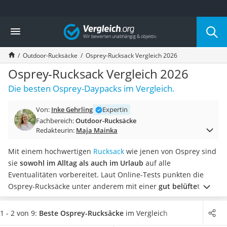
Die beliebtesten Vergleiche nach Kategorie
Vergleich
Freizeit & Sport
Gartentrampolin
Outdoor-Rucksäcke
Osprey-Rucksack Vergleich 2026
Trampolin
Metalldetektor
Osprey-Rucksack Vergleich 2026
Eufab-Fahrradträger
Die besten Osprey-Daypacks im Vergleich.
Trampolin 366 cm
Fahrradschloss
Von:
Inke Gehrling
Expertin
Aluminium-Koffer
Fachbereich:
Outdoor-Rucksäcke
Futterboot
Redakteurin:
Maja Mainka
Air Bike
E-Bike-Dreirad
Mit einem hochwertigen
Rucksack
wie jenen von Osprey sind
Trekkingschuhe Herren
sie
sowohl im Alltag als auch im Urlaub
auf alle
Reisetasche mit Rollen
Eventualitäten vorbereitet. Laut Online-Tests punkten die
Klimmzugstation
Osprey-Rucksäcke unter anderem mit einer
gut belüfteten
Koffer
Rückenpartie
. So kommen Sie auch während anstrengender
Nachtsichtgerät
Wanderungen nicht allzu schnell ins Schwitzen.
Weiterhin
1 - 2 von 9:
Beste Osprey-Rucksäcke
im Vergleich
Faltschloss
bieten die Osprey-Rucksäcke
diverse geräumige Innenfächer
,