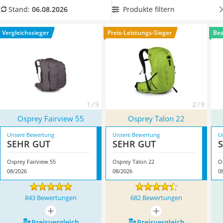
Handgepäck-Koffer
die eine gute Organisation der Ausrüstung erlauben. Somit
Produkte filtern
Stand:
06.08.2026
Vibrationsplatte
sind wichtige Dinge stets griffbereit. In unserer
Wanderschuhe Herren
Vergleichstabelle haben wir unterschiedliche Modelle für Sie
Vergleichssieger
Preis-Leistungs-Sieger
Bes
Sicherheitsweste Reiten
vorbereitet. Überzeugt hat uns hier im August 2026
Service
besonders das Modell
Osprey Fairview 55
*
mit seinen
Eigenschaften.
1 / 9
2 / 9
Osprey Fairview 55
Osprey Talon 22
Unsere Bewertung
Unsere Bewertung
U
SEHR GUT
SEHR GUT
Osprey Fairview 55
Osprey Talon 22
O
08/2026
08/2026
0
843 Bewertungen
682 Bewertungen
mehr anzeigen
mehr anzeigen
Preis­vergleich
Preis­vergleich