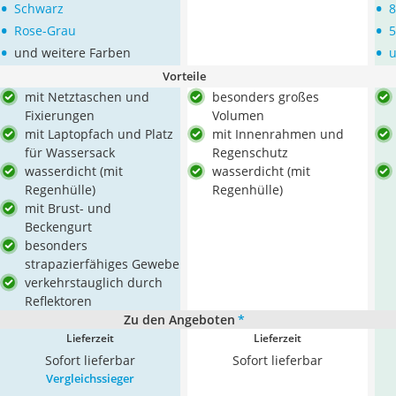
•
•
Schwarz
8
•
•
Rose-Grau
5
•
•
und weitere Farben
Vorteile
mit Netztaschen und
besonders großes
Fixierungen
Volumen
mit Laptopfach und Platz
mit Innenrahmen und
für Wassersack
Regenschutz
wasserdicht (mit
wasserdicht (mit
Regenhülle)
Regenhülle)
mit Brust- und
Beckengurt
besonders
strapazierfähiges Gewebe
verkehrstauglich durch
Reflektoren
Zu den Angeboten
*
Lieferzeit
Lieferzeit
Sofort lieferbar
Sofort lieferbar
Vergleichssieger