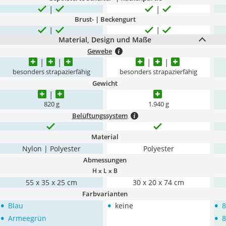
Brust- | Beckengurt
Material, Design und Maße
Gewebe
besonders strapazierfähig
besonders strapazierfähig
Gewicht
820 g
1.940 g
Belüftungssystem
Material
Nylon | Polyester
Polyester
Abmessungen
H x L x B
55 x 35 x 25 cm
30 x 20 x 74 cm
Farbvarianten
•
•
•
Blau
keine
8
•
•
Armeegrün
8