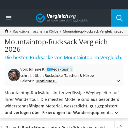
Die beliebtesten Vergleiche nach Kategorie
Vergleich
Mode
Boxershorts
Rucksäcke, Taschen & Körbe
Mountaintop-Rucksack Vergleich 2026
Cellulite-Leggings
Herrensocken
Mountaintop-Rucksack Vergleich
Polarisierte Sonnenbrille
2026
Hausschuhe Herren
Die besten Rucksäcke von Mountaintop im Vergleich.
Radunterhose Damen
Suunto-Uhr
Von:
Juliane K.
Redakteurin
Überzieh-Sonnenbrille
schreibt über:
Rucksäcke, Taschen & Körbe
RFID-Blocker
Lektorin:
Monique B.
Sneaker Herren
Geldbörse Herren
Mountaintop-Rucksäcke sind zuverlässige Wegbegleiter auf
Knirps-Regenschirm
Ihrer Wandertour. Die meisten Modelle sind
aus besonders
Periodenunterwäsche
widerstandsfähigem Material, wasserdicht, gut gepolstert
RFID-Schutzkarte
und verfügen über Fixierungen für Wanderequipment
, wie
Motorradbrillen
beispielsweise einen
Trekkingschirm
.
Wählen Sie jetzt einen
Lederhose
Mountaintop-Rucksack aus unserer Vergleichstabelle,
der ein
1 - 2 von 8:
Beste Mountaintop-Rucksäcke
im Vergleich