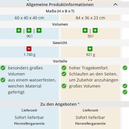
Allgemeine Produktinformationen
Maße (H x B x T)
‎60 x 40 x 40 cm
84 x 36 x 23 cm
Volumen
90 l
50 l
Gewicht
1.740 g
921 g
Vorteile
besonders großes
hoher Tragekomfort
Volumen
Schlaufen an den Seiten,
aus einem wasserfesten,
um Zubehör anzuhängen
weichen Material
großes Volumen
gefertigt
Zu den Angeboten
*
Lieferzeit
Lieferzeit
Sofort lieferbar
Sofort lieferbar
Herstellergarantie
Herstellergarantie