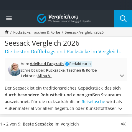
Die beliebtesten Vergleiche nach Kategorie
Vergleich
Mode
Boxershorts
Rucksäcke, Taschen & Körbe
Seesack Vergleich 2026
Cellulite-Leggings
Herrensocken
Seesack Vergleich 2026
Polarisierte Sonnenbrille
Die besten Dufflebags und Packsäcke im Vergleich.
Hausschuhe Herren
Radunterhose Damen
Von:
Adelheid Fangrath
Redakteurin
Suunto-Uhr
schreibt über:
Rucksäcke, Taschen & Körbe
Überzieh-Sonnenbrille
Lektorin:
Alina V.
RFID-Blocker
Sneaker Herren
Der Seesack ist ein traditionsreiches Gepäckstück, das sich
Geldbörse Herren
durch besondere Robustheit und einen großen Stauraum
Knirps-Regenschirm
auszeichnet
. Für die rucksackähnliche
Reisetasche
wird als
Periodenunterwäsche
Außenmaterial vor allem Segeltuch oder Kunststofffaser
RFID-Schutzkarte
verwendet, damit sie wasserdicht ist oder zumindest
Motorradbrillen
wasserabweisende Eigenschaften aufweist.
Laut gängigen
1 - 2 von 9:
Beste Seesäcke
im Vergleich
Lederhose
Online-Seesack-Tests sind zusätzliche Tragegurte