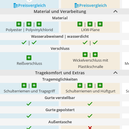
mehr anzeigen
Preis­vergleich
Preis­vergleich
Material und Verarbeitung
Material
Polyester | Polyvinylchlorid
LKW-Plane
Wasserabweisend | wasserdicht
Verschluss
Wickelverschluss mit
Reißverschluss
Me
Plastikschnalle
Tragekomfort und Extras
Tragemöglichkeiten
Schulterriemen und Tragegriff
Schulterriemen und Hüftgurt
S
Gurte verstellbar
Gurte gepolstert
Außentasche