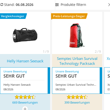
Ausweishülle
empfehlenswert, wenn Sie das Modell nicht nur in der Hand,
Produkte filtern
Stand:
06.08.2026
Bademantel Herren
sondern auch über die Schulter oder auf dem Rücken tragen
Beheizbare Handschuhe
möchten. Achten Sie außerdem auf praktische
Vergleichssieger
Preis-Leistungs-Sieger
Gesundheitsschuhe
Außentaschen, in denen Sie Ihre Geldbörse oder Schlüssel
Service
sicher verstauen
können. Überzeugt hat uns hier im August
2026 besonders das Modell
Helly Hansen Seesack
*
mit
seinen Eigenschaften.
1 / 9
2 / 9
Semptec Urban Survival
X
Helly Hansen Seesack
Technology Packsack
Unsere Bewertung
Unsere Bewertung
U
SEHR GUT
SEHR GUT
Helly Hansen Seesack
Semptec Urban Survival Technology Packsack
08/2026
08/2026
0
669 Bewertungen
399 Bewertungen