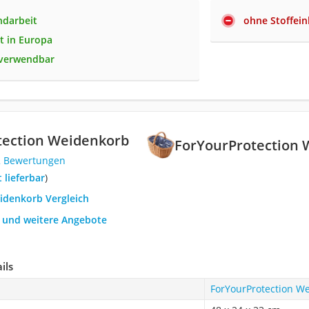
ndarbeit
ohne Stoffein
lt in Europa
g verwendbar
tection Weidenkorb
ForYourProtection
2 Bewertungen
t lieferbar
)
eidenkorb Vergleich
h und weitere Angebote
ils
ForYourProtection W