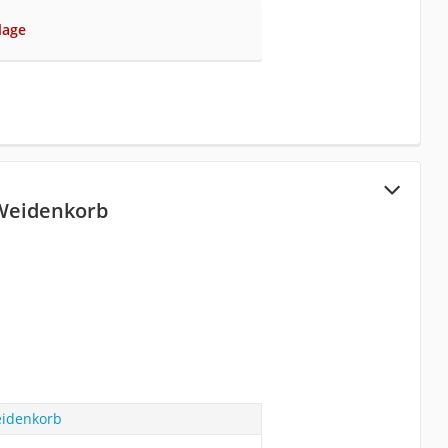
lage
 Weidenkorb
eidenkorb