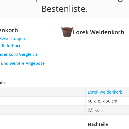
Bestenliste.
enkorb
Lorek Weidenkorb
 Bewertungen
t lieferbar
)
eidenkorb Vergleich
h und weitere Angebote
ils
Lorek Weidenkorb
60 x 45 x 50 cm
2,5 kg
Nachteile