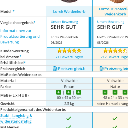
ForYourProtect
Modell
*
Lorek Weidenkorb
Weidenkorb
Unsere Bewertung
Unsere Bewertung
Vergleichsergebnis
*
SEHR GUT
SEHR GUT
Informationen zur
Produktsortierung und
Lorek Weidenkorb
F
Bewertung
08/2026
08/2026
Kundenwertung
*
bei Amazon
71 Bewertungen
212 Bewertung
Erhältlich bei
*
Preis­vergleich
Preis­verglei
Preis­vergleich
Maße des Weidenkorbs
Material
Vollweide
Vollweide
Farbe
Braun
Natur
Maße (L x H x B)
60 x 45 x 50 cm
48 x 24 x 33 cm
Gewicht
2,5 kg
keine Herstelleran
Produkteigenschaft des Weidenkorbs
Stabil, langlebig &
widerstandsfähig
Mit Henkel