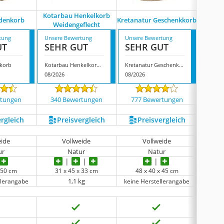
Kotarbau Henkelkorb
Lovinbi
denkorb
Kretanatur Geschenkkorb
Weidengeflecht
tung
Unsere Bewertung
Unsere Bewertung
Unsere
UT
SEHR GUT
SEHR GUT
GUT
korb
Kotarbau Henkelkorb Weidengeflecht
Kretanatur Geschenkkorb
08/2026
08/2026
08/202
rtungen
340 Bewertungen
777 Bewertungen
66 
ergleich
Preis­vergleich
Preis­vergleich
P
eide
Vollweide
Vollweide
ur
Natur
Natur
x 50 cm
31 x 45 x 33 cm
48 x 40 x 45 cm
51
1,1 kg
llerangabe
keine Herstellerangabe
keine 