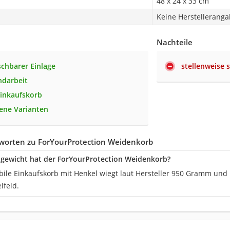
48 x 24 x 33 cm
Keine Herstellerang
Nachteile
chbarer Einlage
stellenweise s
ndarbeit
 Einkaufskorb
ene Varianten
worten zu ForYourProtection Weidenkorb
gewicht hat der ForYourProtection Weidenkorb?
abile Einkaufskorb mit Henkel wiegt laut Hersteller 950 Gramm und
lfeld.