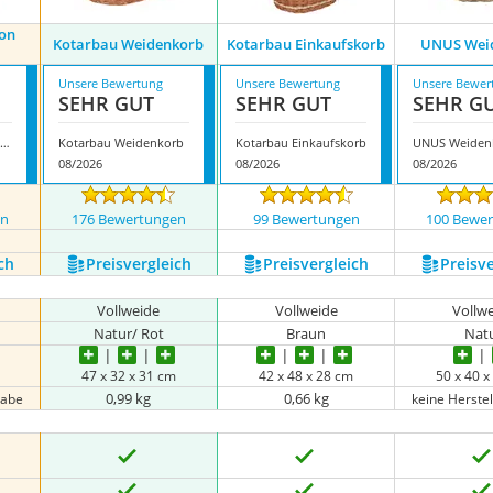
ion
Kotarbau Weidenkorb
Kotarbau Einkaufskorb
UNUS Wei
Unsere Bewertung
Unsere Bewertung
Unsere Bewer
SEHR GUT
SEHR GUT
SEHR G
orYourProtection Weidenkorb
Kotarbau Weidenkorb
Kotarbau Einkaufskorb
UNUS Weiden
08/2026
08/2026
08/2026
en
176 Bewertungen
99 Bewertungen
100 Bewe
ch
Preis­vergleich
Preis­vergleich
Preis­v
Vollweide
Vollweide
Vollw
Natur/ Rot
Braun
Nat
47 x 32 x 31 cm
42 x 48 x 28 cm
50 x 40 
0,99 kg
0,66 kg
gabe
keine Herste