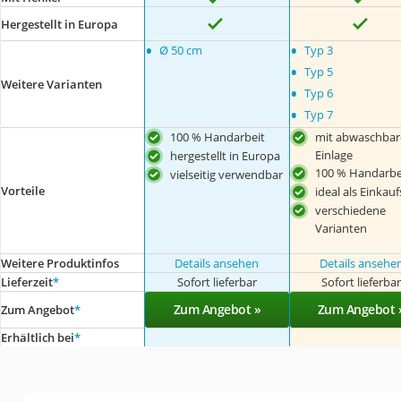
Hergestellt in Europa
•
•
Ø 50 cm
Typ 3
•
Typ 5
Weitere Varianten
•
Typ 6
•
Typ 7
100 % Handarbeit
mit abwaschbar
Einlage
hergestellt in Europa
100 % Handarbe
vielseitig verwendbar
Vorteile
ideal als Einkau
verschiedene
Varianten
Weitere Produktinfos
Details ansehen
Details ansehe
Lieferzeit
*
Sofort lieferbar
Sofort lieferba
Zum Angebot »
Zum Angebot 
Zum Angebot
*
Erhältlich bei
*