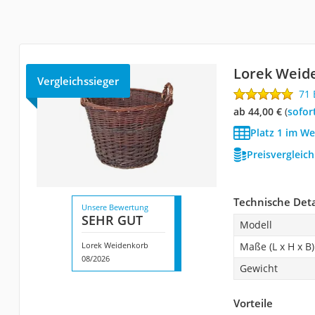
Lorek Weid
Vergleichssieger
71
ab 44,00 €
(
Sofor
Platz 1 im W
Preisvergleic
Technische Deta
Unsere Bewertung
SEHR GUT
Modell
Lorek Weidenkorb
Maße (L x H x B)
08/2026
Gewicht
Vorteile