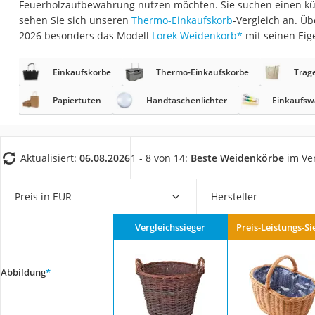
Feuerholzaufbewahrung nutzen möchten. Sie suchen einen k
Geldbörse Herren
sehen Sie sich unseren
Thermo-Einkaufskorb
-Vergleich an. Ü
Knirps-Regenschi
2026 besonders das Modell
Lorek Weidenkorb
*
mit seinen Eig
Periodenunterwäs
Einkaufskörbe
Thermo-Einkaufskörbe
Trag
RFID-Schutzkarte
Motorradbrillen
Papiertüten
Handtaschenlichter
Einkaufsw
Lederhose
Ausweishülle
Aktualisiert:
06.08.2026
1 - 8 von 14:
Beste Weidenkörbe
im Ver
Bademantel Herre
Beheizbare Hands
Preis in EUR
Hersteller
Gesundheitsschu
Vergleichssieger
Preis-Leistungs-Si
Service
Abbildung
*