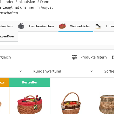
ühlenden Einkaufskorb? Dann
berzeugt hat uns hier im August
rm
enschaften.
che
etaschen
Flaschentaschen
Weidenkörbe
Eink
agenlöser
gleich
Produkte filtern
n
chuhe
Kundenwertung
Sorti
he
eger
Bestseller