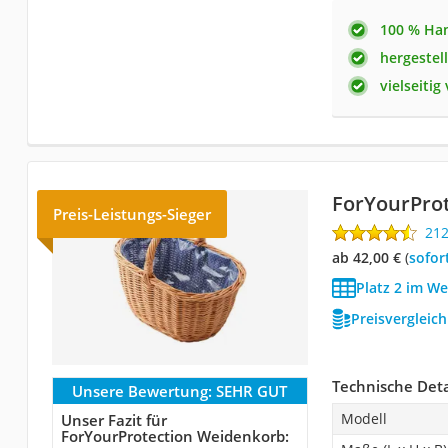
100 % Ha
hergestel
vielseiti
ForYourPro
Preis-Leistungs-Sieger
21
ab 42,00 €
(
Sofor
Platz 2 im W
Preisvergleic
Technische Deta
Unsere Bewertung:
SEHR GUT
Modell
Unser Fazit für
ForYourProtection Weidenkorb: