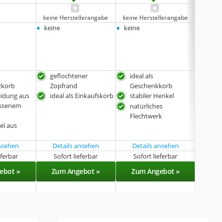
keine Herstellerangabe
keine Herstellerangabe
keine 
•
•
•
keine
keine
keine
geflochtener
ideal als
100
zkorb
Zopfrand
Geschenkkorb
idea
eidung aus
ideal als Einkaufskorb
stabiler Henkel
assenem
natürliches
Flechtwerk
el aus
ansehen
Details ansehen
Details ansehen
eferbar
Sofort lieferbar
Sofort lieferbar
Sof
ebot »
Zum Angebot »
Zum Angebot »
Zu