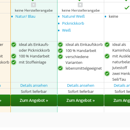
keine Herstellerangabe
keine Herstellerangabe
•
•
•
Natur/ Blau
Naturel Weiß
keine
•
Picknickkorb
•
Weiß
er
ideal als Einkaufs-
ideal als Einkaufskorb
ideal als
oder Picknickkorb
Kaminhol
100 % Handarbeit
it
100 % Handarbeit
mit Auskl
verschiedene
naturbel
fskorb
mit Stoffeinlage
Varianten
Jutestoff
lebensmittelgeeignet
zwei Henk
Seil/Tau
n
Details ansehen
Details ansehen
Details 
r
Sofort lieferbar
Sofort lieferbar
Sofort li
»
Zum Angebot »
Zum Angebot »
Zum Ang