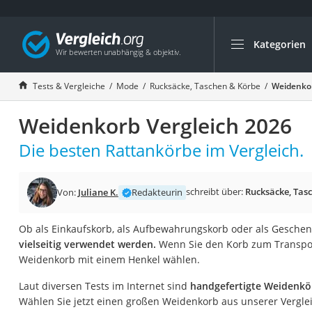
Kategorien
Die beliebtesten V
Mode
Tests & Vergleiche
Mode
Rucksäcke, Taschen & Körbe
Weidenkor
Boxershorts
Weidenkorb Vergleich 2026
Cellulite-Leggings
Herrensocken
Die besten Rattankörbe im Vergleich.
Polarisierte Sonne
Hausschuhe Herr
schreibt über:
Rucksäcke, Tas
Von:
Juliane K.
Redakteurin
Radunterhose Da
Ob als Einkaufskorb, als Aufbewahrungskorb oder als Gesche
Suunto-Uhr
vielseitig verwendet werden.
Wenn Sie den Korb zum Transport
Überzieh-Sonnenbr
Weidenkorb mit einem Henkel wählen.
RFID-Blocker
Laut diversen Tests im Internet sind
handgefertigte Weidenkör
Sneaker Herren
Wählen Sie jetzt einen großen Weidenkorb aus unserer Verglei