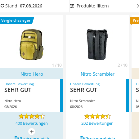
Ausweishülle
gepolsterten Innenfächern, um Ihren Laptop, Ihr Tablet oder
Produkte filtern
Stand:
07.08.2026
Bademantel Herren
Ihr Smartphone sicher von A nach B transportieren zu
Beheizbare Handschuhe
können. Überzeugt hat uns hier im August 2026 besonders
Vergleichssieger
Pre
Gesundheitsschuhe
das Modell
Nitro Hero
*
mit seinen Eigenschaften.
Service
1 / 10
2 / 10
Nitro Hero
Nitro Scrambler
Unsere Bewertung
Unsere Bewertung
U
SEHR GUT
SEHR GUT
Nitro Hero
Nitro Scrambler
N
08/2026
08/2026
0
400 Bewertungen
202 Bewertungen
mehr anzeigen
Preis­vergleich
Preis­vergleich