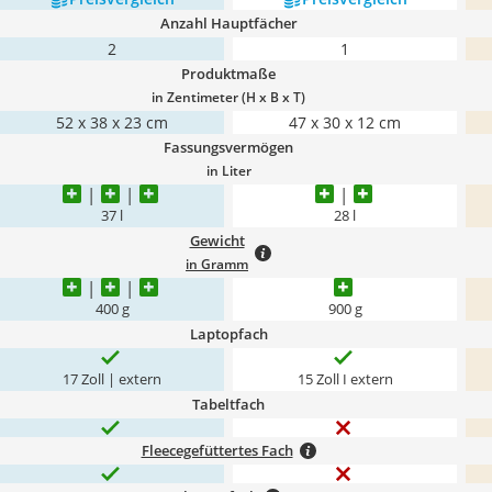
Anzahl Hauptfächer
2
1
Produktmaße
in Zentimeter (H x B x T)
52 x 38 x 23 cm
47 x 30 x 12 cm
Fassungsvermögen
in Liter
37 l
28 l
Gewicht
in Gramm
400 g
900 g
Laptopfach
17 Zoll | extern
15 Zoll I extern
Tabeltfach
Fleecegefüttertes Fach