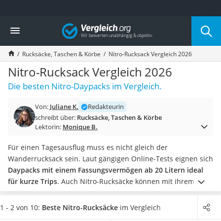
Die beliebtesten Vergleiche nach Kategorie
Vergleich
Mode
Boxershorts
Rucksäcke, Taschen & Körbe
Nitro-Rucksack Vergleich 2026
Cellulite-Leggings
Herrensocken
Nitro-Rucksack Vergleich 2026
Polarisierte Sonnenbrille
Die besten Nitro-Daypacks im Vergleich.
Hausschuhe Herren
Radunterhose Damen
Von:
Juliane K.
Redakteurin
Suunto-Uhr
schreibt über:
Rucksäcke, Taschen & Körbe
Überzieh-Sonnenbrille
Lektorin:
Monique B.
RFID-Blocker
Sneaker Herren
Für einen Tagesausflug muss es nicht gleich der
Geldbörse Herren
Wanderrucksack sein. Laut gängigen Online-Tests eignen sich
Knirps-Regenschirm
Daypacks mit einem Fassungsvermögen ab 20 Litern ideal
Periodenunterwäsche
für kurze Trips
. Auch Nitro-Rucksäcke können mit ihrem
RFID-Schutzkarte
Volumen punkten. Dank der Fächer für
Laptop
, Snacks und
Motorradbrillen
Co. sind sie zudem optimal für die Schule oder Universität
1 - 2 von 10:
Beste Nitro-Rucksäcke
im Vergleich
Lederhose
geeignet.
Wählen Sie jetzt einen Nitro-Rucksack mit