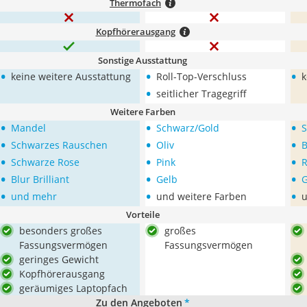
Thermofach
Kopfhörerausgang
Sonstige Ausstattung
•
•
•
keine weitere Ausstattung
Roll-Top-Verschluss
k
•
seitlicher Tragegriff
Weitere Farben
•
•
•
Mandel
Schwarz/Gold
S
•
•
•
Schwarzes Rauschen
Oliv
B
•
•
•
Schwarze Rose
Pink
R
•
•
•
Blur Brilliant
Gelb
•
•
•
und mehr
und weitere Farben
u
Vorteile
besonders großes
großes
Fassungsvermögen
Fassungsvermögen
geringes Gewicht
Kopfhörerausgang
geräumiges Laptopfach
Zu den Angeboten
*