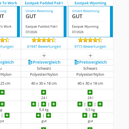
k To Work
Eastpak Padded Pak'r
Eastpak Wyoming
tung
Unsere Bewertung
Unsere Bewertung
UT
GUT
GUT
 To Work
Eastpak Padded Pak'r
Eastpak Wyoming
07/2026
07/2026
rtungen
61947 Bewertungen
9715 Bewertungen
ehr anzeigen
mehr anzeigen
mehr anzeigen
ergleich
Preis­vergleich
Preis­vergleich
u
Schwarz
Schwarz
r/Nylon
Polyester/Nylon
Polyester/Nylon
x 25 cm
40 x 30 x 18 cm
40 x 30 x 18 cm
l
24 l
24 l
kg
0,4 kg
0,5 kg
gut
gut
gut