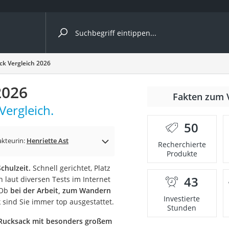
ergleiche nach Kategorie
k Vergleich 2026
2026
Fakten zum 
Vergleich.
er
50
kteurin:
Henriette Ast
Recherchierte
Produkte
chulzeit.
Schnell gerichtet, Platz
43
 laut diversen Tests im Internet
 Ob
bei der Arbeit, zum Wandern
Investierte
 sind Sie immer top ausgestattet.
Stunden
Rucksack mit besonders großem