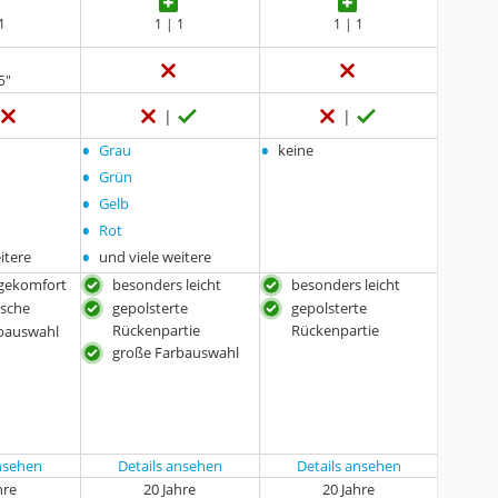
1
1 | 1
1 | 1
5"
•
•
Grau
keine
•
Grün
•
Gelb
•
Rot
•
itere
und viele weitere
gekomfort
besonders leicht
besonders leicht
asche
gepolsterte
gepolsterte
Rückenpartie
Rückenpartie
bauswahl
große Farbauswahl
ansehen
Details ansehen
Details ansehen
hre
20 Jahre
20 Jahre