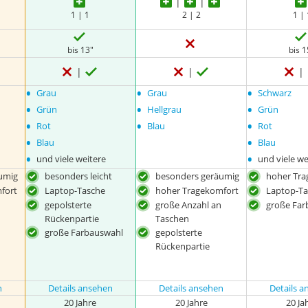
1 | 1
2 | 2
1 | 
bis 13"
bis 1
•
•
•
Grau
Grau
Schwarz
•
•
•
Grün
Hellgrau
Grün
•
•
•
Rot
Blau
Rot
•
•
Blau
Blau
•
•
und viele weitere
und viele we
umig
besonders leicht
besonders geräumig
hoher Tra
fort
Laptop-Tasche
hoher Tragekomfort
Laptop-T
gepolsterte
große Anzahl an
große Far
Rückenpartie
Taschen
große Farbauswahl
gepolsterte
Rückenpartie
n
Details ansehen
Details ansehen
Details 
20 Jahre
20 Jahre
20 Ja