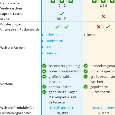
Haupttaschen |
2 | 2
2 | 2
Vordertaschen
Laptop-Tasche
bis 15"
in Zoll
Polsterung an
Unterseite | Rückenpartie
•
•
Schwarz
keine
•
Dunkelblau
•
Blau
Weitere Farben
•
Hellgrau
besonders geräumig
besonders gerä
hoher Tragekomfort
hoher Tragekom
große Anzahl an
große Anzahl an
Taschen
Taschen
Vorteile
Laptop-Tasche
gepolsterte
Rückenpartie
gepolsterte Träger,
Rückenpartie und
Unterseite
Weitere Produktinfos
Details ansehen
Details ansehe
Herstellergarantie
*
20 Jahre
20 Jahre