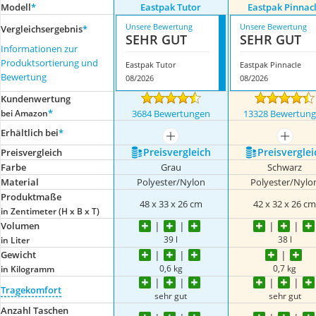
Modell
*
Eastpak Tutor
Eastpak Pinnac
Unsere Bewertung
Unsere Bewertung
Vergleichsergebnis
*
SEHR GUT
SEHR GUT
Informationen zur
Produktsortierung und
Eastpak Tutor
Eastpak Pinnacle
Bewertung
08/2026
08/2026
Kundenwertung
*
bei Amazon
3684 Bewertungen
13328 Bewertun
Erhältlich bei
*
mehr anzeigen
mehr a
Preis­vergleich
Preis­verglei
Preis­vergleich
Farbe
Grau
Schwarz
Material
Polyester/Nylon
Polyester/Nylo
Produktmaße
48 x 33 x 26 cm
42 x 32 x 26 c
in Zentimeter (H x B x T)
Volumen
39 l
38 l
in Liter
Gewicht
0,6 kg
0,7 kg
in Kilogramm
Tragekomfort
sehr gut
sehr gut
Anzahl Taschen