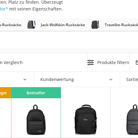
ten, Platz zu finden. Überzeugt
erren
tor
*
mit seinen Eigenschaften.
llen
o-Rucksäcke
Jack-Wolfskin-Rucksäcke
Travelite-Rucksäc
m Vergleich
Produkte filtern
r
Kundenwertung
Sorti
rren
eiten
eger
Bestseller