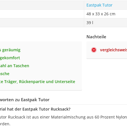
Eastpak Tutor
48 x 33 x 26 cm
39 l
Nachteile
s geräumig
vergleichswei
agekomfort
ahl an Taschen
asche
te Träger, Rückenpartie und Unterseite
worten zu Eastpak Tutor
ial hat der Eastpak Tutor Rucksack?
utor Rucksack ist aus einer Materialmischung aus 60 Prozent Nylon
orden.