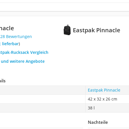
nacle
Eastpak Pinnacle
328 Bewertungen
t lieferbar
)
stpak-Rucksack Vergleich
h und weitere Angebote
ils
Eastpak Pinnacle
42 x 32 x 26 cm
38 l
Nachteile