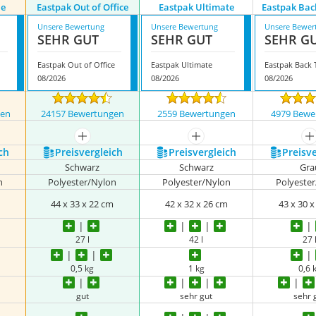
le
Eastpak Out of Office
Eastpak Ultimate
Eastpak Bac
Unsere Bewertung
Unsere Bewertung
Unsere Bewer
SEHR GUT
SEHR GUT
SEHR G
Eastpak Out of Office
Eastpak Ultimate
Eastpak Back
08/2026
08/2026
08/2026
gen
24157 Bewertungen
2559 Bewertungen
4979 Bewe
nzeigen
mehr anzeigen
mehr anzeigen
m
ch
Preis­vergleich
Preis­vergleich
Preis­v
Schwarz
Schwarz
Gra
n
Polyester/Nylon
Polyester/Nylon
Polyeste
m
44 x 33 x 22 cm
42 x 32 x 26 cm
43 x 30 
27 l
42 l
27 
0,5 kg
1 kg
0,6 
gut
sehr gut
sehr 