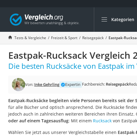
Kategorien
Die beliebtesten V
Freizeit & Sport
Tests & Vergleiche
Freizeit & Sport
Reisegepäck
Eastpak-Rucksac
Gartentrampolin
Eastpak-Rucksack Vergleich 
Trampolin
Metalldetektor
Die besten Rucksäcke von Eastpak im 
Eufab-Fahrradträg
Trampolin 366 cm
Fachbereich:
Reisegepäck
Reda
Von:
Inke Gehrling
Expertin
Fahrradschloss
Eastpak-Rucksäcke begleiten viele Personen bereits seit der S
Aluminium-Koffer
für alle Bücher und optisch ansprechend. Die Rucksäcke finden
Futterboot
jedoch auch in zahlreichen weiteren Bereichen ihren Einsatz.
oder auf einem Tagesausflug
: Mit einem
Rucksack
von Eastpak
Air Bike
E-Bike-Dreirad
Wählen Sie jetzt aus unserer Vergleichstabelle einen
Eastpak-