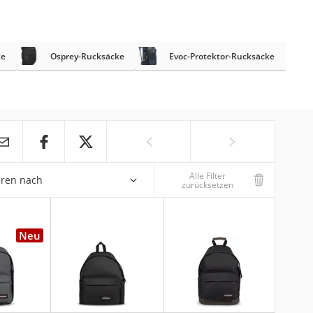
ke
Osprey-Rucksäcke
Evoc-Protektor-Rucksäcke
Alle Filter
eren nach
zurücksetzen
Neu