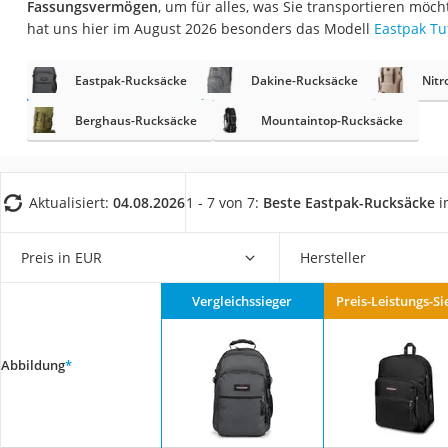
Fassungsvermögen
, um für alles, was Sie transportieren möch
Trekkingschuhe H
hat uns hier im August 2026 besonders das Modell
Eastpak Tu
Reisetasche mit Ro
Klimmzugstation
Eastpak-Rucksäcke
Dakine-Rucksäcke
Nitr
Koffer
Berghaus-Rucksäcke
Mountaintop-Rucksäcke
Nachtsichtgerät
Faltschloss
Aktualisiert:
04.08.2026
1 - 7 von 7:
Beste Eastpak-Rucksäcke
i
Handgepäck-Koffe
Vibrationsplatte
Preis in EUR
Hersteller
Wanderschuhe He
Sicherheitsweste R
Vergleichssieger
Preis-Leistungs-Si
Service
Abbildung
*