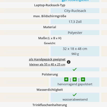
Laptop-Rucksack-Typ
City-Rucksack
max. Bildschirmgröße
17,3 Zoll
Material
Polyester
Maße
(L x B x H)
Gewicht
32 x 18 x 48 cm
960 g
als Handgepäck geeignet
kleiner als 55 x 40 x 25 cm
Polsterung
hervorragend gepolstert
Wasserdichtigkeit
wasserabweisend
Trinkflaschenhalterung