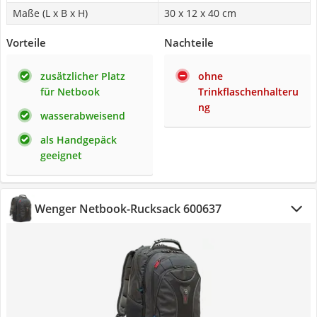
Maße (L x B x H)
30 x 12 x 40 cm
Vorteile
Nachteile
zusätzlicher Platz
ohne
für Netbook
Trinkflaschenhalteru
ng
wasserabweisend
als Handgepäck
geeignet
Wenger Netbook-Rucksack 600637