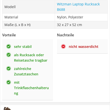
Witzman Laptop Rucksack
Modell
B688
Material
Nylon, Polyester
Maße (L x B x H)
32 x 27 x 52 cm
Vorteile
Nachteile
sehr stabil
nicht wasserdicht
als Rucksack oder
Reisetasche tragbar
zahlreiche
Zusatztaschen
mit
Trinkflaschenhalteru
ng