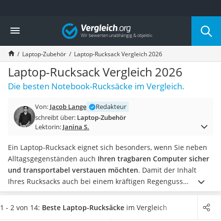
Die beliebtesten Vergleiche nach Kategorie
Vergleich
Elektronik
Powerstation
Laptop-Zubehör
Laptop-Rucksack Vergleich 2026
Monitor 32 Zoll 4K
Fernseher
Laptop-Rucksack Vergleich 2026
Drucker
Die besten Notebook-Rucksäcke im Vergleich.
Desktop-PC
Monitor
Von:
Jacob Lange
Redakteur
Diascanner
schreibt über:
Laptop-Zubehör
Laser-Multifunktionsdrucker
Lektorin:
Janina S.
Powerline-Adapter
Powerstation mit Solarpanel
Ein Laptop-Rucksack eignet sich besonders, wenn Sie neben
Gaming-PC
Alltagsgegenständen auch
Ihren tragbaren Computer sicher
Soundbar
und transportabel verstauen möchten
. Damit der Inhalt
17-Zoll-Laptop
Ihres Rucksacks auch bei einem kräftigen Regenguss
Satellitenschüssel
geschützt bleibt,
sollte dieser wasserfest sein
.
Besonders
Gaming-Headset
hochwertige Laptop-Rucksäcke sind mit verschiedenen
1 - 2 von 14:
Beste Laptop-Rucksäcke
im Vergleich
Schnurloses Telefon
Zusatzfunktionen ausgestattet. So
überzeugen manche