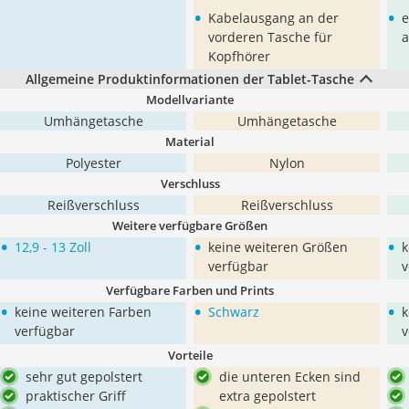
•
•
Kabelausgang an der
e
vorderen Tasche für
a
Kopfhörer
Allgemeine Produktinformationen der Tablet-Tasche
Modellvariante
Umhängetasche
Umhängetasche
Material
Polyester
Nylon
Verschluss
Reißverschluss
Reißverschluss
Weitere verfügbare Größen
•
•
•
12,9 - 13 Zoll
keine weiteren Größen
k
verfügbar
v
Verfügbare Farben und Prints
•
•
•
keine weiteren Farben
Schwarz
k
verfügbar
v
Vorteile
sehr gut gepolstert
die unteren Ecken sind
praktischer Griff
extra gepolstert