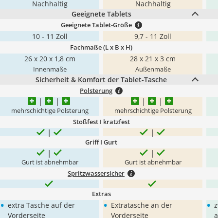
Nachhaltig
Nachhaltig
Geeignete Tablets
Geeignete Tablet-Größe
10 - 11 Zoll
9,7 - 11 Zoll
Fachmaße (L x B x H)
26 x 20 x 1,8 cm
28 x 21 x 3 cm
Innenmaße
Außenmaße
Sicherheit & Komfort der Tablet-Tasche
Polsterung
mehrschichtige Polsterung
mehrschichtige Polsterung
Stoßfest I kratzfest
Griff I Gurt
Gurt ist abnehmbar
Gurt ist abnehmbar
Spritzwassersicher
Extras
•
•
•
extra Tasche auf der
Extratasche an der
z
Vorderseite
Vorderseite
a