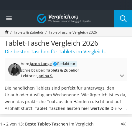
Die beliebtesten Vergleiche nach Kategorie
Vergleich
Elektronik
Powerstation
Tablets & Zubehör
Tablet-Tasche Vergleich 2026
Monitor 32 Zoll 4K
Fernseher
Tablet-Tasche Vergleich 2026
Drucker
Die besten Taschen für Tablets im Vergleich.
Desktop-PC
Monitor
Von:
Jacob Lange
Redakteur
Diascanner
schreibt über:
Tablets & Zubehör
Laser-Multifunktionsdrucker
Lektorin:
Janina S.
Powerline-Adapter
Powerstation mit Solarpanel
Die handlichen Tablets sind perfekt für unterwegs, den
Gaming-PC
Urlaub oder Ausflug am Wochenende. Wie ärgerlich ist es da,
Soundbar
wenn das praktische Tool aus den Händen rutscht und auf
17-Zoll-Laptop
Asphalt stürzt.
Tablet-Taschen leisten hier wertvolle Dienste
Satellitenschüssel
und verhindern hässliche Blessuren am Gerät.
Wählen Sie
Gaming-Headset
eine Schutztasche aus unserem Vergleichstest mit extra
1 - 2 von 13:
Beste Tablet-Taschen
im Vergleich
Schnurloses Telefon
Polsterung. So haben Schrammen und Kratzer keine Chance