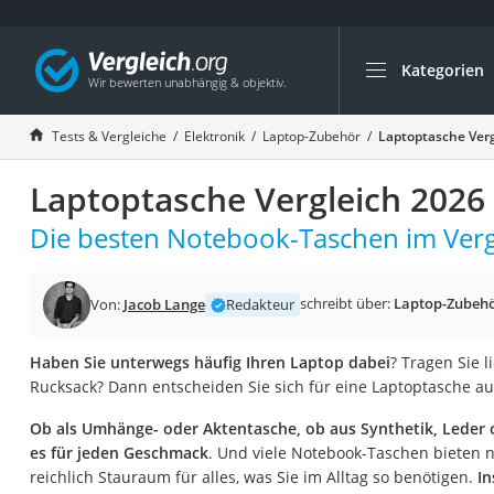
Kategorien
Die beliebtesten V
Elektronik
Tests & Vergleiche
Elektronik
Laptop-Zubehör
Laptoptasche Verg
Powerstation
Laptoptasche Vergleich 2026
Monitor 32 Zoll 4K
Fernseher
Die besten Notebook-Taschen im Verg
Drucker
Desktop-PC
schreibt über:
Laptop-Zubeh
Von:
Jacob Lange
Redakteur
Monitor
Haben Sie unterwegs häufig Ihren Laptop dabei
? Tragen Sie l
Diascanner
Rucksack? Dann entscheiden Sie sich für eine Laptoptasche au
Laser-Multifunkti
Ob als Umhänge- oder Aktentasche, ob aus Synthetik, Leder o
Powerline-Adapter
es für jeden Geschmack
. Und viele Notebook-Taschen bieten
Powerstation mit 
reichlich Stauraum für alles, was Sie im Alltag so benötigen.
In