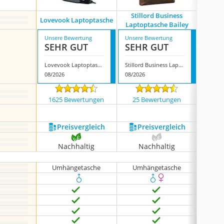
Stillord Business
Vank
Lovevook Laptoptasche
Laptoptasche Bailey
La
Unsere Bewertung
Unsere Bewertung
Unsere
SEHR GUT
SEHR GUT
SEH
Lovevook Laptoptasche
Stillord Business Laptoptasche Bailey
08/2026
08/2026
08/202
1625 Bewertungen
25 Bewertungen
1130
Preis­vergleich
Preis­vergleich
P
Nachhaltig
Nachhaltig
N
Umhängetasche
Umhängetasche