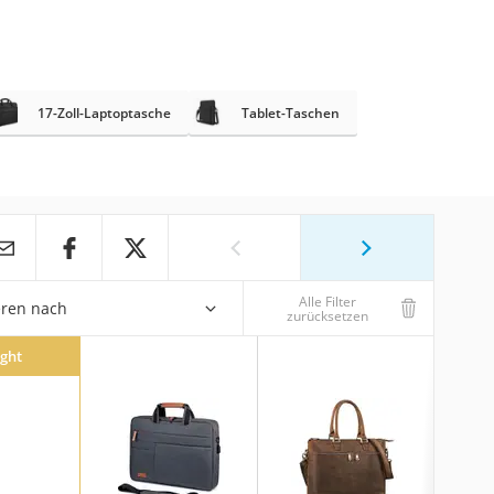
17-Zoll-Laptoptasche
Tablet-Taschen
Alle Filter
eren nach
zurücksetzen
ight