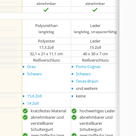
abnehmbar
abnehmbar
Ny
Polyurethan
Leder
l
langlebig
langlebig, strapazierfähig
umw
Polyester
Leder
Ny
17,3 Zoll
15 Zoll
‎32,1 x 21 x 11,1 cm
40 x 30 x 7 cm
30
Reißverschluss
Reißverschluss
Re
•
•
•
Grau
Porto-Cognac
Rosa
•
•
Schwarz
Schwarz
•
Texas-Braun
•
und weitere
•
•
•
15,6 Zoll
keine
keine
•
14 Zoll
kratzfestes Material
hochwertiges Leder
mit
Bod
abnehmbarer und
abnehmbarer und
einf
verstellbarer
verstellbarer
tran
Schultergurt
Schultergurt
krat
zwei Griffe für lang
zwei Griffe für lang