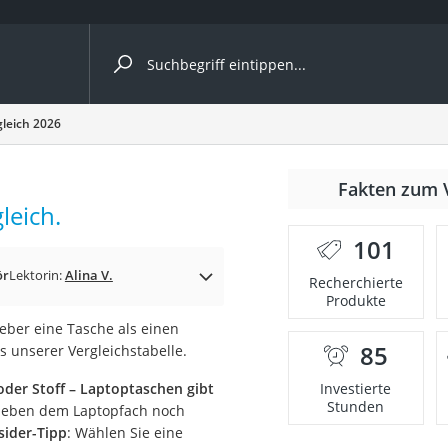
ergleiche nach Kategorie
leich 2026
Fakten zum 
leich.
101
ör
Lektorin:
Alina V.
Recherchierte
Produkte
ieber eine Tasche als einen
85
s unserer Vergleichstabelle.
onsdrucker
der Stoff – Laptoptaschen gibt
Investierte
Stunden
 neben dem Laptopfach noch
Solarpanel
sider-Tipp
: Wählen Sie eine