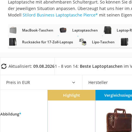
Laptoptasche mit abnehmbaren Schultergurt. So können Sie di
Gaming-PC
der jeweiligen Situation anpassen. Überzeugt hat uns hier im
Soundbar
Modell
Stilord Business Laptoptasche Pierce
*
mit seinen Eigen
17-Zoll-Laptop
MacBook-Taschen
Laptoptaschen
Laptop-
Satellitenschüssel
Gaming-Headset
Rucksäcke für 17-Zoll-Laptops
Lipo-Taschen
Schnurloses Telef
Tablets unter 200 
Aktualisiert:
09.08.2026
1 - 8 von 14:
Beste Laptoptaschen
im V
Ladekabel Typ 2 S
Lichtwecker
Preis in EUR
Hersteller
Acer Aspire
Highlight
Vergleichssiege
Service
Abbildung
*