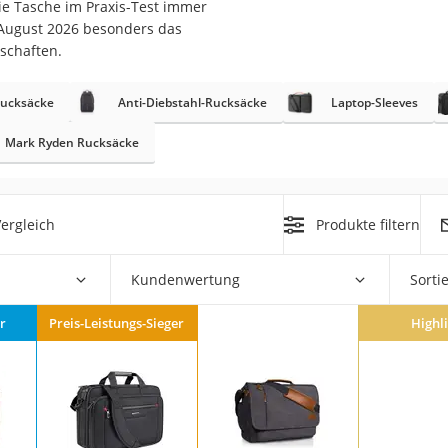
e Tasche im Praxis-Test immer
 August 2026 besonders das
schaften.
Rucksäcke
Anti-Diebstahl-Rucksäcke
Laptop-Sleeves
Mark Ryden Rucksäcke
on
Euro
ergleich
Produkte filtern
chuko
Kundenwertung
Sorti
r
Preis-Leistungs-Sieger
Highl