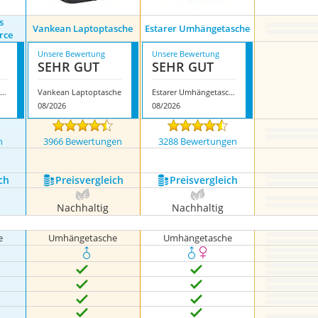
s
Vankean Laptoptasche
Estarer Umhängetasche
rce
Unsere Bewertung
Unsere Bewertung
SEHR GUT
SEHR GUT
tilord Business Laptoptasche Pierce
Vankean Laptoptasche
Estarer Umhängetasche
08/2026
08/2026
n
3966 Bewertungen
3288 Bewertungen
nzeigen
ch
Preis­vergleich
Preis­vergleich
Nachhaltig
Nachhaltig
e
Umhängetasche
Umhängetasche