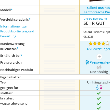
Stilord Busines
Modell
*
Laptoptasche Pie
Unsere Bewertung
Vergleichsergebnis
*
SEHR GUT
Informationen zur
Produktsortierung und
S
Bewertung
08/2026
Kundenwertung
*
bei Amazon
65 Bewertunge
Erhältlich bei
*
mehr a
Preis­verglei
Preis­vergleich
Nachhaltiges Produkt
Nachhaltig
Eigenschaften
Typ
Umhängetasch
geeignet für
stoßfest
kratzfest
wasserabweisend