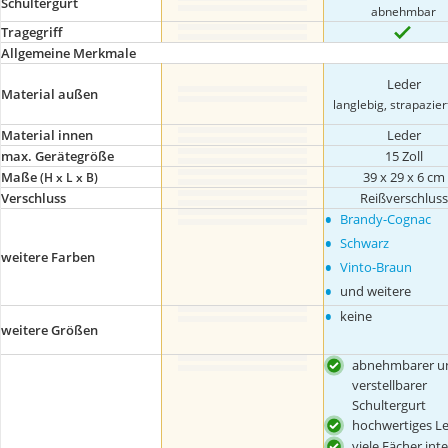
Schultergurt
abnehmbar
Tragegriff
Allgemeine Merkmale
Leder
Material außen
langlebig, strapazier
Material innen
Leder
max. Gerätegröße
15 Zoll
Maße
39 x 29 x 6 cm
(H x L x B)
Verschluss
Reißverschluss
•
Brandy-Cognac
•
Schwarz
weitere Farben
•
Vinto-Braun
•
und weitere
•
keine
weitere Größen
abnehmbarer u
verstellbarer
Schultergurt
hochwertiges L
viele Fächer inte