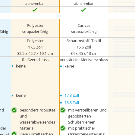
abnehmbar
abnehmbar
Polyester
Canvas
fähig
strapazierfähig
strapazierfähig
Polyester
Schaumstoff, Textil
17,3 Zoll
15,6 Zoll
32,5 x 45,7 x 19,1 cm
34 x 45 x 13 cm
Reißverschluss
verstärkter Klettverschluss
•
•
keine
keine
•
•
keine
17,3 Zoll
•
13,3 Zoll
nd
besonders robustes
mit verstellbaren und
und
gepolsterten
wasserabweisendes
Schulterriemen
eder
Material
mit praktischer
viele Einzeltaschen
Organizer-Einteilung
griert