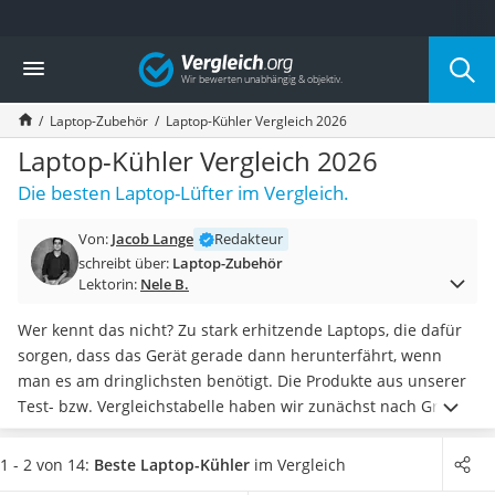
Die beliebtesten Vergleiche nach Kategorie
Vergleich
Elektronik
Powerstation
Laptop-Zubehör
Laptop-Kühler Vergleich 2026
Monitor 32 Zoll 4K
Fernseher
Laptop-Kühler Vergleich 2026
Drucker
Die besten Laptop-Lüfter im Vergleich.
Desktop-PC
Monitor
Von:
Jacob Lange
Redakteur
Diascanner
schreibt über:
Laptop-Zubehör
Laser-Multifunktionsdrucker
Lektorin:
Nele B.
Powerline-Adapter
Powerstation mit Solarpanel
Wer kennt das nicht? Zu stark erhitzende Laptops, die dafür
Gaming-PC
sorgen, dass das Gerät gerade dann herunterfährt, wenn
Soundbar
man es am dringlichsten benötigt. Die Produkte aus unserer
17-Zoll-Laptop
Test- bzw. Vergleichstabelle haben wir zunächst nach Größen
Satellitenschüssel
sortiert:
Nicht alle Laptop-Coolpads sind bspw. für 17-Zoll-
Gaming-Headset
Laptops geeignet.
Falls Sie ein besonders
1 - 2 von 14:
Beste Laptop-Kühler
im Vergleich
Schnurloses Telefon
geräuschempfindlicher Mensch sind, sollten Sie