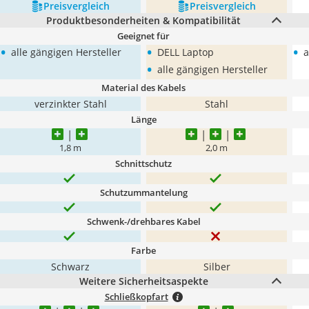
Preis­vergleich
Preis­vergleich
Produktbesonderheiten & Kompatibilität
Geeignet für
•
•
•
alle gängigen Hersteller
DELL Laptop
a
•
alle gängigen Hersteller
Material des Kabels
verzinkter Stahl
Stahl
Länge
1,8 m
2,0 m
Schnittschutz
Schutzummantelung
Schwenk-/drehbares Kabel
Farbe
Schwarz
Silber
Weitere Sicherheitsaspekte
Schließkopfart