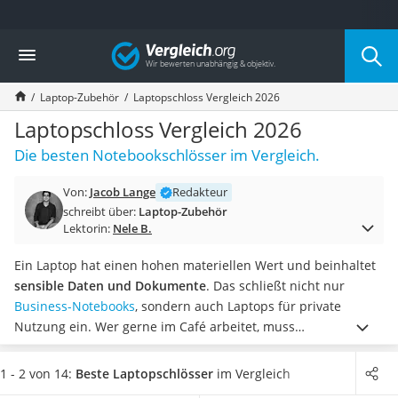
Die beliebtesten Vergleiche nach Kategorie
Vergleich
Elektronik
Powerstation
Laptop-Zubehör
Laptopschloss Vergleich 2026
Monitor 32 Zoll 4K
Fernseher
Laptopschloss Vergleich 2026
Drucker
Die besten Notebookschlösser im Vergleich.
Desktop-PC
Monitor
Von:
Jacob Lange
Redakteur
Diascanner
schreibt über:
Laptop-Zubehör
Laser-Multifunktionsdrucker
Lektorin:
Nele B.
Powerline-Adapter
Powerstation mit Solarpanel
Ein Laptop hat einen hohen materiellen Wert und beinhaltet
Gaming-PC
sensible Daten und Dokumente
. Das schließt nicht nur
Soundbar
Business-Notebooks
, sondern auch Laptops für private
17-Zoll-Laptop
Nutzung ein.
Wer gerne im Café arbeitet, muss
Satellitenschüssel
zwischendurch den Arbeitsplatz verlassen. Mit einem
Gaming-Headset
Laptopschloss können Sie Ihren
Laptop sichern
, um auf die
1 - 2 von 14:
Beste Laptopschlösser
im Vergleich
Schnurloses Telefon
Toilette zu gehen oder einen Kaffee zu holen. Wählen Sie