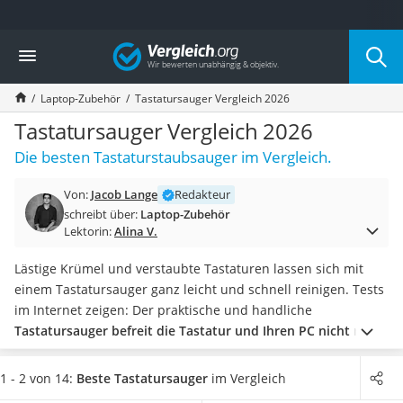
Die beliebtesten Vergleiche nach Kategorie
Vergleich
Elektronik
Powerstation
Laptop-Zubehör
Tastatursauger Vergleich 2026
Monitor 32 Zoll 4K
Fernseher
Tastatursauger Vergleich 2026
Drucker
Die besten Tastaturstaubsauger im Vergleich.
Desktop-PC
Monitor
Von:
Jacob Lange
Redakteur
Diascanner
schreibt über:
Laptop-Zubehör
Laser-Multifunktionsdrucker
Lektorin:
Alina V.
Powerline-Adapter
Powerstation mit Solarpanel
Lästige Krümel und verstaubte Tastaturen lassen sich mit
Gaming-PC
einem Tastatursauger ganz leicht und schnell reinigen. Tests
Soundbar
im Internet zeigen: Der praktische und handliche
17-Zoll-Laptop
Tastatursauger befreit die Tastatur und Ihren PC nicht nur
Satellitenschüssel
schnell und effizient von Staub und Schmutz, sondern
Gaming-Headset
verlängert zudem auch die Lebensdauer Ihrer Geräte
.
1 - 2 von 14:
Beste Tastatursauger
im Vergleich
Schnurloses Telefon
Entscheiden Sie sich jetzt für einen Tastatursauger mit einem