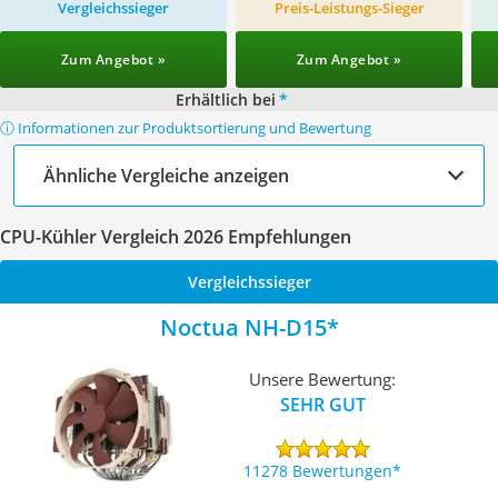
Vergleichssieger
Preis-Leistungs-Sieger
Zum Angebot »
Zum Angebot »
Erhältlich bei
*
ⓘ Informationen zur Produktsortierung und Bewertung
Ähnliche Vergleiche anzeigen
CPU-Kühler Vergleich 2026 Empfehlungen
Vergleichssieger
Noctua NH-D15
Unsere Bewertung:
SEHR GUT
11278 Bewertungen