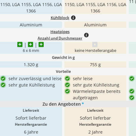
11 
1150, LGA 1155, LGA 1156, LGA
1150, LGA 1155, LGA 1156, LGA
1366
1366
Kühlblock
Aluminium
Aluminium
Heatpipes
Anzahl und Durchmesser
6 x 6 mm
keine Herstellerangabe
Gewicht in g
1.320 g
755 g
Vorteile
sehr zuverlässig und leise
sehr leise
sehr gute Kühlleistung
sehr gute Kühlleistung
Wärmeleitpaste bereits
aufgetragen
Zu den Angeboten
*
Lieferzeit
Lieferzeit
Sofort lieferbar
Sofort lieferbar
Herstellergarantie
Herstellergarantie
6 Jahre
2 Jahre