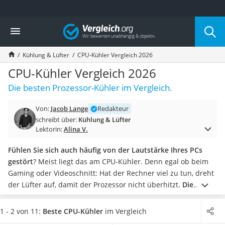
Die beliebtesten Vergleiche nach Kategorie
Vergleich
Elektronik
Powerstation
Kühlung & Lüfter
CPU-Kühler Vergleich 2026
Monitor 32 Zoll 4K
Fernseher
CPU-Kühler Vergleich 2026
Drucker
Die besten Prozessor-Kühler im Vergleich.
Desktop-PC
Monitor
Von:
Jacob Lange
Redakteur
Diascanner
schreibt über:
Kühlung & Lüfter
Laser-Multifunktionsdrucker
Lektorin:
Alina V.
Powerline-Adapter
Powerstation mit Solarpanel
Fühlen Sie sich auch häufig von der Lautstärke Ihres PCs
Gaming-PC
gestört
? Meist liegt das am CPU-Kühler. Denn egal ob beim
Soundbar
Gaming oder Videoschnitt: Hat der Rechner viel zu tun, dreht
17-Zoll-Laptop
der Lüfter auf, damit der Prozessor nicht überhitzt.
Die
Satellitenschüssel
besten CPU-Kühler erreichen Drehzahlen von mehr als 1.500
Gaming-Headset
Umdrehungen pro Minute, sind dabei aber nicht lauter als
1 - 2 von 11:
Beste CPU-Kühler
im Vergleich
Schnurloses Telefon
ein Flüstern
. Machen Sie jetzt den Test mit dem besten CPU-