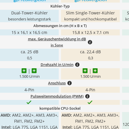
Kühler-Typ
Dual-Tower-Kühler
Slim Single-Tower-Kühler
besonders leistungsstark
kompakt und hochkompatibel
k
Abmessungen in cm (H x B x T)
15 x 16,1 x 16,5 cm
15,8 x 12,5 x 7,1 cm
max. Geräuschentwicklung in dB
in Sone
ca. 25 dB
ca. 22,4 dB
0,5
0,3
Drehzahl in U/min
1.500 U/min
1.500 U/min
Anschluss
4-Pin
4-Pin
Pulsweitenmodulation (PWM)
kompatible CPU-Sockel
AMD:
AM2, AM2+, AM3, AM3+,
AMD:
AM2, AM2+, AM3, AM3+,
FM1, FM2, FM2+
FM1, FM2, FM2+
120
Intel:
LGA 775, LGA 1151, LGA
Intel:
LGA 775, LGA 1151, LGA