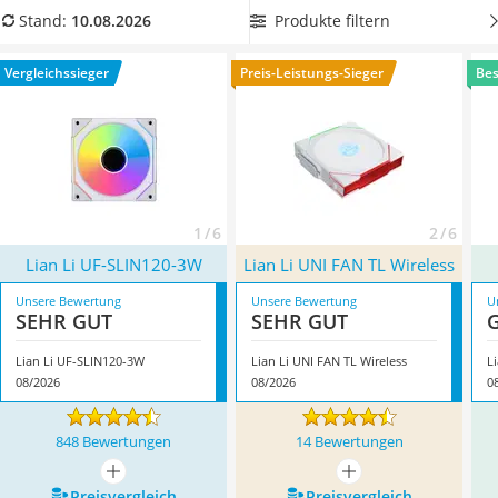
Tablets unter 200 Euro
CPU-Temperatur zu regeln.
Wählen Sie jetzt aus unserer
Produkte filtern
Stand:
10.08.2026
Ladekabel Typ 2 Schuko
Vergleichstabelle ein Lian-Li-Uni-Fan-Produkt, das eine
hohe
Lichtwecker
maximale Drehzahl besitzt
, da eine hohe maximale Drehzahl
Vergleichssieger
Preis-Leistungs-Sieger
Bes
Acer Aspire
eine höhere Kühlleistung erzielt. Überzeugt hat uns hier im
Service
August 2026 besonders das Modell
Lian Li ‎UF-SLIN120-3W
*
mit seinen Eigenschaften.
1 / 6
2 / 6
Lian Li ‎UF-SLIN120-3W
Lian Li UNI FAN TL Wireless
Unsere Bewertung
Unsere Bewertung
U
SEHR GUT
SEHR GUT
Lian Li ‎UF-SLIN120-3W
Lian Li UNI FAN TL Wireless
L
08/2026
08/2026
0
848 Bewertungen
14 Bewertungen
mehr anzeigen
mehr anzeigen
Preis­vergleich
Preis­vergleich