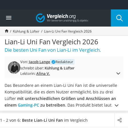
Die beliebtesten Vergleiche nach Kategorie
Vergleich
Elektronik
Powerstation
Kühlung & Lüfter
Lian-Li Uni Fan Vergleich 2026
Monitor 32 Zoll 4K
Fernseher
Lian-Li Uni Fan Vergleich 2026
Drucker
Die besten Uni Fan von Lian-Li im Vergleich.
Desktop-PC
Monitor
Von:
Jacob Lange
Redakteur
Diascanner
schreibt über:
Kühlung & Lüfter
Laser-Multifunktionsdrucker
Lektorin:
Alina V.
Powerline-Adapter
Powerstation mit Solarpanel
Das Besondere an einem Lian-Li Uni Fan ist die universelle
Gaming-PC
Kompatibilität, die es dem Nutzer ermöglicht, bis zu drei
Soundbar
Lüfter
mit unterschiedlichen Größen und Anschlüssen an
17-Zoll-Laptop
einem
Gaming-PC
zu betreiben
. Das Produkt bietet laut
Satellitenschüssel
gängigen Online-Tests auch eine intuitive Steuerung der
Gaming-Headset
Lüftergeschwindigkeit und Beleuchtung sowie die
1 - 2 von 6:
Beste Lian-Li Uni Fan
im Vergleich
Schnurloses Telefon
Möglichkeit, die Lüftergeschwindigkeit basierend auf der