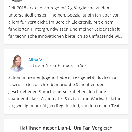
Seit 2018 erstelle ich regelmäßig Vergleiche zu den
unterschiedlichsten Themen. Spezialist bin ich aber vor
allem für Vergleiche im Bereich Elektronik. Mit einem
fundierten Hintergrundwissen und meiner Leidenschaft
für technische Innovationen biete ich so umfassende wie
präzise Informationen zu elektronischen Geräten, Gadgets
sowie Technologien. Meine Beiträge beinhalten
detaillierte Produktvergleiche, Kaufberatungen und
Alina V.
technische Analysen, um Verbrauchern dabei zu helfen,
Lektorin für Kühlung & Lüfter
sowohl informierte Entscheidungen zu treffen als auch
Schon in meiner Jugend habe ich es geliebt, Bücher zu
die besten elektronischen Lösungen für ihre Bedürfnisse
lesen, Texte zu schreiben und die Schönheit der
zu finden.
geschriebenen Sprache hervorzuheben. Ich finde es
Der Lian-Li Uni Fan-Vergleich ist aus unserer Sicht
spannend, dass Grammatik, Satzbau und Wortwahl keine
besonders empfehlenswert für
PC-Bastler
.
langweiligen unnötigen Regeln sind, sondern einen Text
zum Leben erwecken können. Deshalb habe ich es mir
zur Aufgabe gemacht, mein Know How und die Liebe zum
geschriebenen Wort als Lektorin bei VGL in unsere Texte
Hat Ihnen dieser Lian-Li Uni Fan Vergleich