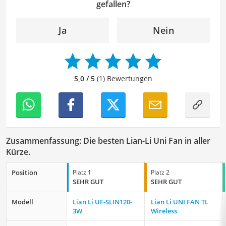
einfließen zu lassen. Mit meinem Auge für
gefallen?
Detailgenauigkeit und sprachliche Präzision unterstütze
ich unser Redaktionsteam dabei, qualitativ hochwertige
Ja
Nein
und fehlerfreie Inhalte zu liefern. Dabei liebe ich es,
meinen Wissensschatz immer mehr zu erweitern und
mich täglich mit den verschiedensten Themen
auseinanderzusetzen.
5,0 / 5
(1) Bewertungen
Zusammenfassung: Die besten Lian-Li Uni Fan in aller
Kürze.
Position
Platz 1
Platz 2
SEHR GUT
SEHR GUT
Modell
Lian Li ‎UF-SLIN120-
Lian Li UNI FAN TL
3W
Wireless