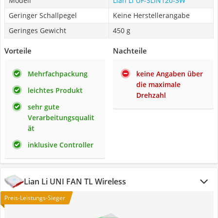
Modell
Lian Li ‎UF-SLIN120-3W
Geringer Schallpegel
Keine Herstellerangabe
Geringes Gewicht
450 g
Vorteile
Nachteile
Mehrfachpackung
keine Angaben über
die maximale
leichtes Produkt
Drehzahl
sehr gute
Verarbeitungsqualit
ät
inklusive Controller
Lian Li UNI FAN TL Wireless
Preis-Leistungs-Sieger