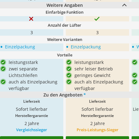
Weitere Angaben
Einfarbige Funktion
Anzahl der Lüfter
3
3
Weitere Varianten
•
•
•
Einzelpackung
Einzelpackung
Vorteile
leistungsstark
leistungsstark
zwei separate
sehr leiser Betrieb
Lichtschleifen
geringes Gewicht
auch als Einzelpackung
auch als Einzelpackung
verfügbar
verfügbar
Zu den Angeboten
*
Lieferzeit
Lieferzeit
Sofort lieferbar
Sofort lieferbar
Li
Herstellergarantie
Herstellergarantie
2 Jahre
2 Jahre
Vergleichssieger
Preis-Leistungs-Sieger