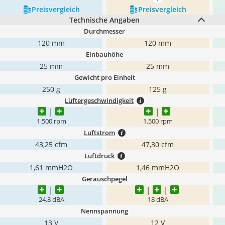
mehr anzeigen
Preis­vergleich
Preis­vergleich
Technische Angaben
Durchmesser
120 mm
120 mm
Einbauhöhe
25 mm
25 mm
Gewicht pro Einheit
250 g
125 g
Lüftergeschwindigkeit
1.500 rpm
1.500 rpm
Luftstrom
43,25 cfm
47,30 cfm
Luftdruck
1,61 mmH2O
1,46 mmH2O
Geräuschpegel
24,8 dBA
18 dBA
Nennspannung
13 V
12 V