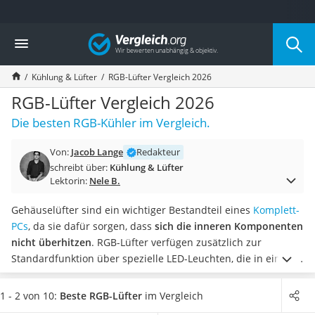
Die beliebtesten Vergleiche nach Kategorie
Vergleich
Elektronik
Powerstation
Kühlung & Lüfter
RGB-Lüfter Vergleich 2026
Monitor 32 Zoll 4K
Fernseher
RGB-Lüfter Vergleich 2026
Drucker
Die besten RGB-Kühler im Vergleich.
Desktop-PC
Monitor
Von:
Jacob Lange
Redakteur
Diascanner
schreibt über:
Kühlung & Lüfter
Laser-Multifunktionsdrucker
Lektorin:
Nele B.
Powerline-Adapter
Powerstation mit Solarpanel
Gehäuselüfter sind ein wichtiger Bestandteil eines
Komplett-
Gaming-PC
PCs
, da sie dafür sorgen, dass
sich die inneren Komponenten
Soundbar
nicht überhitzen
. RGB-Lüfter verfügen zusätzlich zur
17-Zoll-Laptop
Standardfunktion über spezielle LED-Leuchten, die in einem
Satellitenschüssel
Farbspektrum von bis zu 16 Millionen Farbnuancen leuchten
Gaming-Headset
und somit das PC-Gehäuse aufwerten.
Laut Online-Tests liegt
1 - 2 von 10:
Beste RGB-Lüfter
im Vergleich
Schnurloses Telefon
der durchschnittliche Durchmesser von RGB-Lüftern bei 120