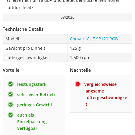
ist leise mit nur 18 dBA und bietet dennoch einen hohen
Luftdurchsatz.
08/2026
Technische Details
Modell
Corsair iCUE SP120 RGB
Gewicht pro Einheit
125 g
Lüftergeschwindigkeit
1.500 rpm
Vorteile
Nachteile
leistungsstark
vergleichsweise
langsame
sehr leiser Betrieb
Lüftergeschwindigke
it
geringes Gewicht
auch als
Einzelpackung
verfügbar